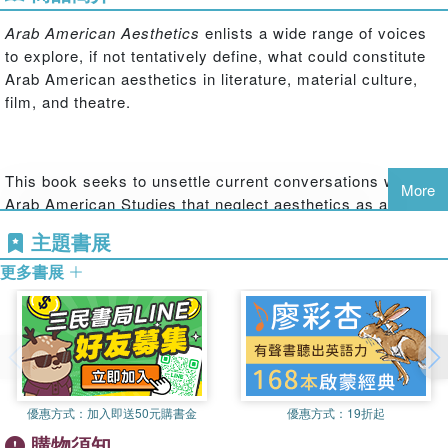
Arab American Aesthetics
enlists a wide range of voices
to explore, if not tentatively define, what could constitute
Arab American aesthetics in literature, material culture,
film, and theatre.
This book seeks to unsettle current conversations within
More
Arab American Studies that neglect aesthetics as a set of
choices and constraints. Rather than divorce aesthetics
主題書展
from politics, the book sutures the two more closely
更多書展
together by challenging the causal relationship so often
attributed to them. The conversations include formal
choices, but also extend to the broad idea of what makes
a work distinctly Arab American. That is, what about its
beauty, ugliness, sublimity, or humor is explicitly tied to it
as part of a tradition of Arab American arts? The book
opens up the ways that we discuss Arab American literary
優惠方式：
加入即送50元購書金
優惠方式：
19折起
and fine arts, so that we understand how Arab American
購物須知