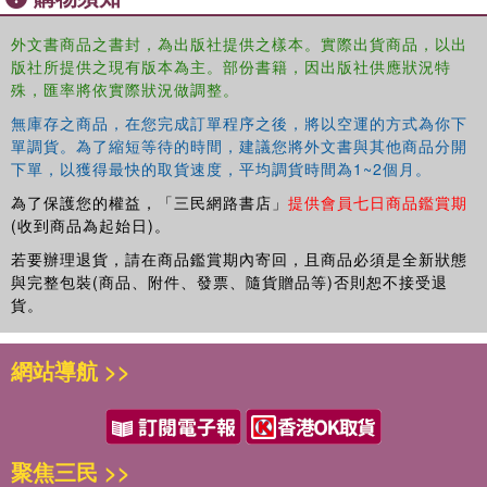
identity and experience begets Arab American artistic
enterprise. Split into three sections, the first offers a set of
外文書商品之書封，為出版社提供之樣本。實際出貨商品，以出
theoretical propositions for understanding aesthetics that
版社所提供之現有版本為主。部份書籍，因出版社供應狀況特
traverse Arab American cultural production. The second
殊，匯率將依實際狀況做調整。
section focuses on material culture as a way to think
無庫存之商品，在您完成訂單程序之後，將以空運的方式為你下
through the creation of objects as an aesthetic enterprise.
單調貨。為了縮短等待的時間，建議您將外文書與其他商品分開
The final section looks at narratives in theatre and how the
下單，以獲得最快的取貨速度，平均調貨時間為1~2個月。
impact of such a medium has the potential to recreate in
為了保護您的權益，「三民網路書店」
提供會員七日商品鑑賞期
both senses of the word: play and invention.
(收到商品為起始日)。
若要辦理退貨，請在商品鑑賞期內寄回，且商品必須是全新狀態
與完整包裝(商品、附件、發票、隨貨贈品等)否則恕不接受退
貨。
By shifting the conversation from identity politics to the
網站導航 >>
relationship between politics and aesthetics, this book
provides an important contribution to Arab American
studies. It will also appeal to students and scholars of
ethnic studies, museum studies, and cultural studies.
聚焦三民 >>