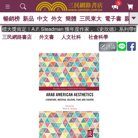
5
暢銷榜
新品
中文
外文
簡體
三民東大
電子書
親子
GO
大獎肯定！A.F. Steadman 獲年度作家，《史坎德》系列帶
三民網路書店
外文書
人文社科
社會科學
、
熱搜：
東野圭吾
高希均教授回憶錄
、
、
、
The Odyssey
父親節
如果歷
評論
、
、
史是一群喵
暑期推薦
國際布克
、
、
獎 臺灣漫遊錄
方念華
台灣的李
、
、
登輝時代
數學女孩：黎曼猜想
偉大的迷走神經