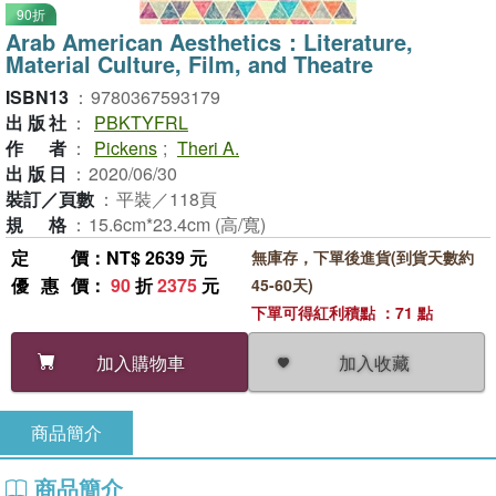
90折
Arab American Aesthetics：Literature,
Material Culture, Film, and Theatre
ISBN13
：
9780367593179
出版社
：
PBKTYFRL
作者
：
Pickens
;
Theri A.
出版日
：
2020/06/30
裝訂／頁數
：
平裝／118頁
規格
：
15.6cm*23.4cm (高/寬)
定價
：NT$ 2639 元
無庫存，下單後進貨(到貨天數約
優惠價
：
90
折
2375
元
45-60天)
下單可得紅利積點 ：71 點
加入收藏
加入購物車
商品簡介
商品簡介