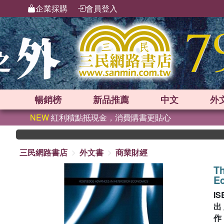
企業採購
會員登入
暢銷榜
新品
推薦
中文
外
NEW
紅利積點抵現金，消費購書更貼心
三民網路書店
外文書
商業財經
Th
E
IS
出