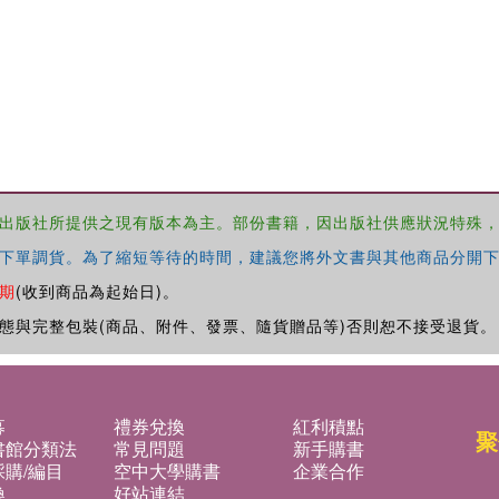
出版社所提供之現有版本為主。部份書籍，因出版社供應狀況特殊
下單調貨。為了縮短等待的時間，建議您將外文書與其他商品分開下
期
(收到商品為起始日)。
態與完整包裝(商品、附件、發票、隨貨贈品等)否則恕不接受退貨。
募
禮券兌換
紅利積點
聚
書館分類法
常見問題
新手購書
購/編目
空中大學購書
企業合作
換
好站連結