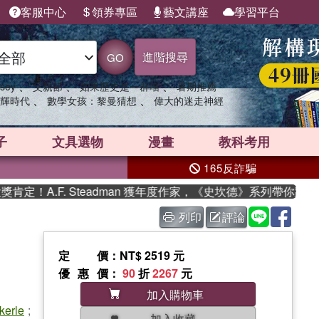
客服中心
領券專區
藝文講座
學習平台
進階搜尋
GO
、
、
、
sey
父親節
如果歷史是一群喵
暑期推薦
、
、
輝時代
數學女孩：黎曼猜想
偉大的迷走神經
子
文具選物
漫畫
教科考用
165反詐騙
A.F. Steadman 獲年度作家，《史坎德》系列帶你踏上熱血
列印
評論
定價
：NT$ 2519 元
優惠價
：
90
折
2267
元
加入購物車
kerle
;
加入收藏