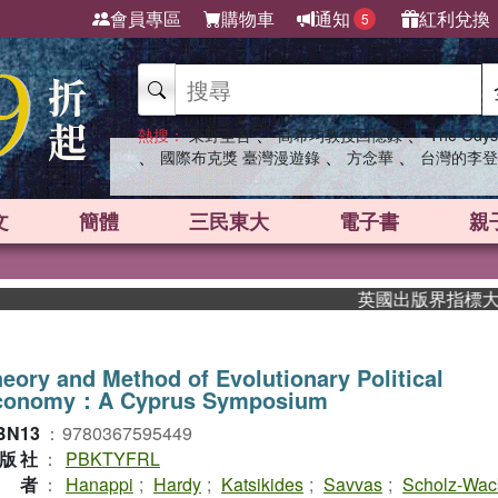
會員專區
購物車
通知
紅利兌換
5
、
、
熱搜：
東野圭吾
高希均教授回憶錄
The Odys
、
、
、
國際布克獎 臺灣漫遊錄
方念華
台灣的李登
文
簡體
三民東大
電子書
親
英國出版界指標大獎肯定！
eory and Method of Evolutionary Political
conomy：A Cyprus Symposium
BN13
：
9780367595449
版社
：
PBKTYFRL
作者
：
Hanappi
;
Hardy
;
Katsikides
;
Savvas
;
Scholz-Wac