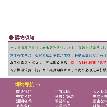
購物須知
外文書商品之書封，為出版社提供之樣本。實際出貨商品，以
無庫存之商品，在您完成訂單程序之後，將以空運的方式為你
為了保護您的權益，「三民網路書店」
提供會員七日商品鑑賞
若要辦理退貨，請在商品鑑賞期內寄回，且商品必須是全新狀
網站導航 >>
關於我們
門市專區
人才招
中文分類
圖書分類法
中國圖
通關密碼
學習平台
圖書館採
異業合作
閱讀潮評
紅利兌