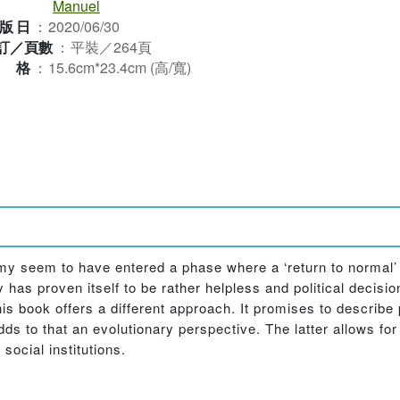
Manuel
版日
：
2020/06/30
訂／頁數
：
平裝／264頁
規格
：
15.6cm*23.4cm (高/寬)
nomy seem to have entered a phase where a ‘return to normal
y has proven itself to be rather helpless and political deci
s book offers a different approach. It promises to describe 
dds to that an evolutionary perspective. The latter allows fo
social institutions.