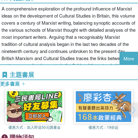
A comprehensive exploration of the profound influence of Marxist
ideas on the development of Cultural Studies in Britain, this volume
covers a century of Marxist writing, balancing synoptic accounts of
the various schools of Marxist thought with detailed analyses of the
most important writers. Arguing that a recognisably Marxist
tradition of cultural analysis began in the last two decades of the
nineteenth century and continues unbroken to the present day,
British Marxism and Cultural Studies traces the links between
More
contemporary developments in the field and the extended tradition
of which they form a part. With discussion of figures such as Jack
主題書展
Lindsay, C.L.R. James, Julian Stallabrass and Mike Wayne, as well
更多書展
as the cultural thinking of the New Left, Gramscian, Althusserian
and Political Economy schools, this book shows that the history of
British cultural Marxism is broader and richer than many people
realise. As such, it will be of interest to scholars and students of
sociology, cultural studies, intellectual history and the history of the
Left.
優惠方式：
加入即送50元購書金
優惠方式：
19折起
購物須知