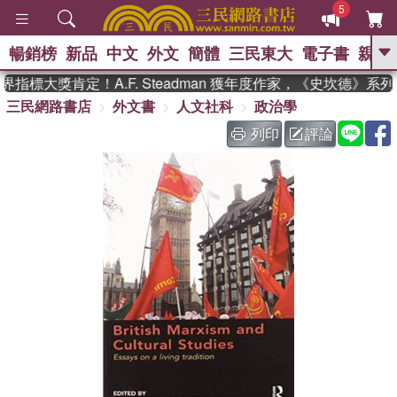
5
暢銷榜
新品
中文
外文
簡體
三民東大
電子書
親子
GO
指標大獎肯定！A.F. Steadman 獲年度作家，《史坎德》系
三民網路書店
外文書
人文社科
政治學
、
、
熱搜：
東野圭吾
The Odyssey
、
、
父親節
如果歷史是一群喵
暑期
列印
評論
、
、
推薦
國際布克獎 臺灣漫遊錄
方
、
、
念華
台灣的李登輝時代
數學女
、
孩：黎曼猜想
偉大的迷走神經