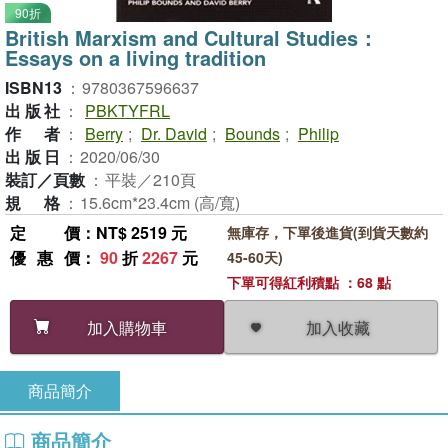
90折
British Marxism and Cultural Studies：
Essays on a living tradition
ISBN13
：
9780367596637
出版社
：
PBKTYFRL
作者
：
Berry
;
Dr. David
;
Bounds
;
Philip
出版日
：
2020/06/30
裝訂／頁數
：
平裝／210頁
規格
：
15.6cm*23.4cm (高/寬)
定價
：NT$ 2519 元
無庫存，下單後進貨(到貨天數約
優惠價
：
90
折
2267
元
45-60天)
下單可得紅利積點 ：68 點
加入收藏
加入購物車
商品簡介
商品簡介