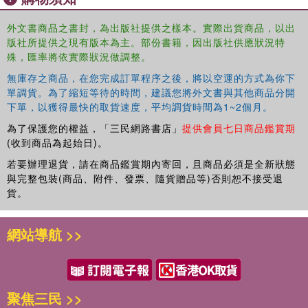
外文書商品之書封，為出版社提供之樣本。實際出貨商品，以出
版社所提供之現有版本為主。部份書籍，因出版社供應狀況特
殊，匯率將依實際狀況做調整。
無庫存之商品，在您完成訂單程序之後，將以空運的方式為你下
單調貨。為了縮短等待的時間，建議您將外文書與其他商品分開
下單，以獲得最快的取貨速度，平均調貨時間為1~2個月。
為了保護您的權益，「三民網路書店」
提供會員七日商品鑑賞期
(收到商品為起始日)。
若要辦理退貨，請在商品鑑賞期內寄回，且商品必須是全新狀態
與完整包裝(商品、附件、發票、隨貨贈品等)否則恕不接受退
貨。
網站導航 >>
聚焦三民 >>