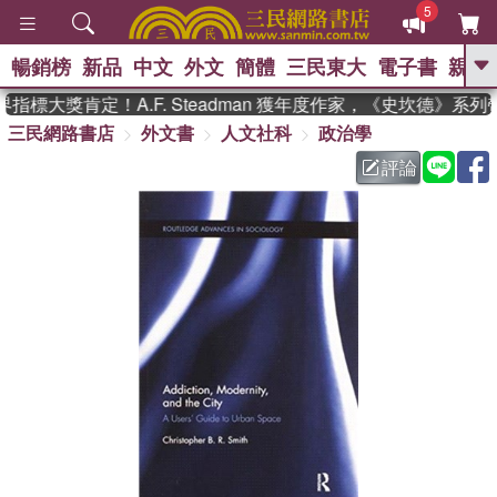
5
暢銷榜
新品
中文
外文
簡體
三民東大
電子書
親子
GO
標大獎肯定！A.F. Steadman 獲年度作家，《史坎德》系
三民網路書店
外文書
人文社科
政治學
、
熱搜：
東野圭吾
高希均教授回憶錄
、
、
、
The Odyssey
父親節
如果歷
評論
、
、
史是一群喵
暑期推薦
國際布克
、
、
獎 臺灣漫遊錄
方念華
台灣的李
、
、
登輝時代
數學女孩：黎曼猜想
偉大的迷走神經