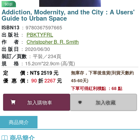
90折
Addiction, Modernity, and the City：A Users'
Guide to Urban Space
ISBN13
：
9780367597665
出版社
：
PBKTYFRL
作者
：
Christopher B. R. Smith
出版日
：
2020/06/30
裝訂／頁數
：
平裝／234頁
規格
：
15.2cm*22.9cm (高/寬)
定價
：NT$ 2519 元
無庫存，下單後進貨(到貨天數約
優惠價
：
90
折
2267
元
45-60天)
下單可得紅利積點 ：68 點
加入收藏
加入購物車
商品簡介
商品簡介