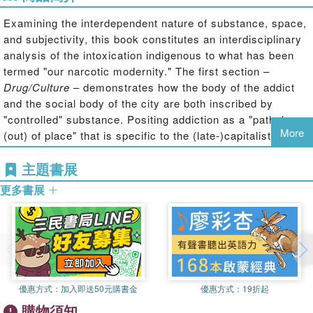
Examining the interdependent nature of substance, space,
and subjectivity, this book constitutes an interdisciplinary
analysis of the intoxication indigenous to what has been
termed "our narcotic modernity." The first section –
Drug/Culture
– demonstrates how the body of the addict
and the social body of the city are both inscribed by
"controlled" substance. Positing addiction as a "pathology
More
(out) of place" that is specific to the (late-)capitalist urban
landscape, the second section –
Dope/Sick
– conducts a
主題書展
critique of the prevailing pathology paradigm of addiction,
proposing in its place a theoretical reconceptualization of
更多書展
drug dependence in the terms of "
p/re/in-scription
."
Remapping the successive stages or phases of our
narcotic modernity, the third section –
Narco/State
–
delineates three primary eras of narcotic modernity,
including the contemporary city of "safe"/"supervised"
consumption. Employing an experimental, "intra-textual"
優惠方式：
加入即送50元購書金
優惠方式：
19折起
format, the fourth section –
Brain/Disease
– mimics the
購物須知
sense, state or scape of intoxication accompanying each