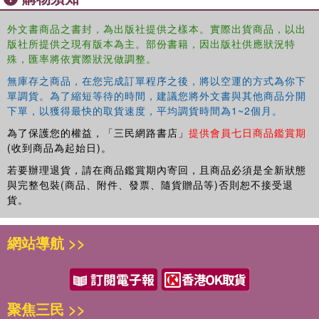
permutation of narcotic modernity in the interchangeable
外文書商品之書封，為出版社提供之樣本。實際出貨商品，以出
terms of drug, dream and/or disease. Tracing the parallel
版社所提供之現有版本為主。部份書籍，因出版社供應狀況特
evolution of "addiction," the (late-)capitalist cityscape, and
殊，匯率將依實際狀況做調整。
the pathological project of modernity, the four parts of this
book thus together constitute a
無庫存之商品，在您完成訂單程序之後，將以空運的方式為你下
users’ guide to urban
單調貨。為了縮短等待的時間，建議您將外文書與其他商品分開
space
.
下單，以獲得最快的取貨速度，平均調貨時間為1~2個月。
為了保護您的權益，「三民網路書店」
提供會員七日商品鑑賞期
(收到商品為起始日)。
若要辦理退貨，請在商品鑑賞期內寄回，且商品必須是全新狀態
與完整包裝(商品、附件、發票、隨貨贈品等)否則恕不接受退
貨。
網站導航 >>
聚焦三民 >>