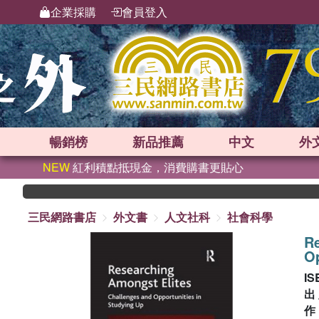
企業採購
會員登入
暢銷榜
新品
推薦
中文
外
NEW
紅利積點抵現金，消費購書更貼心
三民網路書店
外文書
人文社科
社會科學
R
Op
IS
出