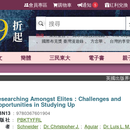
會員專區
購物車
通知
紅利兌換
5
、
、
熱搜：
東野圭吾
高希均教授回憶錄
The Odys
、
、
、
國際布克獎 臺灣漫遊錄
方念華
台灣的李登
文
簡體
三民東大
電子書
親
英國出版界指標大
esearching Amongst Elites：Challenges and
portunities in Studying Up
BN13
：
9780367601904
版社
：
PBKTYFRL
作者
：
Schneider
;
Dr. Christopher J.
;
Aguiar
;
Dr. Luis L. M.