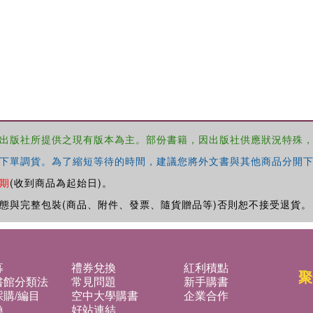
出版社所提供之現有版本為主。部份書籍，因出版社供應狀況特殊
下單調貨。為了縮短等待的時間，建議您將外文書與其他商品分開下
期
(收到商品為起始日)。
態與完整包裝(商品、附件、發票、隨貨贈品等)否則恕不接受退貨。
募
禮券兌換
紅利積點
聚
書館分類法
常見問題
新手購書
購/編目
空中大學購書
企業合作
換
好站連結