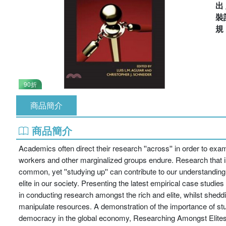
出
裝
90折
商品簡介
商品簡介
Academics often direct their research ''across'' in order to exam
workers and other marginalized groups endure. Research that is d
common, yet ''studying up'' can contribute to our understanding
elite in our society. Presenting the latest empirical case studi
in conducting research amongst the rich and elite, whilst shed
manipulate resources. A demonstration of the importance of st
democracy in the global economy, Researching Amongst Elites wi