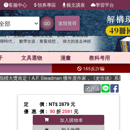
客服中心
領券專區
藝文講座
學習平台
進階搜尋
GO
、
、
、
sey
父親節
如果歷史是一群喵
暑期推薦
、
、
輝時代
數學女孩：黎曼猜想
偉大的迷走神經
子
文具選物
漫畫
教科考用
165反詐騙
獎肯定！A.F. Steadman 獲年度作家，《史坎德》系列帶你
評論
定價
：NT$ 2879 元
優惠價
：
90
折
2591
元
加入購物車
加入收藏