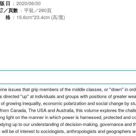
版日
：
2020/06/30
訂／頁數
：
平裝／280頁
規格
：
15.6cm*23.4cm (高/寬)
ine issues that grip members of the middle classes, or ''down'' in orde
irected ''up'' at individuals and groups with positions of greater wea
 of growing inequality, economic polarization and social change by stu
es from Canada, The USA and Australia, this volume explores the challe
ding light on the manner in which power is harnessed, protected and c
udying up to our understanding of decision-making, governance and t
ll be of interest to sociologists, anthropologists and geographers w