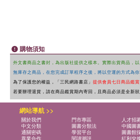
購物須知
外文書商品之書封，為出版社提供之樣本。實際出貨商品，以
無庫存之商品，在您完成訂單程序之後，將以空運的方式為你
為了保護您的權益，「三民網路書店」
提供會員七日商品鑑賞
若要辦理退貨，請在商品鑑賞期內寄回，且商品必須是全新狀
網站導航 >>
關於我們
門市專區
人才招
中文分類
圖書分類法
中國圖
通關密碼
學習平台
圖書館採
異業合作
閱讀潮評
紅利兌