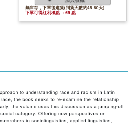
無庫存，下單後進貨(到貨天數約45-60天)
下單可得紅利積點 ：69 點
approach to understanding race and racism in Latin
f race, the book seeks to re-examine the relationship
arly, the volume uses this discussion as a jumping-off
d social category. Offering new perspectives on
searchers in sociolinguistics, applied linguistics,