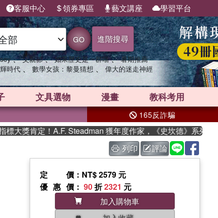
客服中心
領券專區
藝文講座
學習平台
進階搜尋
GO
、
、
、
sey
父親節
如果歷史是一群喵
暑期推薦
、
、
輝時代
數學女孩：黎曼猜想
偉大的迷走神經
子
文具選物
漫畫
教科考用
165反詐騙
獎肯定！A.F. Steadman 獲年度作家，《史坎德》系列帶你
列印
評論
定價
：NT$ 2579 元
優惠價
：
90
折
2321
元
加入購物車
加入收藏