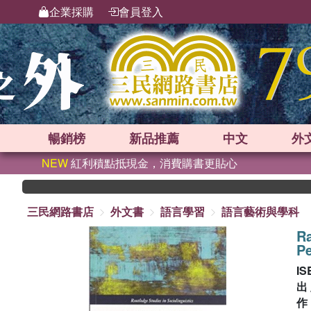
企業採購
會員登入
暢銷榜
新品
推薦
中文
外
NEW
紅利積點抵現金，消費購書更貼心
三民網路書店
外文書
語言學習
語言藝術與學科
Ra
Pe
IS
出