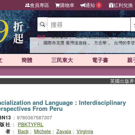
會員專區
購物車
通知
紅利兌換
5
、
、
熱搜：
東野圭吾
高希均教授回憶錄
The Odys
、
、
、
國際布克獎 臺灣漫遊錄
方念華
台灣的李登
文
簡體
三民東大
電子書
親
英國出版界指標大
cialization and Language：Interdisciplinary
rspectives From Peru
BN13
：
9780367587307
版社
：
PBKTYFRL
作者
：
Back
;
Michele
;
Zavala
;
Virginia