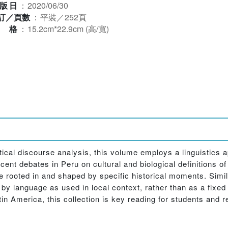
版日
：
2020/06/30
訂／頁數
：
平裝／252頁
規格
：
15.2cm*22.9cm (高/寬)
tical discourse analysis, this volume employs a linguistics 
cent debates in Peru on cultural and biological definitions o
 rooted in and shaped by specific historical moments. Simil
d by language as used in local context, rather than as a fixe
n America, this collection is key reading for students and re