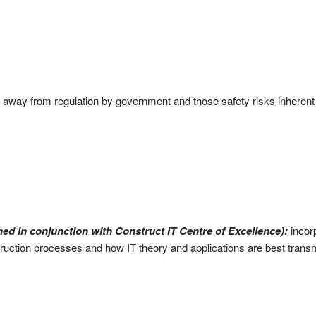
k away from regulation by government and those safety risks inherent 
d in conjunction with Construct IT Centre of Excellence):
incorp
ruction processes and how IT theory and applications are best transm