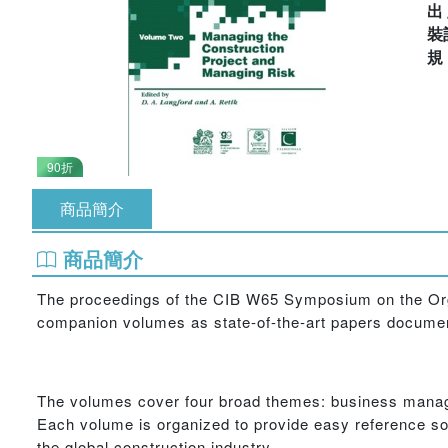
出
裝
90折
商品簡介
商品簡介
The proceedings of the CIB W65 Symposium on the Org
companion volumes as state-of-the-art papers documenti
The volumes cover four broad themes: business manag
Each volume is organized to provide easy reference so 
the global construction industry.