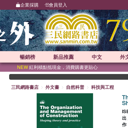
企業採購
會員登入
暢銷榜
新品
推薦
中文
外
NEW
紅利積點抵現金，消費購書更貼心
三民網路書店
外文書
自然科普
科技與工程
T
Sh
IS
出