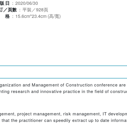
版日
：
2020/06/30
訂／頁數
：
平裝／928頁
規格
：
15.6cm*23.4cm (高/寬)
anization and Management of Construction conference are 
ng research and innovative practice in the field of constru
ement, project management, risk management, IT developme
that the practitioner can speedily extract up to date inform