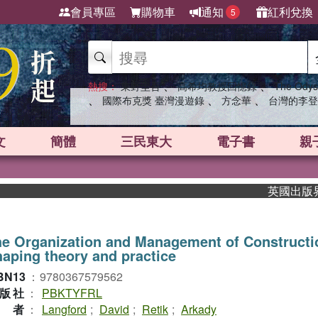
會員專區
購物車
通知
紅利兌換
5
、
、
熱搜：
東野圭吾
高希均教授回憶錄
The Odys
、
、
、
國際布克獎 臺灣漫遊錄
方念華
台灣的李登
文
簡體
三民東大
電子書
親
英國出版界指標大
he Organization and Management of Construct
aping theory and practice
BN13
：
9780367579562
版社
：
PBKTYFRL
作者
：
Langford
;
David
;
Retik
;
Arkady