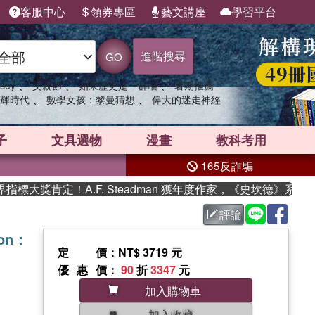
客服中心
領券專區
藝文講座
學習平台
進階搜尋
GO
、
、
、
sey
父親節
如果歷史是一群喵
暑期推薦
、
、
輝時代
數學女孩：黎曼猜想
偉大的迷走神經
子
文具選物
漫畫
教科考用
165反詐騙
獎肯定！A.F. Steadman 獲年度作家，《史坎德》系列帶你
評論
ion：
定價
：NT$ 3719 元
優惠價
：
90
折
3347
元
加入購物車
加入收藏