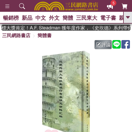
5
暢銷榜
新品
中文
外文
簡體
三民東大
電子書
親子
GO
大獎肯定！A.F. Steadman 獲年度作家，《史坎德》系列帶
三民網路書店
簡體書
、
熱搜：
東野圭吾
高希均教授回憶錄
、
、
、
The Odyssey
父親節
如果歷
評論
、
、
史是一群喵
暑期推薦
國際布克
、
、
獎 臺灣漫遊錄
方念華
台灣的李
、
、
登輝時代
數學女孩：黎曼猜想
偉大的迷走神經