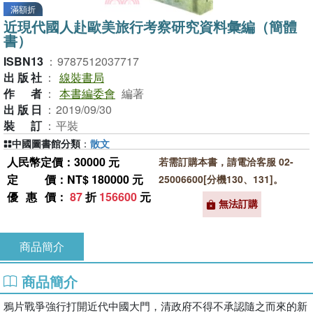
滿額折
近現代國人赴歐美旅行考察研究資料彙編（簡體
書）
ISBN13
：
9787512037717
出版社
：
線裝書局
作者
：
本書編委會
編著
出版日
：
2019/09/30
裝訂
：
平裝
中國圖書館分類
：
散文
人民幣定價：30000 元
若需訂購本書，請電洽客服 02-
定價
：NT$ 180000 元
25006600[分機130、131]。
優惠價
：
87
折
156600
元
無法訂購
商品簡介
商品簡介
鴉片戰爭強行打開近代中國大門，清政府不得不承認隨之而來的新