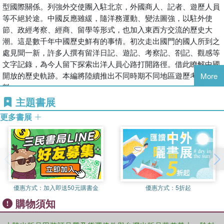
型國際關係。列強外交使團入駐北京，外國商人、記者、遊歷人員
等不絕於途。中國反應雖緩，隨洋務運動、變法圖強，以駐外使
節、政經考察、經商、留學等形式，也加入東西方交流的歷史大
潮。這是數千年中國歷史鮮有的事情。初次走出國門的國人所到之
處見聞一新，許多人撰有留洋日記、遊記、考察記、劄記、觀感等
文字記錄，為今人留下探索出洋人員心路打開路徑。借此瞭解中國
開放的歷史軌跡。本編將陸續推出不同時期不同地區遊歷考察資
More
料。
近現代國人西方旅行遊記大多為日記和遊記散文，也有詩歌和少量
主題書展
政論文章。作者中有外交官、政治流亡人員、旅行家、科學家、商
更多書展
人、留學生和船員等，其中有不少是中國近代史上負有名望的人
物。20世紀80年代鐘叔河先生搜集1840―1911年這70年間的作品
約100種，編輯成影響很大的《走向世界》叢書。但與存世文獻
比，遺珍尚多。此次選輯43種，大多撰寫於1911年―1949年之
間。
優惠方式：
加入即送50元購書金
優惠方式：
5折起
購物須知