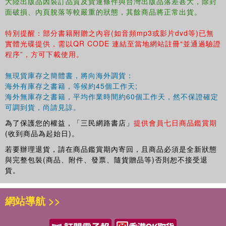
大陸出版品因裝訂品質及貨運條件與台灣出版品落差甚大，除封
面破損、內頁脫落等較嚴重的狀態，其餘商品將正常出貨。
特別提醒：部分書籍附贈之內容(如音頻mp3或影片dvd等)已無
實體光碟提供，需以QR CODE 連結至當地網站註冊“並通過驗證
程序”，方可下載使用。
無現貨庫存之簡體書，將向海外調貨：
海外有庫存之書籍，等候約45個工作天;
海外無庫存之書籍，平均作業時間約60個工作天，然不保證確定
可調到貨，尚請見諒。
為了保護您的權益，「三民網路書店」
提供會員七日商品鑑賞期
(收到商品為起始日)。
若要辦理退貨，請在商品鑑賞期內寄回，且商品必須是全新狀態
與完整包裝(商品、附件、發票、隨貨贈品等)否則恕不接受退
貨。
網站導航 >>