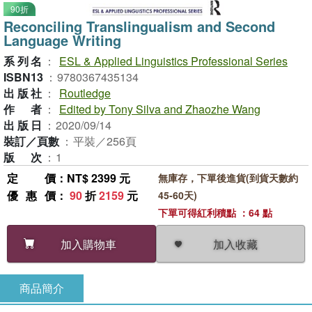
90折
Reconciling Translingualism and Second
Language Writing
系列名
：
ESL & Applied Linguistics Professional Series
ISBN13
：
9780367435134
出版社
：
Routledge
作者
：
Edited by Tony Silva and Zhaozhe Wang
出版日
：
2020/09/14
裝訂／頁數
：
平裝／256頁
版次
：
1
定價
：NT$ 2399 元
無庫存，下單後進貨(到貨天數約
優惠價
：
90
折
2159
元
45-60天)
下單可得紅利積點 ：64 點
加入收藏
加入購物車
商品簡介