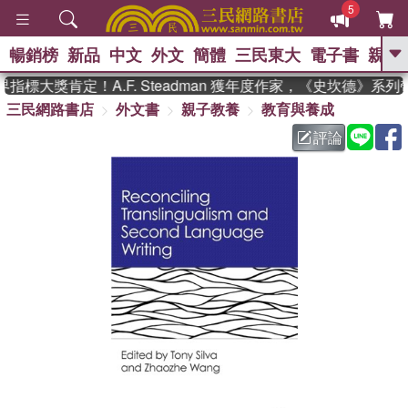
5
暢銷榜
新品
中文
外文
簡體
三民東大
電子書
親子
GO
指標大獎肯定！A.F. Steadman 獲年度作家，《史坎德》系
三民網路書店
外文書
親子教養
教育與養成
、
熱搜：
東野圭吾
高希均教授回憶錄
、
、
、
The Odyssey
父親節
花開錦
評論
、
、
、
繡
暑期推薦
方念華
台灣的
、
李登輝時代
數學女孩：黎曼猜想
、
、
偉大的迷走神經
如果歷史是一
、
群喵
臺灣漫遊錄