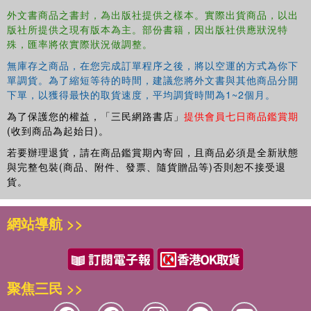
外文書商品之書封，為出版社提供之樣本。實際出貨商品，以出
版社所提供之現有版本為主。部份書籍，因出版社供應狀況特
殊，匯率將依實際狀況做調整。
無庫存之商品，在您完成訂單程序之後，將以空運的方式為你下
單調貨。為了縮短等待的時間，建議您將外文書與其他商品分開
下單，以獲得最快的取貨速度，平均調貨時間為1~2個月。
為了保護您的權益，「三民網路書店」
提供會員七日商品鑑賞期
(收到商品為起始日)。
若要辦理退貨，請在商品鑑賞期內寄回，且商品必須是全新狀態
與完整包裝(商品、附件、發票、隨貨贈品等)否則恕不接受退
貨。
網站導航 >>
聚焦三民 >>