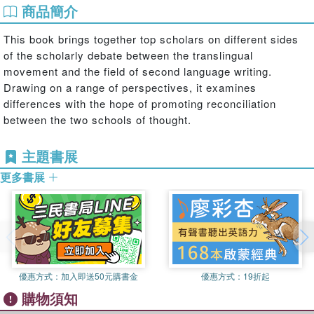
商品簡介
This book brings together top scholars on different sides
of the scholarly debate between the translingual
movement and the field of second language writing.
Drawing on a range of perspectives, it examines
differences with the hope of promoting reconciliation
between the two schools of thought.
主題書展
更多書展
優惠方式：
加入即送50元購書金
優惠方式：
19折起
購物須知