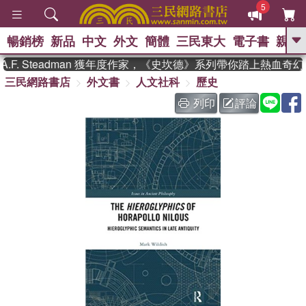
5
暢銷榜
新品
中文
外文
簡體
三民東大
電子書
親子
GO
. Steadman 獲年度作家，《史坎德》系列帶你踏上熱血奇幻
三民網路書店
外文書
人文社科
歷史
、
、
熱搜：
東野圭吾
The Odyssey
、
、
父親節
如果歷史是一群喵
暑期
列印
評論
、
、
推薦
國際布克獎 臺灣漫遊錄
方
、
、
念華
台灣的李登輝時代
數學女
、
孩：黎曼猜想
偉大的迷走神經