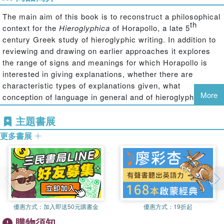
The main aim of this book is to reconstruct a philosophical
th
context for the
Hieroglyphica
of Horapollo, a late 5
century Greek study of hieroglyphic writing. In addition to
reviewing and drawing on earlier approaches it explores
the range of signs and meanings for which Horapollo is
interested in giving explanations, whether there are
characteristic types of explanations given, what
More
conception of language in general and of hieroglyphic
Egyptian in particular the explanations of the meanings of
主題書展
the glyphs presuppose, and what explicit indications there
are of having been informed or influenced by philosophical
更多書展
theories of meaning, signs, and interpretation.
優惠方式：
加入即送50元購書金
優惠方式：
19折起
購物須知