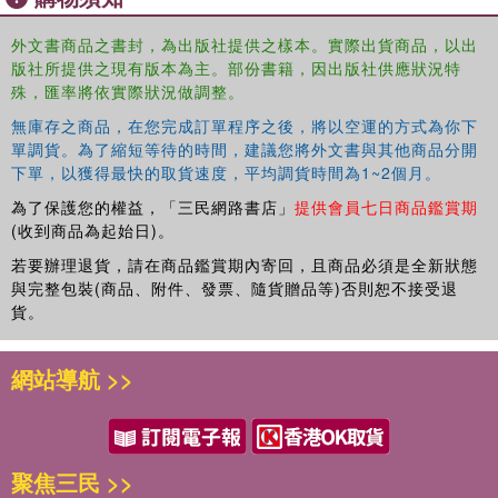
外文書商品之書封，為出版社提供之樣本。實際出貨商品，以出
版社所提供之現有版本為主。部份書籍，因出版社供應狀況特
殊，匯率將依實際狀況做調整。
無庫存之商品，在您完成訂單程序之後，將以空運的方式為你下
單調貨。為了縮短等待的時間，建議您將外文書與其他商品分開
下單，以獲得最快的取貨速度，平均調貨時間為1~2個月。
為了保護您的權益，「三民網路書店」
提供會員七日商品鑑賞期
(收到商品為起始日)。
若要辦理退貨，請在商品鑑賞期內寄回，且商品必須是全新狀態
與完整包裝(商品、附件、發票、隨貨贈品等)否則恕不接受退
貨。
網站導航 >>
聚焦三民 >>