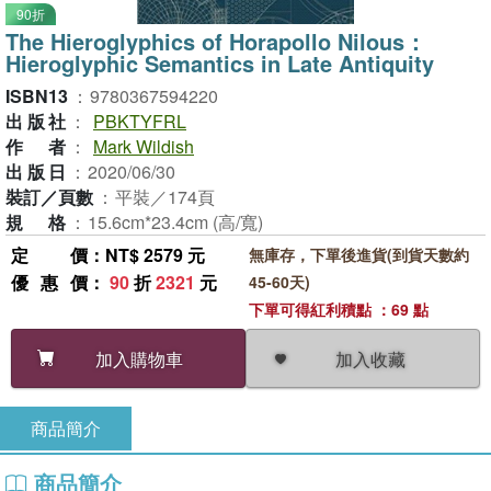
90折
The Hieroglyphics of Horapollo Nilous：
Hieroglyphic Semantics in Late Antiquity
ISBN13
：
9780367594220
出版社
：
PBKTYFRL
作者
：
Mark Wildish
出版日
：
2020/06/30
裝訂／頁數
：
平裝／174頁
規格
：
15.6cm*23.4cm (高/寬)
定價
：NT$ 2579 元
無庫存，下單後進貨(到貨天數約
優惠價
：
90
折
2321
元
45-60天)
下單可得紅利積點 ：69 點
加入收藏
加入購物車
商品簡介
商品簡介