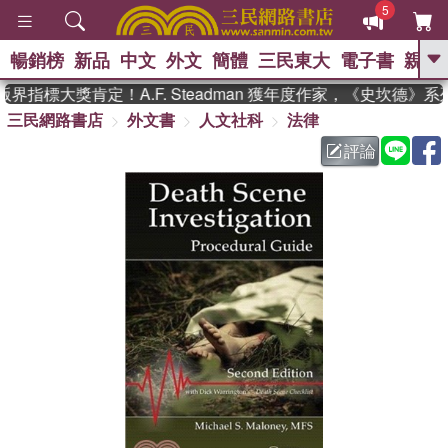
5
暢銷榜
新品
中文
外文
簡體
三民東大
電子書
親子
GO
界指標大獎肯定！A.F. Steadman 獲年度作家，《史坎德》
三民網路書店
外文書
人文社科
法律
、
熱搜：
東野圭吾
高希均教授回憶錄
、
、
、
The Odyssey
父親節
如果歷
評論
、
、
史是一群喵
暑期推薦
國際布克
、
、
獎 臺灣漫遊錄
方念華
台灣的李
、
、
登輝時代
數學女孩：黎曼猜想
偉大的迷走神經