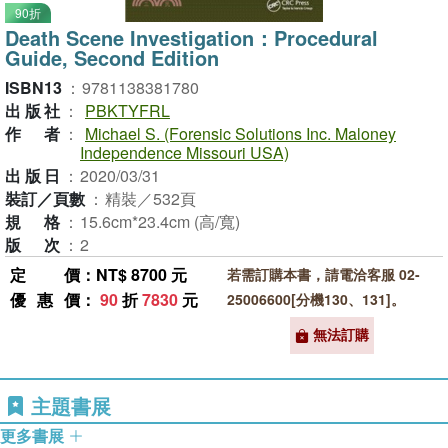
90折
Death Scene Investigation：Procedural
Guide, Second Edition
ISBN13
：
9781138381780
出版社
：
PBKTYFRL
作者
：
Michael S. (Forensic Solutions Inc. Maloney
Independence Missouri USA)
出版日
：
2020/03/31
裝訂／頁數
：
精裝／532頁
規格
：
15.6cm*23.4cm (高/寬)
版次
：
2
定價
：NT$ 8700 元
若需訂購本書，請電洽客服 02-
優惠價
：
90
折
7830
元
25006600[分機130、131]。
無法訂購
主題書展
更多書展