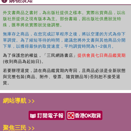
Gedo does not proffer semiotics as a substitute for
metapsychology. He is explicit that communicative skill is
外文書商品之書封，為出版社提供之樣本。實際出貨商品，以出
always dependdent on somatic events within the central
版社所提供之現有版本為主。部份書籍，因出版社供應狀況特
nervous system. Indeed, it is because Gedo''s
殊，匯率將依實際狀況做調整。
hierarchical approach to communication builds on our
無庫存之商品，在您完成訂單程序之後，將以空運的方式為你下
current understanding of a hierarchically organized central
單調貨。為了縮短等待的時間，建議您將外文書與其他商品分開
nervous system that his clincal observations become
下單，以獲得最快的取貨速度，平均調貨時間為1~2個月。
insights into basic psychobiological functioning. Grounded
為了保護您的權益，「三民網路書店」
提供會員七日商品鑑賞期
in Gedo''s four decades of clinical experience,
The
(收到商品為起始日)。
Languages of Psychoanalysis
points to a new venue of
clinical research and conceptualization, one in which
若要辦理退貨，請在商品鑑賞期內寄回，且商品必須是全新狀態
與完整包裝(商品、附件、發票、隨貨贈品等)否則恕不接受退
attentiveness to issues of communication will not only
貨。
foster linkages with contemporary neuroscience, but also
clarify and enlarge the therapeutic possibilities of
psychoanalytic treatment.
網站導航 >>
聚焦三民 >>