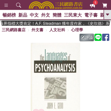
5
暢銷榜
新品
中文
外文
簡體
三民東大
電子書
親子
GO
界指標大獎肯定！A.F. Steadman 獲年度作家，《史坎德》
三民網路書店
外文書
人文社科
心理學
、
熱搜：
東野圭吾
高希均教授回憶錄
、
、
、
The Odyssey
父親節
花開錦
評論
、
、
、
繡
暑期推薦
方念華
台灣的
、
李登輝時代
數學女孩：黎曼猜想
、
、
偉大的迷走神經
如果歷史是一
、
群喵
臺灣漫遊錄