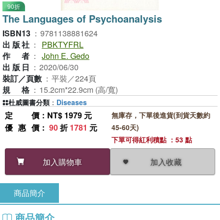
90折
The Languages of Psychoanalysis
ISBN13
：
9781138881624
出版社
：
PBKTYFRL
作者
：
John E. Gedo
出版日
：
2020/06/30
裝訂／頁數
：
平裝／224頁
規格
：
15.2cm*22.9cm (高/寬)
杜威圖書分類
：
Diseases
定價
：NT$ 1979 元
無庫存，下單後進貨(到貨天數約
優惠價
：
90
折
1781
元
45-60天)
下單可得紅利積點 ：53 點
加入收藏
加入購物車
商品簡介
商品簡介