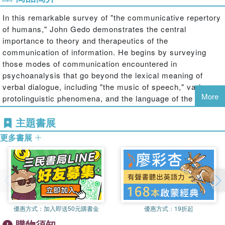
In this remarkable survey of "the communicative repertory
of humans," John Gedo demonstrates the central
importance to theory and therapeutics of the
communication of information. He begins by surveying
those modes of communication encountered in
psychoanalysis that go beyond the lexical meaning of
verbal dialogue, including "the music of speech," various
More
protolinguistic phenomena, and the language of the body.
Then, turning to the analytic dialogue, Gedo explores the
主題書展
implications of these alternative modes of communication
for psychoanalytic technique. Individual chapters focus, in
更多書展
turn, on the creation of a "shared language" between
analyst and analysand, the consequences of the analytic
setting, the form in which the analyst casts particular
interventions, the curative limits of empathy, the analyst''s
affectivity and its communication to the patient, and the
semiotic significance of countertransference and
優惠方式：
加入即送50元購書金
優惠方式：
19折起
projective identification.
購物須知