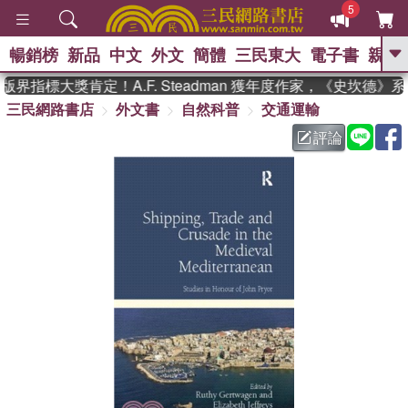
5
暢銷榜
新品
中文
外文
簡體
三民東大
電子書
親子
GO
界指標大獎肯定！A.F. Steadman 獲年度作家，《史坎德》
三民網路書店
外文書
自然科普
交通運輸
、
熱搜：
東野圭吾
高希均教授回憶錄
、
、
、
The Odyssey
父親節
如果歷
評論
、
、
史是一群喵
暑期推薦
國際布克
、
、
獎 臺灣漫遊錄
方念華
台灣的李
、
、
登輝時代
數學女孩：黎曼猜想
偉大的迷走神經