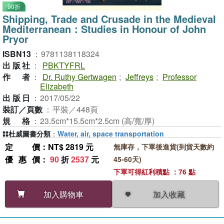
90折
Shipping, Trade and Crusade in the Medieval
Mediterranean：Studies in Honour of John
Pryor
ISBN13
：
9781138118324
出版社
：
PBKTYFRL
作者
：
Dr. Ruthy Gertwagen
;
Jeffreys
;
Professor
Elizabeth
出版日
：
2017/05/22
裝訂／頁數
：
平裝／448頁
規格
：
23.5cm*15.5cm*2.5cm (高/寬/厚)
杜威圖書分類
：
Water, air, space transportation
定價
：NT$ 2819 元
無庫存，下單後進貨(到貨天數約
優惠價
：
90
折
2537
元
45-60天)
下單可得紅利積點 ：76 點
加入收藏
加入購物車