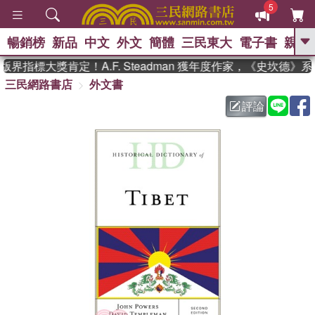
5
暢銷榜
新品
中文
外文
簡體
三民東大
電子書
親子
GO
界指標大獎肯定！A.F. Steadman 獲年度作家，《史坎德》
三民網路書店
外文書
、
熱搜：
東野圭吾
高希均教授回憶錄
、
、
、
The Odyssey
父親節
花開錦
評論
、
、
、
繡
暑期推薦
方念華
台灣的
、
李登輝時代
數學女孩：黎曼猜想
、
、
偉大的迷走神經
如果歷史是一
、
群喵
臺灣漫遊錄