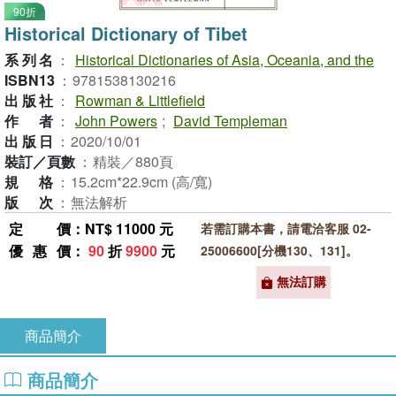
90折
Historical Dictionary of Tibet
系列名
：
Historical Dictionaries of Asia, Oceania, and the
ISBN13
：
9781538130216
出版社
：
Rowman & Littlefield
作者
：
John Powers
;
David Templeman
出版日
：
2020/10/01
裝訂／頁數
：
精裝／880頁
規格
：
15.2cm*22.9cm (高/寬)
版次
：
無法解析
定價
：NT$ 11000 元
若需訂購本書，請電洽客服 02-
優惠價
：
90
折
9900
元
25006600[分機130、131]。
無法訂購
商品簡介
商品簡介