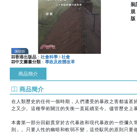
裝
滿額折
香港出版品
：
社會科學
社會
中文圖書分類
：
專政及政體改革
商品簡介
商品簡介
在人類歷史的任何一個時期，人們遭受的暴政之害都遠甚
之又少。這種學術關注的失衡一直延續至今。儘管歷史上
本書第一部分回顧貫穿於古代暴政和現代暴政的一些彌久
則」。只要人性的幽暗和軟弱不變，這些馭民的原則只要