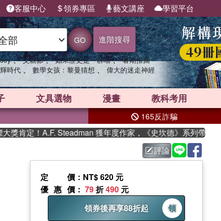
客服中心
領券專區
藝文講座
學習平台
進階搜尋
GO
、
、
、
sey
父親節
如果歷史是一群喵
暑期推薦
、
、
輝時代
數學女孩：黎曼猜想
偉大的迷走神經
子
文具選物
漫畫
教科考用
165反詐騙
！A.F. Steadman 獲年度作家，《史坎德》系列帶你踏上熱
評論
定價
：NT$ 620 元
優惠價
：
79
折
490
元
領券後再享88折起
領