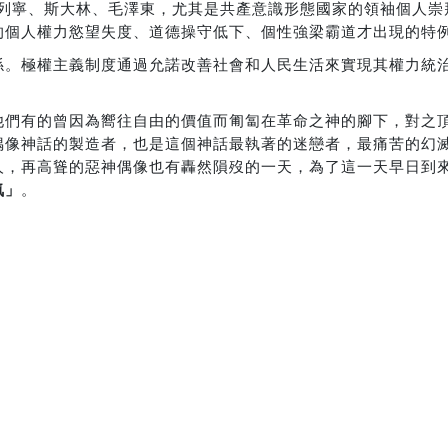
、列寧、斯大林、毛澤東，尤其是共產意識形態國家的領袖個人
的個人權力慾望失度、道德操守低下、個性強梁霸道才出現的特
係。極權主義制度通過允諾改善社會和人民生活來實現其權力統
他們有的曾因為嚮往自由的價值而匍匐在革命之神的腳下，對之
偶像神話的製造者，也是這個神話最執著的迷戀者，最痛苦的幻
人，再高聳的惡神偶像也有轟然隕歿的一天，為了這一天早日到
氣」
。