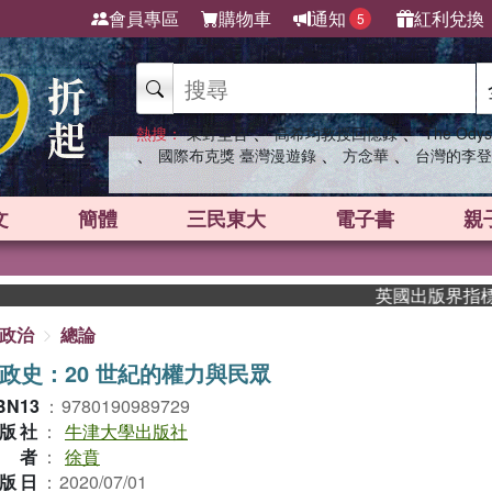
會員專區
購物車
通知
紅利兌換
5
、
、
熱搜：
東野圭吾
高希均教授回憶錄
The Odys
、
、
、
國際布克獎 臺灣漫遊錄
方念華
台灣的李登
文
簡體
三民東大
電子書
親
英國出版界指標大獎肯定
政治
總論
政史：20 世紀的權力與民眾
BN13
：
9780190989729
版社
：
牛津大學出版社
作者
：
徐賁
版日
：
2020/07/01