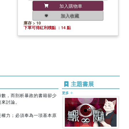
加入購物車
加入收藏
庫存 > 10
下單可得紅利積點 ：14 點
主題書展
更多
勝數，而剖析暴政的書籍卻少
題來討論。
是權力；必須奉為一項基本原