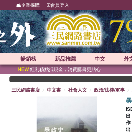
企業採購
會員登入
暢銷榜
新品
推薦
中文
外
NEW
紅利積點抵現金，消費購書更貼心
三民網路書店
中文書
社會人文
政治/法律/軍事
暴
IS
出
出