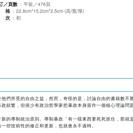
訂／頁數
：
平裝／476頁
規格
：
22.8cm*15.2cm*2.5cm (高/寬/厚)
版次
：
初
於他們所受的自由之益，然而，奇怪的是，討論自由的書籍數不
暴政頻繁，但很少有政治哲學家把暴政本身當作一個核心理論問
常新的專制統治原則。專制暴政「有一樣東西要死死抓住，那就
做一些技術性的修正和更新，也就會永不過時。