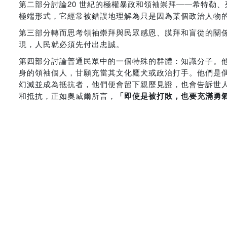
第二部分討論20 世紀的極權暴政和領袖崇拜――希特勒
極端形式，它經常被錯誤地理解為只是因為某個政治人物
第三部分轉而思考領袖崇拜與民眾感恩、膜拜和盲從的關
現，人民就必須先付出忠誠。
第四部分討論普通民眾中的一個特殊的群體：知識分子。
身的領袖個人，甘願充當其文化鷹犬或政治打手。他們是
幻滅並成為抵抗者，他們便會留下親歷見證，也會告訴世
和抵抗，正如奧威爾所言，
「即使是被打敗，也要充滿勇