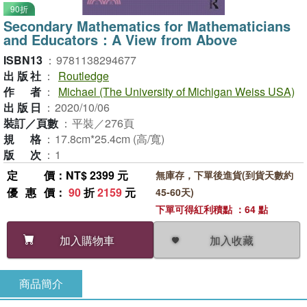
90折
Secondary Mathematics for Mathematicians
and Educators：A View from Above
ISBN13
：
9781138294677
出版社
：
Routledge
作者
：
Michael (The University of Michigan Weiss USA)
出版日
：
2020/10/06
裝訂／頁數
：
平裝／276頁
規格
：
17.8cm*25.4cm (高/寬)
版次
：
1
定價
：NT$ 2399 元
無庫存，下單後進貨(到貨天數約
優惠價
：
90
折
2159
元
45-60天)
下單可得紅利積點 ：64 點
加入收藏
加入購物車
商品簡介