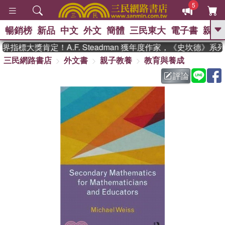
5
暢銷榜
新品
中文
外文
簡體
三民東大
電子書
親子
GO
指標大獎肯定！A.F. Steadman 獲年度作家，《史坎德》系
三民網路書店
外文書
親子教養
教育與養成
、
熱搜：
東野圭吾
高希均教授回憶錄
、
、
、
The Odyssey
父親節
如果歷
評論
、
、
史是一群喵
暑期推薦
國際布克
、
、
獎 臺灣漫遊錄
方念華
台灣的李
、
、
登輝時代
數學女孩：黎曼猜想
偉大的迷走神經