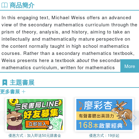
商品簡介
In this engaging text, Michael Weiss offers an advanced
view of the secondary mathematics curriculum through the
prism of theory, analysis, and history, aiming to take an
intellectually and mathematically mature perspective on
the content normally taught in high school mathematics
courses. Rather than a secondary mathematics textbook,
Weiss presents here a textbook
about
the secondary
More
mathematics curriculum, written for mathematics
educators and mathematicians and presenting a long-
主題書展
overdue modern-day integration of the disparate topics
and methods of secondary mathematics into a coherent
更多書展
mathematical theory.
Areas covered include:
Polynomials and polynomial functions;
Geometry, graphs, and symmetry;
優惠方式：
加入即送50元購書金
優惠方式：
19折起