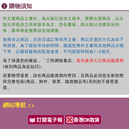
購物須知
Abstract algebra, linear algebra, and solving equations;
外文書商品之書封，為出版社提供之樣本。實際出貨商品，以出
Exponential and logarithmic functions;
版社所提供之現有版本為主。部份書籍，因出版社供應狀況特
殊，匯率將依實際狀況做調整。
Complex numbers;
無庫存之商品，在您完成訂單程序之後，將以空運的方式為你下
The historical development of the secondary mathematics
單調貨。為了縮短等待的時間，建議您將外文書與其他商品分開
下單，以獲得最快的取貨速度，平均調貨時間為1~2個月。
curriculum.
為了保護您的權益，「三民網路書店」
提供會員七日商品鑑賞期
Written using precise definitions and proofs throughout on
(收到商品為起始日)。
a foundation of advanced content knowledge, Weiss offers
若要辦理退貨，請在商品鑑賞期內寄回，且商品必須是全新狀態
a compelling and timely investigation into the secondary
與完整包裝(商品、附件、發票、隨貨贈品等)否則恕不接受退
mathematics curriculum, relevant for preservice
貨。
secondary teachers as well as graduate students and
scholars in both mathematics and mathematics education.
網站導航 >>