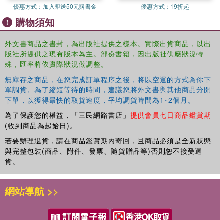
Explains how recent technological developments have resulted in
優惠方式：
加入即送50元購書金
優惠方式：
19折起
addressing the challenge of designing more resilient infrastructure
購物須知
Examines numerous research studies conducted by leading
外文書商品之書封，為出版社提供之樣本。實際出貨商品，以出
scholars in the field of infrastructure systems and civil engineering
版社所提供之現有版本為主。部份書籍，因出版社供應狀況特
殊，匯率將依實際狀況做調整。
Presents the most emergent fields of civil engineering design, such
無庫存之商品，在您完成訂單程序之後，將以空運的方式為你下
as data analytics and Artificial Intelligence for the analysis and
單調貨。為了縮短等待的時間，建議您將外文書與其他商品分開
performance assessment of infrastructure systems and their
下單，以獲得最快的取貨速度，平均調貨時間為1~2個月。
resilience
為了保護您的權益，「三民網路書店」
提供會員七日商品鑑賞期
(收到商品為起始日)。
Emphasizes the importance of an interdisciplinary approach to
develop the modeling, analysis, and experimental tools for
若要辦理退貨，請在商品鑑賞期內寄回，且商品必須是全新狀態
designing more resilient and intelligent infrastructures
與完整包裝(商品、附件、發票、隨貨贈品等)否則恕不接受退
貨。
Appropriate for practicing engineers and upper-level
students,
Experimental Vibration Analysis for Civil
網站導航 >>
Structures: Testing, Sensing, Monitoring, and Control
serves as a strategic roadmap for further research in the
field of vibration testing and instrumentation of