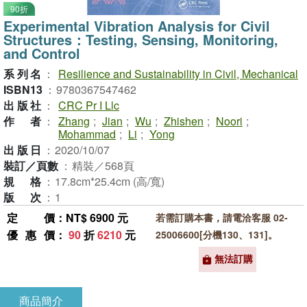
90折
Experimental Vibration Analysis for Civil
Structures：Testing, Sensing, Monitoring,
and Control
系列名
：
Resilience and Sustainability in Civil, Mechanical
ISBN13
：
9780367547462
出版社
：
CRC Pr I Llc
作者
：
Zhang
;
Jian
;
Wu
;
Zhishen
;
Noori
;
Mohammad
;
Li
;
Yong
出版日
：
2020/10/07
裝訂／頁數
：
精裝／568頁
規格
：
17.8cm*25.4cm (高/寬)
版次
：
1
定價
：NT$ 6900 元
若需訂購本書，請電洽客服 02-
優惠價
：
90
折
6210
元
25006600[分機130、131]。
無法訂購
商品簡介