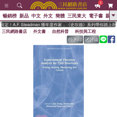
5
暢銷榜
新品
中文
外文
簡體
三民東大
電子書
親子
GO
！A.F. Steadman 獲年度作家，《史坎德》系列帶你踏上熱
三民網路書店
外文書
自然科普
科技與工程
、
熱搜：
東野圭吾
高希均教授回憶錄
、
、
、
The Odyssey
父親節
如果歷
列印
評論
、
、
史是一群喵
暑期推薦
國際布克
、
、
獎 臺灣漫遊錄
方念華
台灣的李
、
、
登輝時代
數學女孩：黎曼猜想
偉大的迷走神經