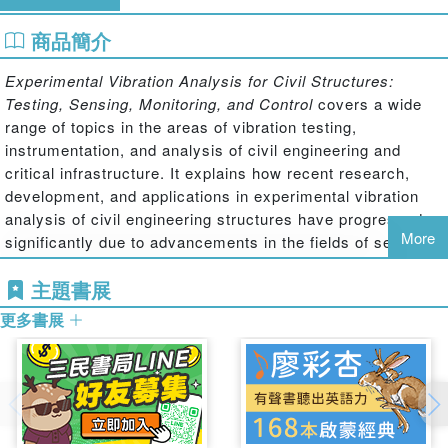
商品簡介
Experimental Vibration Analysis for Civil Structures:
Testing, Sensing, Monitoring, and Control
covers a wide
range of topics in the areas of vibration testing,
instrumentation, and analysis of civil engineering and
critical infrastructure. It explains how recent research,
development, and applications in experimental vibration
analysis of civil engineering structures have progressed
More
significantly due to advancements in the fields of sensor
and testing technologies, instrumentation, data acquisition
主題書展
systems, computer technology, computational modeling
and simulation of large and complex civil infrastructure
更多書展
systems. The book also examines how cutting-edge
artificial intelligence and data analytics can be applied to
infrastructure systems.
Features: