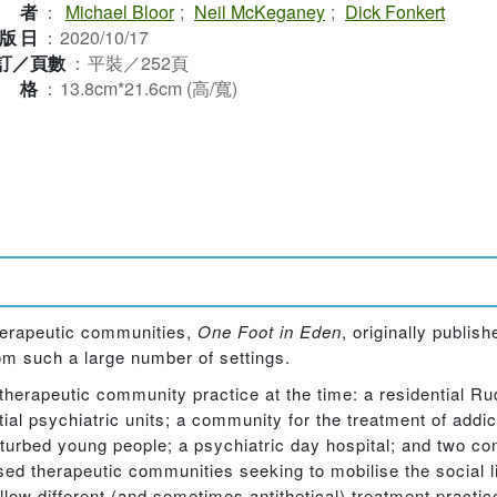
作者
：
Michael Bloor
;
Neil McKeganey
;
Dick Fonkert
版日
：
2020/10/17
訂／頁數
：
平裝／252頁
規格
：
13.8cm*21.6cm (高/寬)
therapeutic communities,
One Foot in Eden
, originally publish
rom such a large number of settings.
herapeutic community practice at the time: a residential Rud
ial psychiatric units; a community for the treatment of addi
urbed young people; a psychiatric day hospital; and two co
ised therapeutic communities seeking to mobilise the social 
llow different (and sometimes antithetical) treatment practic