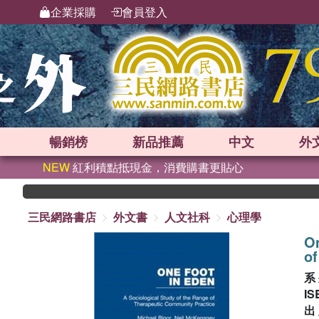
企業採購
會員登入
暢銷榜
新品
推薦
中文
外
NEW
紅利積點抵現金，消費購書更貼心
三民網路書店
外文書
人文社科
心理學
On
of
系
IS
出