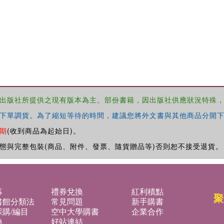
出版社所提供之現有版本為主。部份書籍，因出版社供應狀況特殊
下單調貨。為了縮短等待的時間，建議您將外文書與其他商品分開下
期
(收到商品為起始日)。
態與完整包裝(商品、附件、發票、隨貨贈品等)否則恕不接受退貨。
募
禮券兌換
紅利積點
聚
書館分類法
常見問題
新手購書
購/編目
空中大學購書
企業合作
換
好站連結