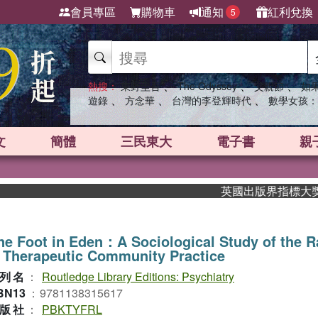
會員專區
購物車
通知
紅利兌換
5
、
、
、
熱搜：
東野圭吾
The Odyssey
父親節
如
、
、
、
遊錄
方念華
台灣的李登輝時代
數學女孩：
文
簡體
三民東大
電子書
親
英國出版界指標大獎肯定！
e Foot in Eden：A Sociological Study of the 
 Therapeutic Community Practice
列名
：
Routledge Library Editions: Psychiatry
BN13
：
9781138315617
版社
：
PBKTYFRL