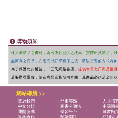
購物須知
外文書商品之書封，為出版社提供之樣本。實際出貨商品，以
無庫存之商品，在您完成訂單程序之後，將以空運的方式為你
為了保護您的權益，「三民網路書店」
提供會員七日商品鑑賞
若要辦理退貨，請在商品鑑賞期內寄回，且商品必須是全新狀
網站導航 >>
關於我們
門市專區
人才招
中文分類
圖書分類法
中國圖
通關密碼
學習平台
圖書館採
異業合作
閱讀潮評
紅利兌