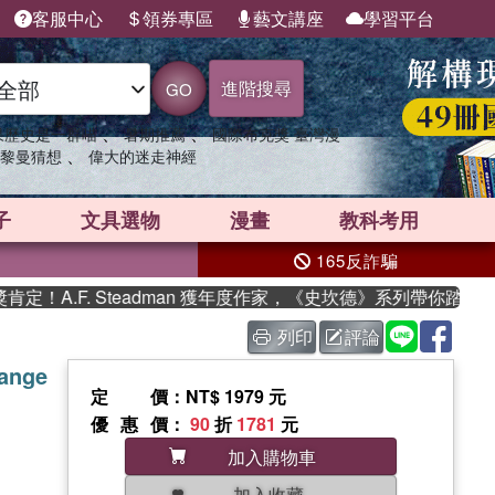
客服中心
領券專區
藝文講座
學習平台
進階搜尋
GO
、
、
果歷史是一群喵
暑期推薦
國際布克獎 臺灣漫
、
黎曼猜想
偉大的迷走神經
子
文具選物
漫畫
教科考用
165反詐騙
A.F. Steadman 獲年度作家，《史坎德》系列帶你踏上熱血
列印
評論
Range
定價
：NT$ 1979 元
優惠價
：
90
折
1781
元
加入購物車
加入收藏