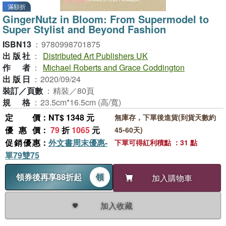
滿額折
GingerNutz in Bloom: From Supermodel to
Super Stylist and Beyond Fashion
ISBN13
：
9780998701875
出版社
：
Distributed Art Publishers UK
作者
：
Michael Roberts and Grace Coddington
出版日
：
2020/09/24
裝訂／頁數
：
精裝／80頁
規格
：
23.5cm*16.5cm (高/寬)
定價
：NT$ 1348 元
無庫存，下單後進貨(到貨天數約
優惠價
：
79
折
1065
元
45-60天)
促銷優惠
：
外文書周末優惠-
下單可得紅利積點 ：31 點
單79雙75
領券後再享88折起
領
加入購物車
加入收藏