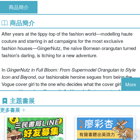
商品簡介
商品簡介
After years at the tippy-top of the fashion world―modelling haute
couture and starring in ad campaigns for the most exclusive
fashion houses―GingerNutz, the naïve Bornean orangutan turned
fashion's darling, is itching for a new adventure.
In
GingerNutz in Full Bloom: From Supermodel Orangutan to Style
Icon and Beyond
, our fashionable heroine segues from being the
Vogue cover girl to the one who decides what the cover girl will
More
wear and how she will wear it. As Vogue's first orangutan fashion
stylist, she selects from the most delectable garments and travels
主題書展
the world to direct the edgiest fashion shoots with top
更多書展
photographers. But this jet-set lifestyle, even with luxuries like
suites at the Ritz and room service banana-beetle smoothies,
begins to wear on her. GingerNutz decides that she absolutely
must find a suitable country cottage to which she can retire and