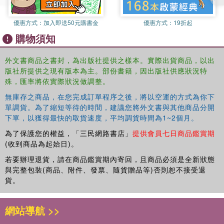
pursue proper English pastimes like gardening and tending to a
menagerie of farm animals (with whom she feels quite at home).
優惠方式：
加入即送50元購書金
優惠方式：
19折起
Before she settles into obscurity, though, she will enjoy one last
購物須知
flourish of the royal treatment...
外文書商品之書封，為出版社提供之樣本。實際出貨商品，以出
版社所提供之現有版本為主。部份書籍，因出版社供應狀況特
殊，匯率將依實際狀況做調整。
無庫存之商品，在您完成訂單程序之後，將以空運的方式為你下
單調貨。為了縮短等待的時間，建議您將外文書與其他商品分開
下單，以獲得最快的取貨速度，平均調貨時間為1~2個月。
為了保護您的權益，「三民網路書店」
提供會員七日商品鑑賞期
(收到商品為起始日)。
若要辦理退貨，請在商品鑑賞期內寄回，且商品必須是全新狀態
與完整包裝(商品、附件、發票、隨貨贈品等)否則恕不接受退
貨。
網站導航 >>