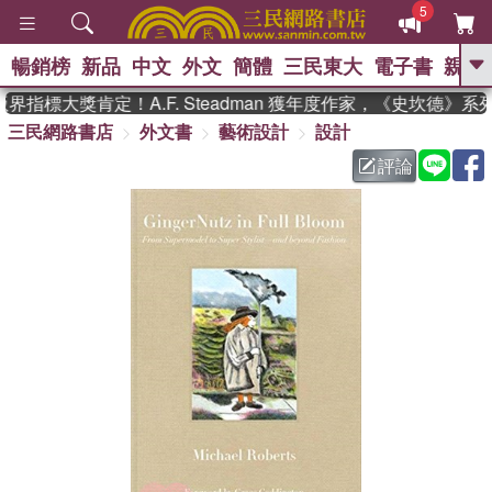
5
暢銷榜
新品
中文
外文
簡體
三民東大
電子書
親子
GO
指標大獎肯定！A.F. Steadman 獲年度作家，《史坎德》
三民網路書店
外文書
藝術設計
設計
、
熱搜：
東野圭吾
高希均教授回憶錄
、
、
、
The Odyssey
父親節
如果歷
評論
、
、
史是一群喵
暑期推薦
國際布克
、
、
獎 臺灣漫遊錄
方念華
台灣的李
、
、
登輝時代
數學女孩：黎曼猜想
偉大的迷走神經