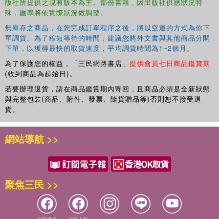
Criminology, and Sociology departments. It is also an
版社所提供之現有版本為主。部份書籍，因出版社供應狀況特
殊，匯率將依實際狀況做調整。
invaluable reference tool for law students and correctional
agencies.
無庫存之商品，在您完成訂單程序之後，將以空運的方式為你下
單調貨。為了縮短等待的時間，建議您將外文書與其他商品分開
下單，以獲得最快的取貨速度，平均調貨時間為1~2個月。
為了保護您的權益，「三民網路書店」
提供會員七日商品鑑賞期
(收到商品為起始日)。
若要辦理退貨，請在商品鑑賞期內寄回，且商品必須是全新狀態
與完整包裝(商品、附件、發票、隨貨贈品等)否則恕不接受退
貨。
網站導航 >>
聚焦三民 >>