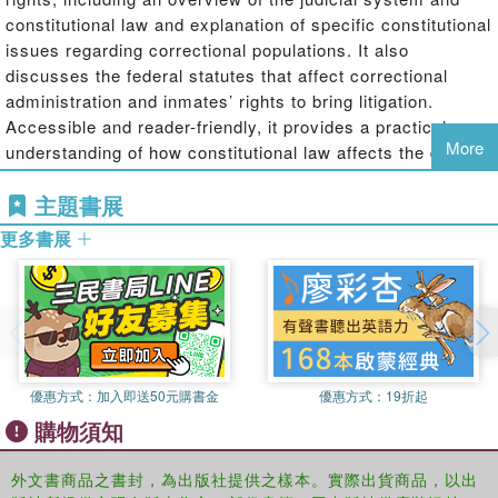
constitutional law and explanation of specific constitutional
issues regarding correctional populations. It also
discusses the federal statutes that affect correctional
administration and inmates’ rights to bring litigation.
Accessible and reader-friendly, it provides a practical
More
understanding of how constitutional law affects the day-to-
day issues of prisons, jails, and community corrections
主題書展
programs.
更多書展
The tenth edition includes a thorough update of relevant
case law, and new chapters are included that deliver the
latest developments on Search, Seizure, and Privacy,
Juveniles and Youthful Offenders, and the Death Penalty.
Part II contains the Supreme Court syllabi for the
significant Court cases relating to the concepts covered.
優惠方式：
加入即送50元購書金
優惠方式：
19折起
This updated edition is appropriate as a primary text for
購物須知
undergraduate or graduate-level correctional law and
prisoner rights courses within Criminal Justice,
外文書商品之書封，為出版社提供之樣本。實際出貨商品，以出