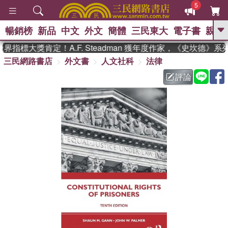
5
暢銷榜
新品
中文
外文
簡體
三民東大
電子書
親子
GO
指標大獎肯定！A.F. Steadman 獲年度作家，《史坎德》
三民網路書店
外文書
人文社科
法律
、
熱搜：
東野圭吾
高希均教授回憶錄
、
、
、
The Odyssey
父親節
如果歷
評論
、
、
史是一群喵
暑期推薦
國際布克
、
、
獎 臺灣漫遊錄
方念華
台灣的李
、
、
登輝時代
數學女孩：黎曼猜想
偉大的迷走神經