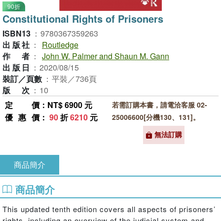
90折
Constitutional Rights of Prisoners
ISBN13
：
9780367359263
出版社
：
Routledge
作者
：
John W. Palmer and Shaun M. Gann
出版日
：
2020/08/15
裝訂／頁數
：
平裝／736頁
版次
：
10
定價
：NT$ 6900 元
若需訂購本書，請電洽客服 02-
優惠價
：
90
折
6210
元
25006600[分機130、131]。
無法訂購
商品簡介
商品簡介
This updated tenth edition covers all aspects of prisoners’
rights, including an overview of the judicial system and