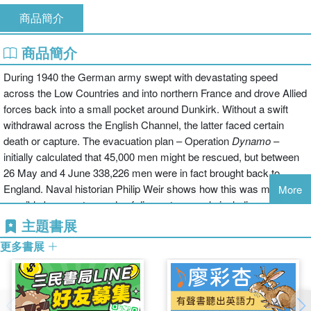
商品簡介
商品簡介
During 1940 the German army swept with devastating speed
across the Low Countries and into northern France and drove Allied
forces back into a small pocket around Dunkirk. Without a swift
withdrawal across the English Channel, the latter faced certain
death or capture. The evacuation plan – Operation
Dynamo
–
initially calculated that 45,000 men might be rescued, but between
26 May and 4 June 338,226 men were in fact brought back to
England. Naval historian Philip Weir shows how this was made
More
possible by a vast armada of disparate vessels including
destroyers, minesweepers, fishing vessels and, most famously of
主題書展
all, the privately owned ‘Little Ships’. He explores the vessels’
更多書展
various roles within the evacuation, and their subsequent fates,
including preservation and participation in commemorative return
runs to the port, which now take place every five years.