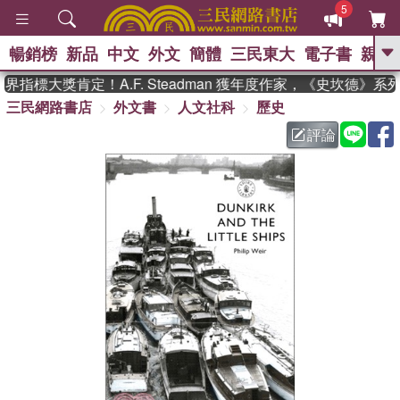
5
暢銷榜
新品
中文
外文
簡體
三民東大
電子書
親子
GO
指標大獎肯定！A.F. Steadman 獲年度作家，《史坎德》系
三民網路書店
外文書
人文社科
歷史
、
熱搜：
東野圭吾
高希均教授回憶錄
、
、
、
The Odyssey
父親節
如果歷
評論
、
、
史是一群喵
暑期推薦
國際布克
、
、
獎 臺灣漫遊錄
方念華
台灣的李
、
、
登輝時代
數學女孩：黎曼猜想
偉大的迷走神經