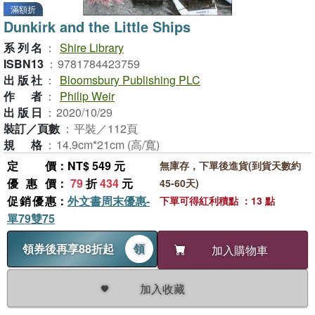
滿額折
Dunkirk and the Little Ships
系列名
：
Shire Library
ISBN13
：
9781784423759
出版社
：
Bloomsbury Publishing PLC
作者
：
Philip Weir
出版日
：
2020/10/29
裝訂／頁數
：
平裝／112頁
規格
：
14.9cm*21cm (高/寬)
定價
：NT$ 549 元
無庫存，下單後進貨(到貨天數約
優惠價
：
79
折
434
元
45-60天)
促銷優惠
：
外文書周末優惠-
下單可得紅利積點 ：13 點
單79雙75
領券後再享88折起
領
加入購物車
加入收藏