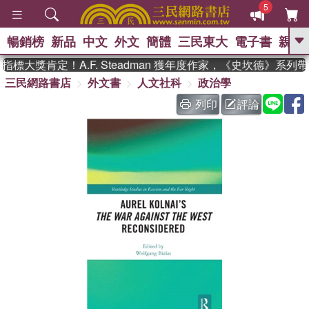
5
暢銷榜
新品
中文
外文
簡體
三民東大
電子書
親子
GO
標大獎肯定！A.F. Steadman 獲年度作家，《史坎德》系列
三民網路書店
外文書
人文社科
政治學
、
、
熱搜：
東野圭吾
The Odyssey
、
、
父親節
如果歷史是一群喵
暑期
列印
評論
、
、
推薦
國際布克獎 臺灣漫遊錄
方
、
、
念華
台灣的李登輝時代
數學女
、
孩：黎曼猜想
偉大的迷走神經