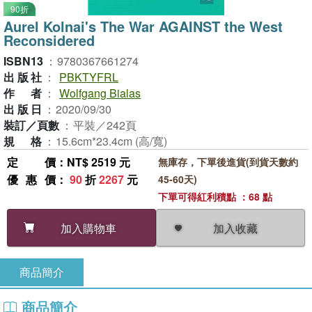
90折
Aurel Kolnai's The War AGAINST the West
Reconsidered
ISBN13
：
9780367661274
出版社
：
PBKTYFRL
作者
：
Wolfgang Bialas
出版日
：
2020/09/30
裝訂／頁數
：
平裝／242頁
規格
：
15.6cm*23.4cm (高/寬)
定價
：NT$ 2519 元
無庫存，下單後進貨(到貨天數約
優惠價
：
90
折
2267
元
45-60天)
下單可得紅利積點 ：68 點
加入收藏
加入購物車
商品簡介
商品簡介