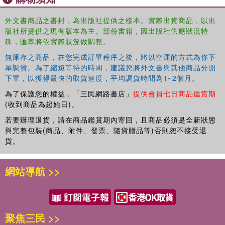
外文書商品之書封，為出版社提供之樣本。實際出貨商品，以出
版社所提供之現有版本為主。部份書籍，因出版社供應狀況特
殊，匯率將依實際狀況做調整。
無庫存之商品，在您完成訂單程序之後，將以空運的方式為你下
單調貨。為了縮短等待的時間，建議您將外文書與其他商品分開
下單，以獲得最快的取貨速度，平均調貨時間為1~2個月。
為了保護您的權益，「三民網路書店」
提供會員七日商品鑑賞期
(收到商品為起始日)。
若要辦理退貨，請在商品鑑賞期內寄回，且商品必須是全新狀態
與完整包裝(商品、附件、發票、隨貨贈品等)否則恕不接受退
貨。
網站導航 >>
聚焦三民 >>