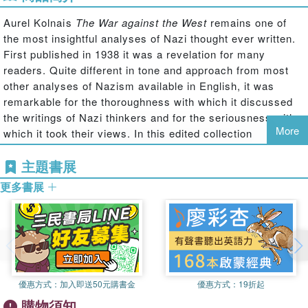
Aurel Kolnais
The War against the West
remains one of
the most insightful analyses of Nazi thought ever written.
First published in 1938 it was a revelation for many
readers. Quite different in tone and approach from most
other analyses of Nazism available in English, it was
remarkable for the thoroughness with which it discussed
the writings of Nazi thinkers and for the seriousness with
More
which it took their views. In this edited collection
published eighty years after the original book, a team of
主題書展
distinguished scholars reassess this classic text and also
consider its continued relevance to contemporary politics.
更多書展
They address issues such as the comparison of Nazism
and communism, anti-Semitism, British and American
perceptions of the Reich before the war and the Nazi legal
theory of Carl Schmitt. This book is a vital source for
historians of Nazism and Fascism.
優惠方式：
加入即送50元購書金
優惠方式：
19折起
購物須知