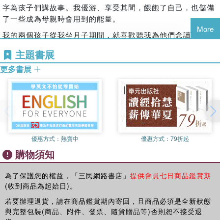
綠色系呈現孩子遊戲時的歡樂氣氛，還有藍色系呈現孩子生病
字為孩子們講故事。我優游、享受其間，餵飽了自己，也儲備
翻轉大人與寶寶的角色，讓喜歡模仿父母的孩子，利用身邊日
時的需要充電休息的療癒氛圍，我想當媽媽的都會會心一笑，
了一些成為母親時會用到的能量。
常的物品，「大忙特忙」一番。孩子的創造力與想像力是藉由
並且好想要趕快翻開書本與孩子一起共讀。
More
自主遊戲產生，寶寶透過故事閱讀，有可能進而被觸動而聯想
我的兩個孩子從我坐月子期間，就喜歡聽我為他們念讀繪本。
後三本的幼兒書明顯發現到包子頭比利長大了！他的生活逐漸
自己可以玩什麼、怎麼玩。
在那樣的時光裡，懂不懂作品世界是其次，我們互相陪伴，透
豐富了起來，在《比利喜歡花》裡，比利從自然環境的探索中
主題書展
過繪本這個媒介，有了柴米油鹽以外的豐富連結。
體驗到友誼的珍貴與分享的快樂；在《比利坐公車》裡，透過
更多書展
彩虹色階的堆疊與小朋友最愛的重覆黏貼物品貼紙，認識了日
我們家有一張珍貴的照片。兒子九個月大時，有一回被我放在
常生活的角色、物品與周遭環境；在《和比利一起玩》裡，一
社區中庭曬太陽，手推車裡的他隨手抓起掛在手推車上的一本
首首念謠可朗讀、可唱頌，比利的好朋友們也紛紛熱鬧出場，
長寬10公分的幼幼繪本認真的讀著。隨著翻頁，他的臉上出現
這些小小娃的可愛互動透過米雅老師的豐富圖像與設計巧思，
各種表情，還和自己發出的聲音一搭一唱的前進著。直到如
變成了好玩的角色扮演、著色繪畫以及紙偶換裝遊戲。在米雅
今，想起他在冬陽下為自己念讀繪本的模樣，我的心頭仍是暖
老師的繪本世界中，總是有無限的好玩點子源源不絕！
烘烘的，而他整本書都拿反了的事實，直到寫這篇文稿的現在
優惠方式：
熱賣中
優惠方式：
79折起
仍搔癢著我。
以我自己跟孩子共讀繪本的經驗，系列套書的繪本在小朋友的
購物須知
喜好中真的「點播率」很高，因為多集數的角色情節鋪陳，故
我創造了「比利」這個小男孩，他是我女兒和兒子幼兒時期的
事中的主角自然而然就變成孩子們熟悉的「好朋友」，讓孩子
綜合體，睡醒時頭髮都翹翹的、活力用不完、喜愛創造性遊
為了保護您的權益，「三民網路書店」
提供會員七日商品鑑賞期
一邊玩繪本，一邊跟著繪本裡的主角學習成長。《比利FUN學
戲、對美的事物敏感、可笑的主見透露出說不完的可愛，這
(收到商品為起始日)。
巴士成長套書》三本寶寶書加三本幼兒書的規劃設計，讓比利
些、那些都是我育兒期間經歷過的頁頁精彩。
若要辦理退貨，請在商品鑑賞期內寄回，且商品必須是全新狀態
這位包子頭小男孩可以從零歲一路陪伴孩子到六歲，我迫不及
沒錯，育兒體驗成了我創作這六本繪本的契機。創作過程，我
與完整包裝(商品、附件、發票、隨貨贈品等)否則恕不接受退
待想要帶「比利」回家跟小魚仔見面了。
一直在想，除了教養、認知學習，幼兒繪本也許可以有更簡