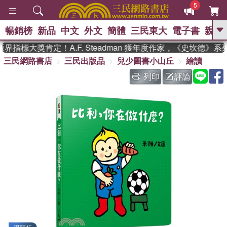
5
暢銷榜
新品
中文
外文
簡體
三民東大
電子書
親子
GO
指標大獎肯定！A.F. Steadman 獲年度作家，《史坎德》系
三民網路書店
三民出版品
兒少圖書小山丘
繪讀
、
熱搜：
東野圭吾
高希均教授回憶錄
、
、
、
The Odyssey
父親節
如果歷
列印
評論
、
、
史是一群喵
暑期推薦
國際布克
、
、
獎 臺灣漫遊錄
方念華
台灣的李
、
、
登輝時代
數學女孩：黎曼猜想
偉大的迷走神經