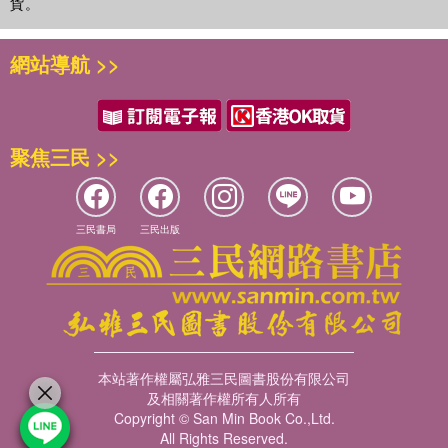
貨。
單、清新、靈活、幽默且直通美感薰陶的面向。我心裡的那些
感受促成了小比利的誕生，我希望小比利的各種模樣可以陪伴
閱讀也是一種遊戲
網站導航 >>
孩子們愉快、豐富的度過幼兒時期；我希望小比利的存在輕輕
文｜劉清彥（童書作家／兒童節目主持人）
柔柔的，自然的像風一樣......
對學齡前的幼兒來說，「遊戲」幾乎就是生活的全部。他們從
遊戲中獲得樂趣、建構知識、培養思考和解決問題的能力，也
聚焦三民 >>
從遊戲中去探索和學習，為將來的生活作演練和預備。因此，
針對這個年齡階段設計的幼幼書，通常也會將遊戲融入在書
中，除了引發小小孩對閱讀的興趣，也讓他們在邊玩邊讀的過
三民書局
三民出版
程中，潛移默化將書本傳遞的訊息內化，成為他們成長的養
分。
書既然是要讓小小孩「玩」，就不能只是單向的跟他們說故
事，而是必須利用各種巧思，讓書可以和小讀者產生互動，使
他們自然而然走進書中，成為書的一部分，甚至藉由他們的閱
讀參與，和創作者共同完成這本書。如此一來，書就不僅僅是
本站著作權屬弘雅三民圖書股份有限公司
書，更是他們生活和遊戲的良伴。
及相關著作權所有人所有
米雅創作的這套《比利FUN學巴士成長套書》，便處處可見各
Copyright © San Min Book Co.,Ltd.
種趣意盎然，並且能夠引發小小孩閱讀興致和深具啟發的遊戲
All Rights Reserved.