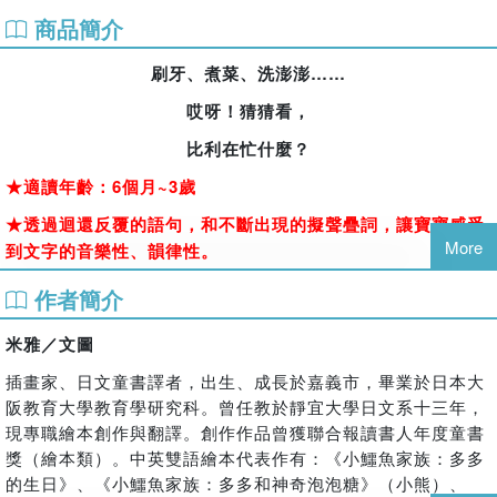
商品簡介
刷牙、煮菜、洗澎澎……
哎呀！猜猜看，
比利在忙什麼？
★適讀年齡：6個月~3歲
★透過迴還反覆的語句，和不斷出現的擬聲疊詞，讓寶寶感受
More
到文字的音樂性、韻律性。
★讓寶寶觀察比利進行各種創造性遊戲，觸動他們自由聯想、
作者簡介
遊戲的能力。
米雅／文圖
插畫家、日文童書譯者，出生、成長於嘉義市，畢業於日本大
【專業推薦】
阪教育大學教育學研究科。曾任教於靜宜大學日文系十三年，
王瑋瑜│民視快樂故事屋主持人
現專職繪本創作與翻譯。創作作品曾獲聯合報讀書人年度童書
獎（繪本類）。中英雙語繪本代表作有：《小鱷魚家族：多多
周育如│清華大學幼兒教育學系副教授
的生日》、《小鱷魚家族：多多和神奇泡泡糖》（小熊）、