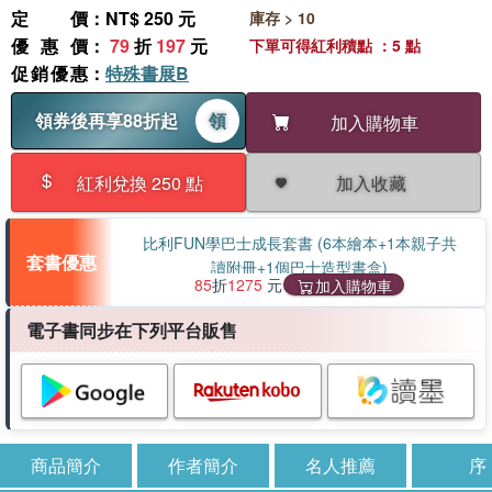
定價
：NT$ 250 元
庫存 > 10
優惠價
：
79
折
197
元
下單可得紅利積點 ：5 點
促銷優惠
：
特殊書展B
領券後再享88折起
領
加入購物車
加入收藏
紅利兌換 250 點
比利FUN學巴士成長套書 (6本繪本+1本親子共
套書優惠
讀附冊+1個巴士造型書盒)
85
折
1275
元
加入購物車
電子書同步在下列平台販售
商品簡介
作者簡介
名人推薦
序