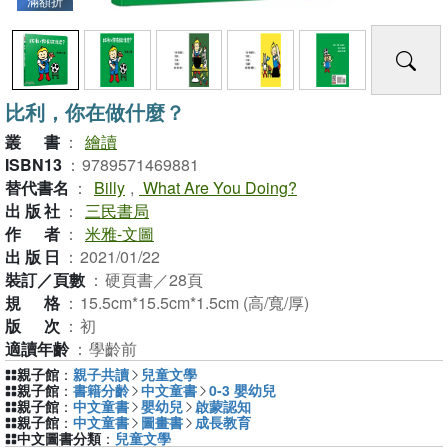
滿額折
比利，你在做什麼？
叢書
：
繪讀
ISBN13
：
9789571469881
替代書名
：
Billy
,
What Are You Doing?
出版社
：
三民書局
作者
：
米雅-文圖
出版日
：
2021/01/22
裝訂／頁數
：
硬頁書／28頁
規格
：
15.5cm*15.5cm*1.5cm (高/寬/厚)
版次
：
初
適讀年齡
：
學齡前
親子館
：
親子共讀
兒童文學
親子館
：
書籍分齡
中文童書
0-3 嬰幼兒
親子館
：
中文童書
嬰幼兒
啟蒙認知
親子館
：
中文童書
圖畫書
成長教育
中文圖書分類
：
兒童文學