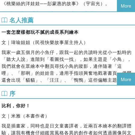
涂妙如│輔仁大學兒童與家庭學系副教授
《桃樂絲的洋娃娃──彭蒙惠的故事》（宇宙光）。
More
湯舒皮│插畫家
更多訊息都在「米雅散步道」FB專頁及部落格：
名人推薦
http://miyahwalker.blogspot.com/
劉清彥│童書作家／兒童節目主持人
壘 摳│插畫家與旅行作家
一套怎麼樣都玩不膩的成長系列繪本
嚴淑女│童書作家與插畫家協會臺灣分會會長
文｜瑋瑜姐姐（民視快樂故事屋主持人）
（按姓氏筆畫排序）
我家一歲五個月的小魚仔，跟我一起的共讀時光從小一點時的
「聽大人說」進階到「看圖找一找」，如果主題是「小鳥」，
我們就會在眾繪本中翻頁尋找小鳥的蹤影，邊伴隨著「這
【本書特色】
哩」、「那咧」的娃娃音，邊用手指頭興奮地戳著書頁，偶爾
More
還會出現「貓貓」、「汪汪」、「鴨鴨」這些偏離主題的小彩
§為寶寶貼心打造最舒服的「閱讀第一步」§
蛋。於是當我看著《比利，你在哪裡?》這本書時就一直忍不
全書採硬頁紙張及上光設計，加上特殊圓角處理，不只堅固耐
序
住發笑的想，我家小魚仔一定又會追著比利的黃色包子頭、紅
玩，不怕寶寶口水侵襲，15.5公分的方正開本，正是最適合寶
色雨鞋、灰色吊帶褲，興奮地叫著「這哩、那咧」了，說不定
寶練習翻書的大小。層層把關寶寶接觸書本的美好「閱讀第一
比利，你好！
一個太興奮還會想要撕扯書頁或是滴些口水下來。但是別擔
步」。
心，比利系列前三本是硬頁紙張及圓角設計的寶寶書，在閱讀
文｜米雅（本書作者）
過程中相當安全又「耐操」喔！而另外兩本寶寶書《比利，你
我是插畫家，同時也是日文童書譯者，近兩百本繪本的翻譯體
在做什麼？》、《比利生病了》，光是看到封面分別用飽和的
§創意垂手可得，隨時隨地「大玩特玩」！§
驗，讓我有機會仔細鑑賞風格各異的創作者如何透過圖像與文