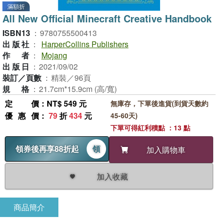
滿額折
All New Official Minecraft Creative Handbook
ISBN13
：
9780755500413
出版社
：
HarperCollins Publishers
作者
：
Mojang
出版日
：
2021/09/02
裝訂／頁數
：
精裝／96頁
規格
：
21.7cm*15.9cm (高/寬)
定價
：NT$ 549 元
無庫存，下單後進貨(到貨天數約
優惠價
：
79
折
434
元
45-60天)
下單可得紅利積點 ：13 點
領券後再享88折起
領
加入購物車
加入收藏
商品簡介