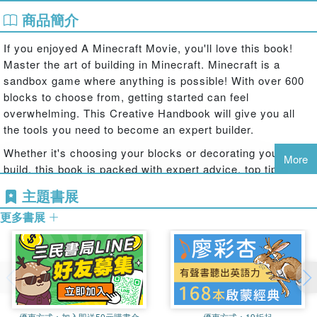
商品簡介
If you enjoyed A Minecraft Movie, you'll love this book!
Master the art of building in Minecraft. Minecraft is a
sandbox game where anything is possible! With over 600
blocks to choose from, getting started can feel
overwhelming. This Creative Handbook will give you all
the tools you need to become an expert builder.
Whether it's choosing your blocks or decorating your
More
build, this book is packed with expert advice, top tips and
advanced tricks to take your construction skills to the next
主題書展
level. Read how to plan builds, create colour palettes, use
更多書展
effective lighting and much more. This book also features
advice from pro build teams and YouTubers, and includes
step-by-step builds to complete in-game.
With so much to explore, there's sure to be something for
‘crafters of every level. Try our indispensable handbooks
for your Minecraft journey:Minecraft Redstone Handbook
優惠方式：
加入即送50元購書金
優惠方式：
19折起