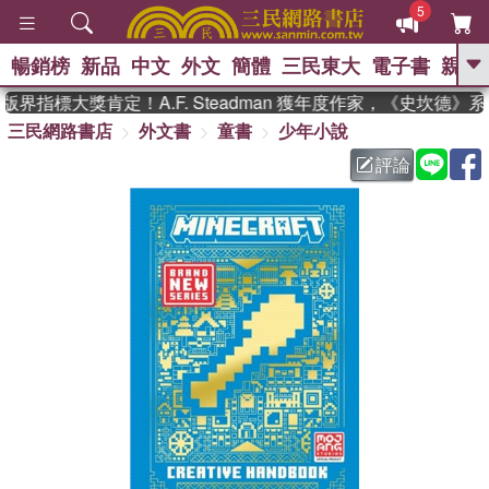
5
暢銷榜
新品
中文
外文
簡體
三民東大
電子書
親子
GO
界指標大獎肯定！A.F. Steadman 獲年度作家，《史坎德》
三民網路書店
外文書
童書
少年小說
、
熱搜：
東野圭吾
高希均教授回憶錄
、
、
、
The Odyssey
父親節
花開錦
評論
、
、
、
繡
暑期推薦
方念華
台灣的
、
李登輝時代
數學女孩：黎曼猜想
、
、
偉大的迷走神經
如果歷史是一
、
群喵
臺灣漫遊錄