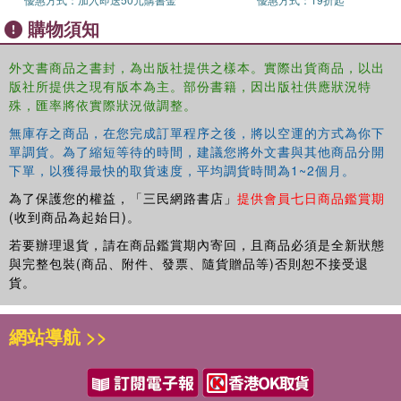
978 0008495992Minecraft Survival Handbook 978
購物須知
0755503452Minecraft Combat Handbook 978
0755500420Minecraft Explorers Handbook
外文書商品之書封，為出版社提供之樣本。實際出貨商品，以出
9780008608507Minecraft Legends Handbook 978
版社所提供之現有版本為主。部份書籍，因出版社供應狀況特
0008595012 Brilliant books full of inspiration:Minecraft Bite
殊，匯率將依實際狀況做調整。
Size Builds: 978 0755500406Minecraft Amazing Bite Size
Builds: 978 0008495954Minecraft Super Bite Size Builds
無庫存之商品，在您完成訂單程序之後，將以空運的方式為你下
978 0008534127Minecraft Epic Inventions 978
單調貨。為了縮短等待的時間，建議您將外文書與其他商品分開
下單，以獲得最快的取貨速度，平均調貨時間為1~2個月。
0008496012Minecraft Epic Bases: 978 1405296472
Perfect Gifts:Minecraft Maps 978 1405294546Minecraft
為了保護您的權益，「三民網路書店」
提供會員七日商品鑑賞期
Blockopedia 978 0755500390 Sticker, humour and
(收到商品為起始日)。
activity:Minecraft Survival Sticker Book 978
若要辦理退貨，請在商品鑑賞期內寄回，且商品必須是全新狀態
1405288552Minecraft Sticker Adventure Treasure Hunt
與完整包裝(商品、附件、發票、隨貨贈品等)否則恕不接受退
978 0755503582Minecraft Sticker Adventure Mobs Attack
貨。
978 0008533953Minecraft Joke Book 978
1405295253Minecraft How to Draw 978
網站導航 >>
0008534028Minecraft Would You Rather 978
0008534028Minecraft Catch the Creeper 978 0755503575