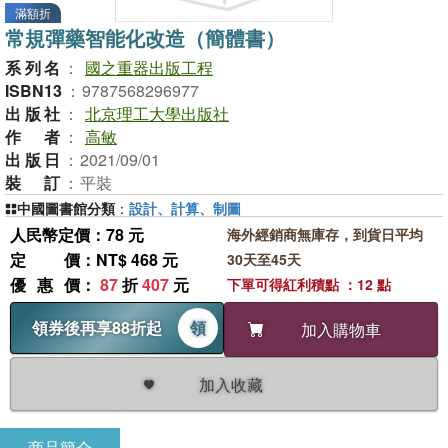
滿額折
常規彈藥智能化改造（簡體書）
系列名
：
國之重器出版工程
ISBN13
：
9787568296977
出版社
：
北京理工大學出版社
作者
：
高敏
出版日
：
2021/09/01
裝訂
：
平裝
中國圖書館分類
：
設計、計算、制圖
人民幣定價：78 元
海外經銷商無庫存，到貨日平均
定價
：NT$ 468 元
30天至45天
優惠價
：
87
折
407
元
下單可得紅利積點 ：12 點
領券後再享88折起
領
加入購物車
加入收藏
商品簡介