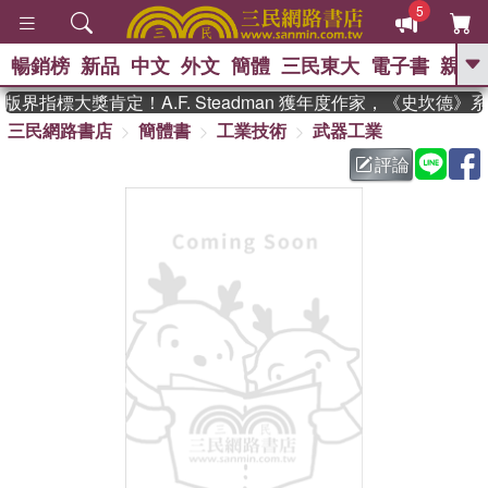
5
暢銷榜
新品
中文
外文
簡體
三民東大
電子書
親子
GO
界指標大獎肯定！A.F. Steadman 獲年度作家，《史坎德》
三民網路書店
簡體書
工業技術
武器工業
、
熱搜：
東野圭吾
高希均教授回憶錄
、
、
、
The Odyssey
父親節
花開錦
評論
、
、
、
繡
暑期推薦
方念華
台灣的
、
李登輝時代
數學女孩：黎曼猜想
、
、
偉大的迷走神經
如果歷史是一
、
群喵
臺灣漫遊錄