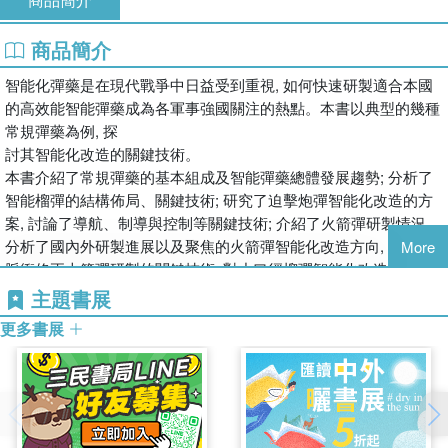
商品簡介
智能化彈藥是在現代戰爭中日益受到重視, 如何快速研製適合本國
的高效能智能彈藥成為各軍事強國關注的熱點。本書以典型的幾種
常規彈藥為例, 探
討其智能化改造的關鍵技術。
本書介紹了常規彈藥的基本組成及智能彈藥總體發展趨勢; 分析了
智能榴彈的結構佈局、關鍵技術; 研究了迫擊炮彈智能化改造的方
案, 討論了導航、制導與控制等關鍵技術; 介紹了火箭彈研製情況,
分析了國內外研製進展以及聚焦的火箭彈智能化改造方向, 討論了
More
脈衝修正火箭彈研製的關鍵技術; 對小口徑榴彈智能化改造方案進
行了探討, 重點探討了定距起爆的關鍵技術。
主題書展
本書可作為彈藥專業、引信專業的技術人員進行科研設計的參考用
更多書展
書, 也可以作為相關專業本科和研究生的教學參考書。