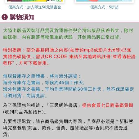
優惠方式：
加入即送50元購書金
優惠方式：
5折起
購物須知
大陸出版品因裝訂品質及貨運條件與台灣出版品落差甚大，除封
面破損、內頁脫落等較嚴重的狀態，其餘商品將正常出貨。
特別提醒：部分書籍附贈之內容(如音頻mp3或影片dvd等)已無
實體光碟提供，需以QR CODE 連結至當地網站註冊“並通過驗證
程序”，方可下載使用。
無現貨庫存之簡體書，將向海外調貨：
海外有庫存之書籍，等候約45個工作天;
海外無庫存之書籍，平均作業時間約60個工作天，然不保證確定
可調到貨，尚請見諒。
為了保護您的權益，「三民網路書店」
提供會員七日商品鑑賞期
(收到商品為起始日)。
若要辦理退貨，請在商品鑑賞期內寄回，且商品必須是全新狀態
與完整包裝(商品、附件、發票、隨貨贈品等)否則恕不接受退
貨。