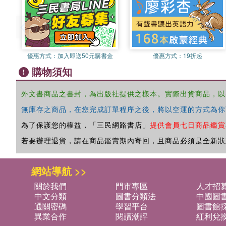
優惠方式：
加入即送50元購書金
優惠方式：
19折起
購物須知
外文書商品之書封，為出版社提供之樣本。實際出貨商品，以
無庫存之商品，在您完成訂單程序之後，將以空運的方式為你
為了保護您的權益，「三民網路書店」
提供會員七日商品鑑賞
若要辦理退貨，請在商品鑑賞期內寄回，且商品必須是全新狀
網站導航 >>
關於我們
門市專區
人才招
中文分類
圖書分類法
中國圖
通關密碼
學習平台
圖書館採
異業合作
閱讀潮評
紅利兌