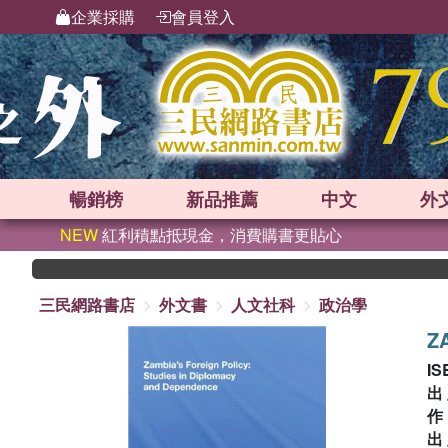
企業採購
會員登入
暢銷榜
新品
推薦
中文
外
NEW
紅利積點抵現金，消費購書更貼心
三民網路書店
外文書
人文社科
政治學
Z
IS
出
出