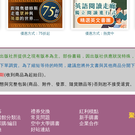
優惠方式：
75折起
優惠方式：
熱賣中
出版社所提供之現有版本為主。部份書籍，因出版社供應狀況特殊
下單調貨。為了縮短等待的時間，建議您將外文書與其他商品分開下
期
(收到商品為起始日)。
態與完整包裝(商品、附件、發票、隨貨贈品等)否則恕不接受退貨。
募
禮券兌換
紅利積點
聚
書館分類法
常見問題
新手購書
購/編目
空中大學購書
企業合作
換
好站連結