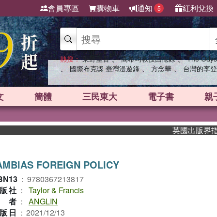
會員專區
購物車
通知
紅利兌換
5
、
、
熱搜：
東野圭吾
高希均教授回憶錄
The Odys
、
、
、
國際布克獎 臺灣漫遊錄
方念華
台灣的李登
文
簡體
三民東大
電子書
親
英國出版界指標大獎
AMBIAS FOREIGN POLICY
BN13
：
9780367213817
版社
：
Taylor & Francis
作者
：
ANGLIN
版日
：
2021/12/13