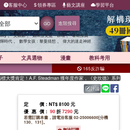
客服中心
領券專區
藝文講座
學習平台
進階搜尋
GO
、
、
、
sey
父親節
如果歷史是一群喵
暑期推薦
、
、
輝時代
數學女孩：黎曼猜想
偉大的迷走神經
子
文具選物
漫畫
教科考用
165反詐騙
肯定！A.F. Steadman 獲年度作家，《史坎德》系列帶你踏
評論
定價
：NT$ 8100 元
優惠價
：
90
折
7290
元
若需訂購本書，請電洽客服 02-25006600[分機
130、131]。
無法訂購