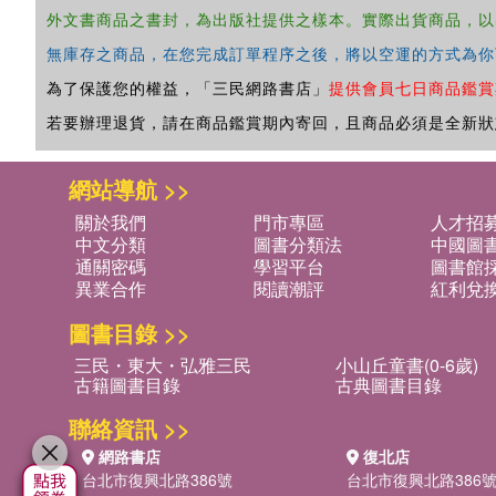
外文書商品之書封，為出版社提供之樣本。實際出貨商品，以
無庫存之商品，在您完成訂單程序之後，將以空運的方式為你
為了保護您的權益，「三民網路書店」
提供會員七日商品鑑賞
若要辦理退貨，請在商品鑑賞期內寄回，且商品必須是全新狀
網站導航 >>
關於我們
門市專區
人才招
中文分類
圖書分類法
中國圖
通關密碼
學習平台
圖書館採
異業合作
閱讀潮評
紅利兌
圖書目錄 >>
三民・東大・弘雅三民
小山丘童書(0-6歲)
古籍圖書目錄
古典圖書目錄
聯絡資訊 >>
網路書店
復北店
台北市復興北路386號
台北市復興北路386