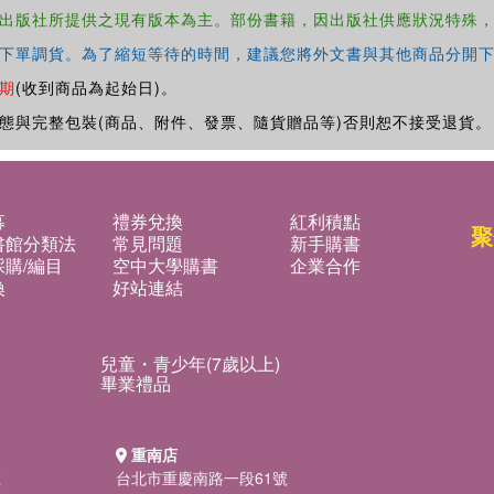
出版社所提供之現有版本為主。部份書籍，因出版社供應狀況特殊
下單調貨。為了縮短等待的時間，建議您將外文書與其他商品分開下
期
(收到商品為起始日)。
態與完整包裝(商品、附件、發票、隨貨贈品等)否則恕不接受退貨。
募
禮券兌換
紅利積點
聚
書館分類法
常見問題
新手購書
購/編目
空中大學購書
企業合作
換
好站連結
兒童・青少年(7歲以上)
畢業禮品
重南店
號
台北市重慶南路一段61號