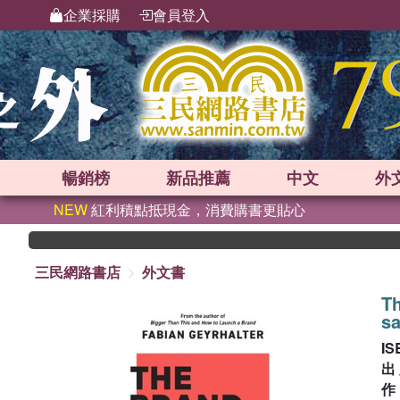
企業採購
會員登入
暢銷榜
新品
推薦
中文
外
NEW
紅利積點抵現金，消費購書更貼心
三民網路書店
外文書
T
sa
IS
出