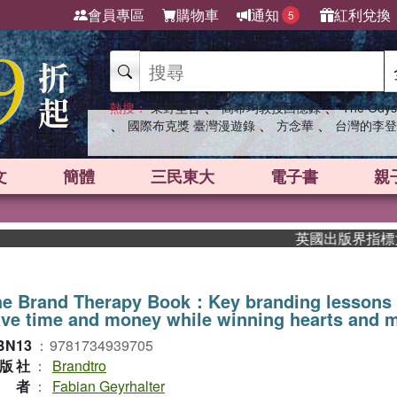
會員專區
購物車
通知
紅利兌換
5
、
、
熱搜：
東野圭吾
高希均教授回憶錄
The Odys
、
、
、
國際布克獎 臺灣漫遊錄
方念華
台灣的李登
文
簡體
三民東大
電子書
親
英國出版界指標大獎肯
he Brand Therapy Book：Key branding lessons 
ve time and money while winning hearts and 
BN13
：
9781734939705
版社
：
Brandtro
作者
：
Fabian Geyrhalter