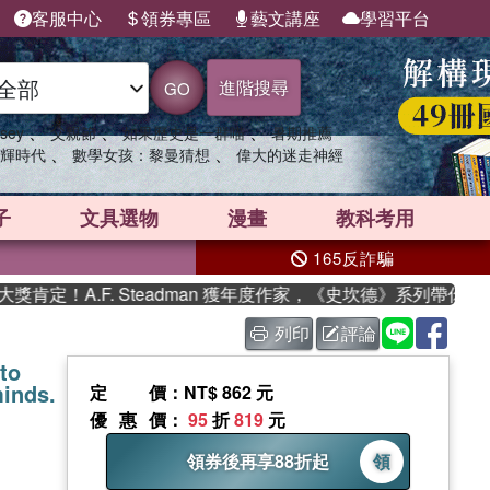
客服中心
領券專區
藝文講座
學習平台
進階搜尋
GO
、
、
、
sey
父親節
如果歷史是一群喵
暑期推薦
、
、
輝時代
數學女孩：黎曼猜想
偉大的迷走神經
子
文具選物
漫畫
教科考用
165反詐騙
定！A.F. Steadman 獲年度作家，《史坎德》系列帶你踏上
列印
評論
to
minds.
定價
：NT$ 862 元
優惠價
：
95
折
819
元
領券後再享88折起
領