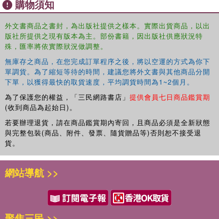
購物須知
of weapon systems.
外文書商品之書封，為出版社提供之樣本。實際出貨商品，以出
This book offers a clear point of entry into the debate over
版社所提供之現有版本為主。部份書籍，因出版社供應狀況特
lethal autonomous weapons for students, researchers,
殊，匯率將依實際狀況做調整。
policy makers and interested general readers.
無庫存之商品，在您完成訂單程序之後，將以空運的方式為你下
單調貨。為了縮短等待的時間，建議您將外文書與其他商品分開
下單，以獲得最快的取貨速度，平均調貨時間為1~2個月。
為了保護您的權益，「三民網路書店」
提供會員七日商品鑑賞期
(收到商品為起始日)。
若要辦理退貨，請在商品鑑賞期內寄回，且商品必須是全新狀態
與完整包裝(商品、附件、發票、隨貨贈品等)否則恕不接受退
貨。
網站導航 >>
聚焦三民 >>