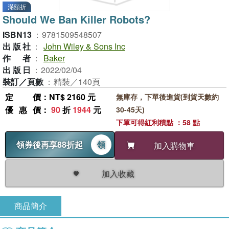
滿額折
Should We Ban Killer Robots?
ISBN13
：
9781509548507
出版社
：
John Wiley & Sons Inc
作者
：
Baker
出版日
：
2022/02/04
裝訂／頁數
：
精裝／140頁
定價
：NT$ 2160 元
無庫存，下單後進貨(到貨天數約
優惠價
：
90
折
1944
元
30-45天)
下單可得紅利積點 ：58 點
領券後再享88折起
領
加入購物車
加入收藏
商品簡介