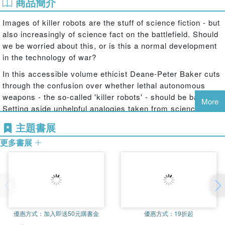
商品簡介
Images of killer robots are the stuff of science fiction - but
also increasingly of science fact on the battlefield. Should
we be worried about this, or is this a normal development
in the technology of war?
In this accessible volume ethicist Deane-Peter Baker cuts
through the confusion over whether lethal autonomous
weapons - the so-called 'killer robots' - should be banned.
More
Setting aside unhelpful analogies taken from science
fiction, Baker instead looks to our understanding of
主題書展
mercenaries (the metaphorical 'dogs of war') and
更多書展
weaponized animals (the literal dogs of war) in order to
better understand the ethical challenges raised by the
employment of lethal autonomous weapons (the robot
dogs of war). These ethical challenges include questions
of trust and reliability, control and accountability, as well
as motives and dignity. Baker argues that while each of
these challenges are significant, they do not - even when
優惠方式：
加入即送50元購書金
優惠方式：
19折起
considered together - justify a ban on this emerging class