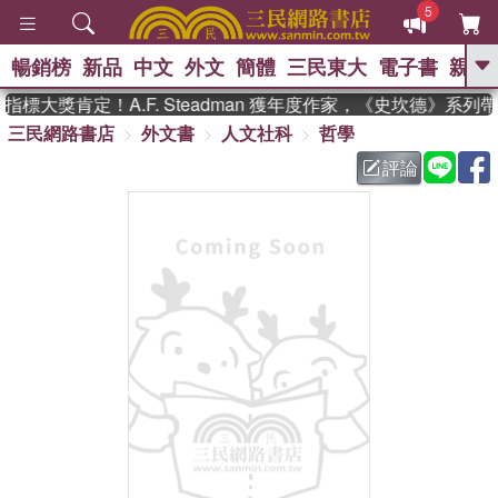
5
暢銷榜
新品
中文
外文
簡體
三民東大
電子書
親子
GO
標大獎肯定！A.F. Steadman 獲年度作家，《史坎德》系列
三民網路書店
外文書
人文社科
哲學
、
熱搜：
東野圭吾
高希均教授回憶錄
、
、
、
The Odyssey
父親節
如果歷
評論
、
、
史是一群喵
暑期推薦
國際布克
、
、
獎 臺灣漫遊錄
方念華
台灣的李
、
、
登輝時代
數學女孩：黎曼猜想
偉大的迷走神經