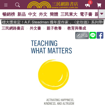
5
暢銷榜
新品
中文
外文
簡體
三民東大
電子書
親子
GO
大獎肯定！A.F. Steadman 獲年度作家，《史坎德》系列帶
三民網路書店
外文書
親子教養
教育與養成
、
熱搜：
東野圭吾
高希均教授回憶錄
、
、
、
The Odyssey
父親節
如果歷
評論
、
、
史是一群喵
暑期推薦
國際布克
、
、
獎 臺灣漫遊錄
方念華
台灣的李
、
、
登輝時代
數學女孩：黎曼猜想
偉大的迷走神經