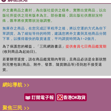
overarching reflection and discussion questions,
外文書商品之書封，為出版社提供之樣本。實際出貨商品，以出
summations of emerging research in positive psychology
版社所提供之現有版本為主。部份書籍，因出版社供應狀況特
and other academic disciplines, assessments, and
殊，匯率將依實際狀況做調整。
teaching strategies. Teaching What Matters will provide
the agency for teenagers to enhance happiness and
無庫存之商品，在您完成訂單程序之後，將以空運的方式為你下
單調貨。為了縮短等待的時間，建議您將外文書與其他商品分開
kindness in their lives and in the lives of others.
下單，以獲得最快的取貨速度，平均調貨時間為1~2個月。
為了保護您的權益，「三民網路書店」
提供會員七日商品鑑賞期
(收到商品為起始日)。
若要辦理退貨，請在商品鑑賞期內寄回，且商品必須是全新狀態
與完整包裝(商品、附件、發票、隨貨贈品等)否則恕不接受退
貨。
網站導航 >>
聚焦三民 >>