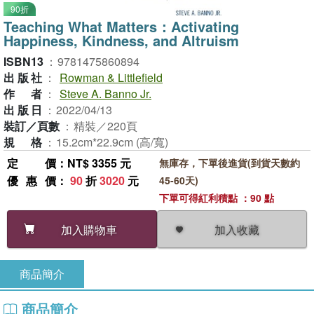
90折
Teaching What Matters：Activating
Happiness, Kindness, and Altruism
ISBN13
：
9781475860894
出版社
：
Rowman & Littlefield
作者
：
Steve A. Banno Jr.
出版日
：
2022/04/13
裝訂／頁數
：
精裝／220頁
規格
：
15.2cm*22.9cm (高/寬)
定價
：NT$ 3355 元
無庫存，下單後進貨(到貨天數約
優惠價
：
90
折
3020
元
45-60天)
下單可得紅利積點 ：90 點
加入收藏
加入購物車
商品簡介
商品簡介