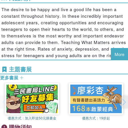
The desire to be happy and live a good life has been a
constant throughout history. In these incredibly important
adolescent years, creating opportunities and encouraging
teenagers to open their hearts to the world, to others, and
to themselves is the most worthy and important endeavor
adults can provide to them. Teaching What Matters arrives
at the right time. Rates of anxiety, depression, and chronic
More
stress for teenagers and young adults are on the rise.
Social-emotional learning along with ‘teaching to the whole
主題書展
child' has seen increased interest from parents,
educators, principals, businesses, the general public and
更多書展
even government agencies. Teaching What Matters is
written by a life-long teacher for any practitioner interested
in fostering social and emotional skills into an existing
curriculum or classroom. This book distills Banno's
transformative and widely-popular high school course into
a guidebook that empowers teenagers to explore the
優惠方式：
加入即送50元購書金
優惠方式：
19折起
science of happiness and altruism. Teaching What Matters
購物須知
is infused with practical lessons, learning objectives,