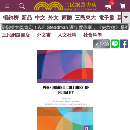
5
暢銷榜
新品
中文
外文
簡體
三民東大
電子書
親子
GO
指標大獎肯定！A.F. Steadman 獲年度作家，《史坎德》系
三民網路書店
外文書
人文社科
社會科學
、
熱搜：
東野圭吾
高希均教授回憶錄
、
、
、
The Odyssey
父親節
如果歷
評論
、
、
史是一群喵
暑期推薦
國際布克
、
、
獎 臺灣漫遊錄
方念華
台灣的李
、
、
登輝時代
數學女孩：黎曼猜想
偉大的迷走神經