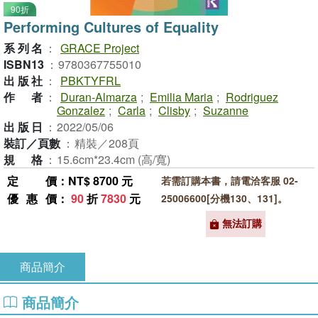
90折
Performing Cultures of Equality
系列名
：
GRACE Project
ISBN13
：
9780367755010
出版社
：
PBKTYFRL
作者
：
Duran-Almarza
;
Emilia Maria
;
Rodriguez
Gonzalez
;
Carla
;
Clisby
;
Suzanne
出版日
：
2022/05/06
裝訂／頁數
：
精裝／208頁
規格
：
15.6cm*23.4cm (高/寬)
定價
：NT$ 8700 元
若需訂購本書，請電洽客服 02-
優惠價
：
90
折
7830
元
25006600[分機130、131]。
無法訂購
商品簡介
商品簡介