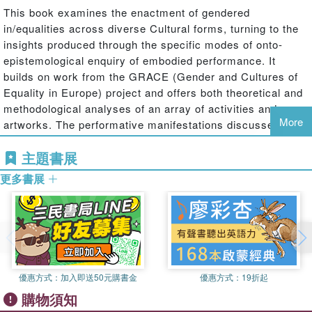
This book examines the enactment of gendered
in/equalities across diverse Cultural forms, turning to the
insights produced through the specific modes of onto-
epistemological enquiry of embodied performance. It
builds on work from the GRACE (Gender and Cultures of
Equality in Europe) project and offers both theoretical and
methodological analyses of an array of activities and
More
artworks. The performative manifestations discussed
include theatre, installations, social movements, mega-
主題書展
events, documentaries, and literary texts from multiple
geopolitical locales. Engaging with the key concepts of
re-
更多書展
enactment
and
relationality
, the contributions explore the
ways in which in/equalities are relationally re-produced in
and through individual and collective bodies. This multi-
and trans-disciplinary collection of essays creates fruitful
dialogues within and beyond Performance Studies, sitting
at the crossroads of ethnography, event studies, social
優惠方式：
加入即送50元購書金
優惠方式：
19折起
movements, visual studies, critical discourse analysis,
購物須知
and contemporary approaches to textualities emerging