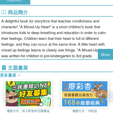
商品簡介
A delightful book for storytime that teaches mindfulness and
character! "A Mixed-Up Heart" is a short children's book that
introduces kids to deep breathing and relaxation in order to calm
their feelings. Children learn that their heart is full of different
feelings, and they can occur at the same time. A little heart with
mixed up feelings learns to clearly see things. "A Mixed-Up Heart"
More
was written for children in pre-kindergarten to 3rd grade.
主題書展
更多書展
優惠方式：
加入即送50元購書金
優惠方式：
19折起