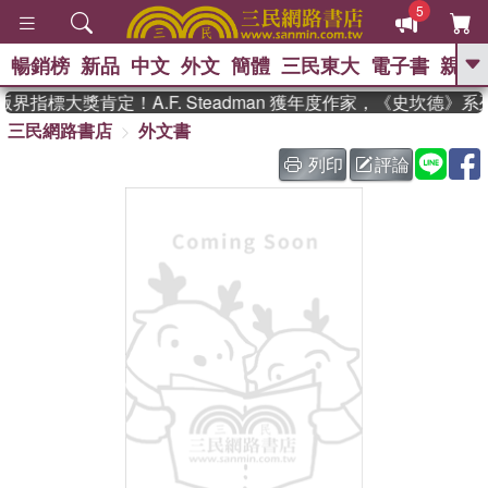
5
暢銷榜
新品
中文
外文
簡體
三民東大
電子書
親子
GO
界指標大獎肯定！A.F. Steadman 獲年度作家，《史坎德》
三民網路書店
外文書
、
熱搜：
東野圭吾
高希均教授回憶錄
、
、
、
The Odyssey
父親節
如果歷
列印
評論
、
、
史是一群喵
暑期推薦
國際布克
、
、
獎 臺灣漫遊錄
方念華
台灣的李
、
、
登輝時代
數學女孩：黎曼猜想
偉大的迷走神經