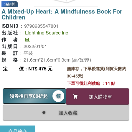
滿額折
A Mixed-Up Heart: A Mindfulness Book For
Children
ISBN13
：
9798985547801
出版社
：
Lightning Source Inc
作者
：
M.
出版日
：
2022/01/01
裝訂
：
平裝
規格
：
21.6cm*21.6cm*0.3cm (高/寬/厚)
定價
：NT$ 475 元
無庫存，下單後進貨(到貨天數約
30-45天)
下單可得紅利積點 ：14 點
領券後再享88折起
領
加入購物車
加入收藏
商品簡介