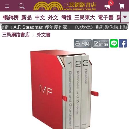
5
暢銷榜
新品
中文
外文
簡體
三民東大
電子書
親子
GO
！A.F. Steadman 獲年度作家，《史坎德》系列帶你踏上熱
三民網路書店
外文書
、
熱搜：
東野圭吾
高希均教授回憶錄
、
、
、
The Odyssey
父親節
如果歷
列印
評論
、
、
史是一群喵
暑期推薦
國際布克
、
、
獎 臺灣漫遊錄
方念華
台灣的李
、
、
登輝時代
數學女孩：黎曼猜想
偉大的迷走神經