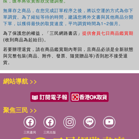
殊，匯率將依實際狀況做調整。
weiterzuentwickeln, neue Pizzen zu erfinden und grandiose
Kreationen zu schaffen. Es gab noch nie eine bessere Zeit, um
無庫存之商品，在您完成訂單程序之後，將以空運的方式為你下
Pizza zu backen!
單調貨。為了縮短等待的時間，建議您將外文書與其他商品分開
下單，以獲得最快的取貨速度，平均調貨時間為1~2個月。
為了保護您的權益，「三民網路書店」
提供會員七日商品鑑賞期
(收到商品為起始日)。
若要辦理退貨，請在商品鑑賞期內寄回，且商品必須是全新狀態
與完整包裝(商品、附件、發票、隨貨贈品等)否則恕不接受退
貨。
網站導航 >>
聚焦三民 >>
三民書局
三民出版