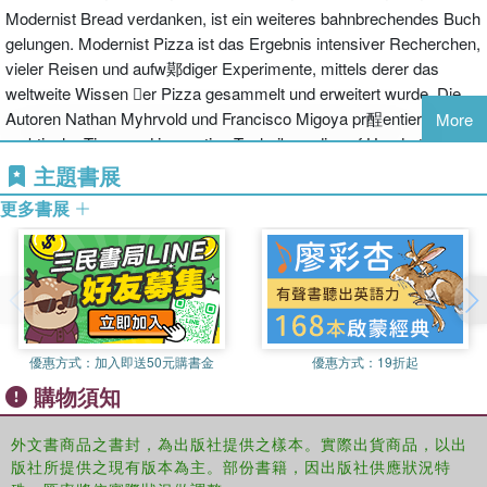
Modernist Bread verdanken, ist ein weiteres bahnbrechendes Buch
gelungen. Modernist Pizza ist das Ergebnis intensiver Recherchen,
vieler Reisen und aufw鄚diger Experimente, mittels derer das
weltweite Wissen er Pizza gesammelt und erweitert wurde. Die
Autoren Nathan Myhrvold und Francisco Migoya pr酲entieren
More
praktische Tipps und innovative Techniken, die auf Hunderten von
Tests und Experimenten basieren. Mit 1708 Seiten, in drei B鄚den
主題書展
plus Rezepthandbuch, ist Modernist Pizza weit mehr als ein
更多書展
Kochbuch, sondern ein unverzichtbares Hilfsmittel f alle, die nicht
nur gerne Pizza essen, sondern sich auch f den
wissenschaftlichen und kulturellen Background dieses Gerichts
interessieren. Jedes der opulent bebilderten Kapitel befasst sich mit
einem anderen, von der Entstehung der Pizza und ihrem
Siegeszug rund um die Welt bis hin zu Teig, Sauce, K酲e, Belag,
優惠方式：
加入即送50元購書金
優惠方式：
19折起
Ausrtung und vielem mehr. Modernist Pizza wird in einem roten
購物須知
Edelstahlschuber ausgeliefert und enth鄟t er 1000 traditionelle und
avantgardistische Pizzarezepte aus der ganzen Welt, die f Profi-
und Hobby-Pizzaioli gleicherma en geeignet sind. Modernist Pizza
外文書商品之書封，為出版社提供之樣本。實際出貨商品，以出
版社所提供之現有版本為主。部份書籍，因出版社供應狀況特
gibt Ihnen unz鄣lige Anregungen, um Ihr Handwerk