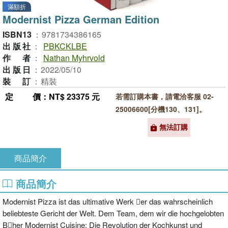
滿額折
Modernist Pizza German Edition
ISBN13
：
9781734386165
出版社
：
PBKCKLBE
作者
：
Nathan Myhrvold
出版日
：
2022/05/10
裝訂
：
精裝
定價
：NT$ 23375 元
若需訂購本書，請電洽客服 02-
25006600[分機130、131]。
無法訂購
商品簡介
商品簡介
Modernist Pizza ist das ultimative Werk er das wahrscheinlich
beliebteste Gericht der Welt. Dem Team, dem wir die hochgelobten
Bher Modernist Cuisine: Die Revolution der Kochkunst und