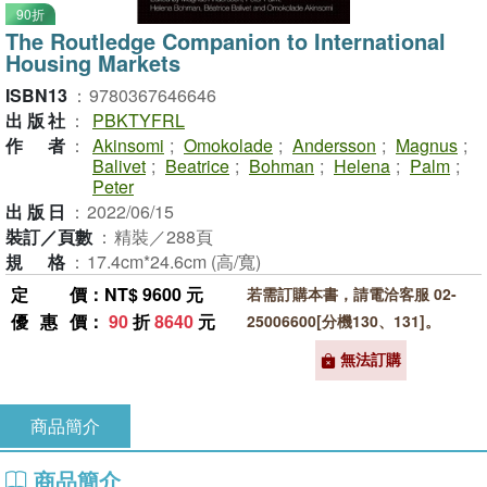
90折
The Routledge Companion to International
Housing Markets
ISBN13
：
9780367646646
出版社
：
PBKTYFRL
作者
：
Akinsomi
;
Omokolade
;
Andersson
;
Magnus
;
Balivet
;
Beatrice
;
Bohman
;
Helena
;
Palm
;
Peter
出版日
：
2022/06/15
裝訂／頁數
：
精裝／288頁
規格
：
17.4cm*24.6cm (高/寬)
定價
：NT$ 9600 元
若需訂購本書，請電洽客服 02-
優惠價
：
90
折
8640
元
25006600[分機130、131]。
無法訂購
商品簡介
商品簡介