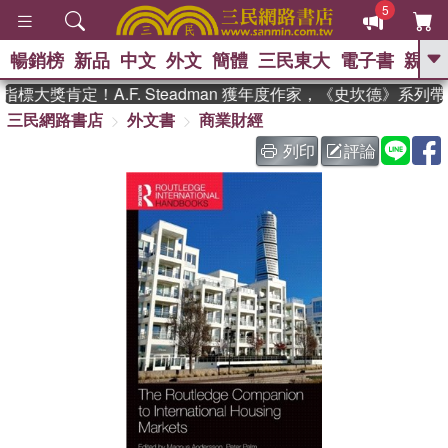
5
暢銷榜
新品
中文
外文
簡體
三民東大
電子書
親子
GO
標大獎肯定！A.F. Steadman 獲年度作家，《史坎德》系列
三民網路書店
外文書
商業財經
、
熱搜：
東野圭吾
高希均教授回憶錄
、
、
、
The Odyssey
父親節
如果歷
列印
評論
、
、
史是一群喵
暑期推薦
國際布克
、
、
獎 臺灣漫遊錄
方念華
台灣的李
、
、
登輝時代
數學女孩：黎曼猜想
偉大的迷走神經