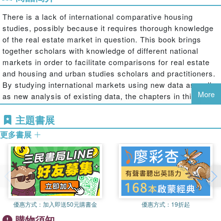
There is a lack of international comparative housing
studies, possibly because it requires thorough knowledge
of the real estate market in question. This book brings
together scholars with knowledge of different national
markets in order to facilitate comparisons for real estate
and housing and urban studies scholars and practitioners.
By studying international markets using new data as well
More
as new analysis of existing data, the chapters in this book
present insights into the institutional constraints on
主題書展
national housing markets. Specifically, the contributors
seek to examine the role of institutional factors and their
更多書展
influence on transaction costs in these markets. Exhibiting
a diverse range of geographical, legal, and economic
perspectives, the countries are grouped together based on
legal institutional similarities, and each group includes an
introduction and a conclusion highlighting similarities and
differences from the institutional perspective.
優惠方式：
加入即送50元購書金
優惠方式：
19折起
購物須知
The book is divided into 3 parts: