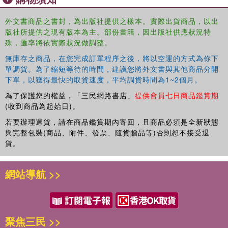
Part I sets the theoretical context and the reasons for
外文書商品之書封，為出版社提供之樣本。實際出貨商品，以出
writing a book focusing on national housing markets.
版社所提供之現有版本為主。部份書籍，因出版社供應狀況特
殊，匯率將依實際狀況做調整。
Part II presents national markets from the perspective of
無庫存之商品，在您完成訂單程序之後，將以空運的方式為你下
the transaction process and covers Europe, North and
單調貨。為了縮短等待的時間，建議您將外文書與其他商品分開
South America, East Asia, the Pacific, and Africa.
下單，以獲得最快的取貨速度，平均調貨時間為1~2個月。
為了保護您的權益，「三民網路書店」
提供會員七日商品鑑賞期
Part III contains conclusions with a critical discussion on
(收到商品為起始日)。
how to compare national housing markets and a reflection
若要辦理退貨，請在商品鑑賞期內寄回，且商品必須是全新狀態
on future directions of housing markets in an increasingly
與完整包裝(商品、附件、發票、隨貨贈品等)否則恕不接受退
competitive international environment.
貨。
The Routledge Companion to International Housing
Markets
is essential reading for academics and
網站導航 >>
professionals in housing studies, real estate, economics,
and urban studies.
聚焦三民 >>