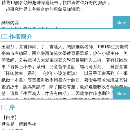
精選10個各領域趣味專題報告，快跟著君偉好奇的腳步，
一起研究世界上各種奇妙的現象及知識吧！
詳細內容
More
日本的紅包居然是「白色」的？
作者簡介
有人特地讓食物長蟲、發黴，並把這些古怪食物視為珍饈，
晒乾的蚊子卵、麋鹿的鼻子、蜜蜂餅乾真的可以吃進肚子裡？
王淑芬，童書作家、手工書達人、閱讀推廣名師。1961年生於臺灣
知名作品《小兔彼得》作家波特女士居然是植物學家？
臺南市左鎮區，國立臺灣師範大學教育系畢業，曾任小學主任、美
飛來飛去的昆蟲、停不下來的動物該怎麼測量體重呢？
勞教師、公共電視與大愛電視臺文學節目顧問與主持。著有校園故
網路流傳某國外圖書館半夜挑燈夜戰的學生是真的嗎？
事「君偉上小學」系列、兒童哲學童話「貓巧可系列」、科普童書
將起司片裝訂起來就是一本「起士書」，還可以被圖書館納入收
「怪咖教室」系列、《少年小說怎麼讀》，以及手工書系列《一張
藏？
紙做一本書》等童書與教學用書六十餘冊。喜愛各種冷知識及其背
後的故事，認為閱讀時，除了開卷有趣，最好還能吸收各種怪奇智
看著這些奇怪的現象，你是不是也曾經好奇、懷疑過？
慧，這樣「生而為人，才沒有白活」。因此創作時也期許自己能寫
More
世界無奇不有，看似奇怪的事情都值得一步步探索，
出既有趣、又能刺激思考的好故事─貓巧可搖尾巴說這樣才對。
君偉和同學們這次要從自己有興趣的主題出發，
序
臉書粉專：王淑芬童書手工書，
無論是沒有意義的書、古怪的食物、有趣的騙局、意想不到的怪
https://www.facebook.com/sfchoco/
書，
【自序】
挖掘文化、歷史、科學、飲食、都市傳說等各領域中，
世界是一所雜學校
那些看似有趣又有點奇怪的知識領域，