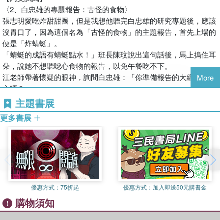
把抓
有時，我也會對這些妙人妙事東想西想，讓原本單純的收集，變成
〈2、白忠雄的專題報告：古怪的食物〉
●特色3 幽默風趣爆笑的情節故事，讓人身歷其境，忍不住一直看
有意義的人生思索。我的思考通常有兩種路徑，有時，採取理性邏
張志明愛吃炸甜甜圈，但是我想他聽完白忠雄的研究專題後，應該
下去
輯分析，以便增加自己條理分明的深究能力；有時，以天馬行空的
沒胃口了，因為這個名為「古怪的食物」的主題報告，首先上場的
●特色4 每篇附有知識補充，邊讀故事，增加學識
想像力，胡亂猜想答案，也能添加自己的創意功力。
便是「炸蜻蜓」。
●特色5 特別收錄作者王淑芬的「作家也斜槓」專題報告
本書內容便是我多年收集的古怪見聞，以趣味方式整理而成。除了
「蜻蜓的成語有蜻蜓點水！」班長陳玟說出這句話後，馬上摀住耳
分
朵，說她不想聽噁心食物的報告，以免午餐吃不下。
◎本系列共9冊
享各類妙事，重點也希望引發讀者更多討論與深度思考。本書能延
江老師帶著懷疑的眼神，詢問白忠雄：「你準備報告的大綱會很噁
More
1.《一年級鮮事多》
伸的
心嗎？」
2.《二年級問題多》
思考點頗多，比如：
「不會不會。蜻蜓好可愛，怎麼會噁心？」白忠雄才說完，陳玟又
主題書展
3.《三年級花樣多》
● 科技業者拜「乖乖」，是迷信嗎？ 還是有些時候，可以接受「不
大吼一句：「牛頭不對馬嘴，答非所問。」
更多書展
4.《四年級煩惱多》
危害
白忠雄笑咪咪的說：「正好我的報告裡也有馬喔。」
5.《五年級意見多》
本書內容便是我多年收集的古怪見聞，以趣味方式整理而成。除了
無論如何，老師還是請白忠雄上臺，根據他收集的資料，報告「古
6.《六年級怪事多》
分享各類妙事，重點也希望引發讀者更多討論與深度思考。本書能
怪的食物」研究大綱。
7.《君偉的節日報告》
延伸的思考點頗多，比如：
只見白忠雄站上講臺，先舔了舔嘴脣，報告他的今日美食：「我早
8. 《君偉的誤會報告》
● 科技業者拜「乖乖」，是迷信嗎？ 還是有些時候，可以接受「不
上吃了壽司與飯糰，還有巧克力牛奶，味道很搭，不會古怪。」接
9. 《君偉的怪奇報告》
危害安全」的迷信？ 理由為何？
著又依照慣例，發揮他的宣傳精神，為自己家的商店做廣告：「這
● 一個人該一輩子專注培養某項專長，還是可以多方發展？
優惠方式：
75折起
優惠方式：
加入即送50元購書金
個月我家賣的巧克力牛奶買二送一，請告訴親朋好友快來買；我還
◎本書關鍵字：怪奇、專題研究、知識探索、君偉上小學、校園故
● 讀沒有特別教育意義的書，意義何在？ 作家只是在惡搞、捉弄讀
購物須知
會加送一包調味醬。」
事、生活故事
者嗎？
說完，他打開邊角黏了一顆飯粒的紙，大聲讀出他的報告。
◎有注音，適合7歲以上閱讀