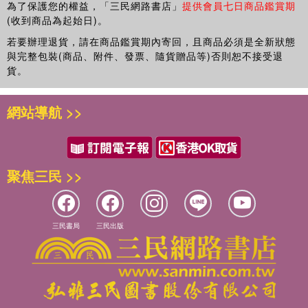
● 人類世界為什麼有一堆規矩，喜歡禁止這個、禁止那個？ 那些禁
為了保護您的權益，「三民網路書店」
提供會員七日商品鑑賞期
◎教育議題分類：生涯發展、環境、資訊
止，真的合理嗎？ 訂立這些規條的人，若自己哪天也被禁止，心
(收到商品為起始日)。
四年七班專題研究 研究人：白忠雄
◎學習領域分類：語文、社會、自然、綜合活動、生活科技
裡安全」的迷信？ 理由為何？
研究主題：古怪的食物
若要辦理退貨，請在商品鑑賞期內寄回，且商品必須是全新狀態
◎幼兒學習指標：語文領域、認知領域、社會領域
● 一個人該一輩子專注培養某項專長，還是可以多方發展？
研究目的：只要跟食物有關的我都有興趣，所以想知道以後出國要
與完整包裝(商品、附件、發票、隨貨贈品等)否則恕不接受退
● 讀沒有特別教育意義的書，意義何在？ 作家只是在惡搞、捉弄讀
吃什麼。
貨。
者嗎？
研究方式：看書、上網搜尋以及問我爸爸，他有多年銷售美食的經
● 人類世界為什麼有一堆規矩，喜歡禁止這個、禁止那個？ 那些禁
驗。
網站導航 >>
止，真的合理嗎？ 訂立這些規條的人，若自己哪天也被禁止，心
一、看書：圖書館的小花阿姨推薦一本背包客旅遊的書，書中說有
裡做何感想？
些國家把老鼠酒、羊頭、螞蟻和天竺鼠當作美食享用。螞蟻我可
● 你是個容易上當的人嗎？容易上當的人，是單純善良，還是思考
以，但是老鼠酒要消毒，而且要年滿十八歲才能喝酒。
不周密？怎樣才不會輕易受騙？
不過我家有賣料理米酒、梅子酒，請告訴媽媽來買。
聚焦三民 >>
當然，我更期待讀者在紙頁間，點燃自己打造的火光，想出更多問
二、上網搜尋：我輸入「古怪食物」，結果找到許多資料，大約可
題，照見更多耀眼的想像力與獨特觀察。
分成幾類。
書中每篇故事都以一份專題研究呈現，為了讓故事增添趣味與生
1.油炸類：有炸蜻蜓、炸響尾蛇、炸海星、炸狼蛛，炸蝗蟲、炸蠍
動，我並沒有按照正規的研究論文書寫格式書寫。如果你也想寫一
子、炸蟬串、炸蛹等；顯示油炸的食物在很多國家都很受歡迎。我
三民書局
三民出版
篇自己的專題報告，基本的內容大概可分以下幾點：
家有賣油炸專用的裹粉，種類齊全。
一、研究主題：訂一個精確的題目，好讓其他人一看便知道你的研
2.長菌或發霉類：比如玉米被玉米黑穗菌感染，長出一朵朵像菇類
究內容為何。
的東西，在墨西哥還被稱為「墨西哥松露」，很貴呢。有些起司刻
二、研究目的：可以先寫引發此次研究的動機，再擬訂目的。初期
意製造環境，讓無害黴菌感染，以便有獨特味道，例如斯蒂爾頓藍
研究，目的不要太複雜巨大，聚焦一個方向，進行比較深入的探
紋起司。我在高級的超市有看過發霉起司，很貴。我家賣的玉米沒