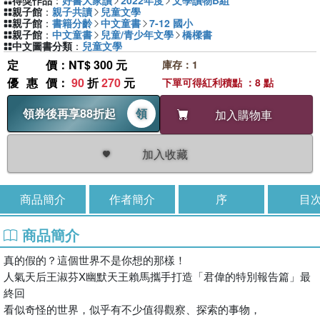
得獎作品
：
好書大家讀
2022年度
文學讀物B組
親子館
：
親子共讀
兒童文學
親子館
：
書籍分齡
中文童書
7-12 國小
親子館
：
中文童書
兒童/青少年文學
橋樑書
中文圖書分類
：
兒童文學
定價
：NT$ 300 元
庫存：1
優惠價
：
90
折
270
元
下單可得紅利積點 ：8 點
領券後再享88折起
領
加入購物車
加入收藏
商品簡介
作者簡介
序
目
商品簡介
真的假的？這個世界不是你想的那樣！
人氣天后王淑芬X幽默天王賴馬攜手打造「君偉的特別報告篇」最
終回
看似奇怪的世界，似乎有不少值得觀察、探索的事物，