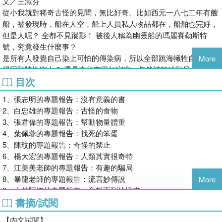
文／王淑芬
透過一步步蒐集資料，以及五花八門的研究方法， 知識探索與專
從小我就對稀奇古怪的見聞，無比好奇。比如西元一八七二年有艘
題報告一點都不難喔！
船，被發現時，船在人空，船上人員私人物品都在，船舶也完好，
但是人呢？ 全都不見蹤影！ 被後人稱為幽靈船的瑪麗賽勒斯特
◎得獎記錄
號，究竟發生什麼事？
君偉上小學系列曾榮獲
是所有人發覺自己染上可怕的傳染病，所以全部跳海犧牲自己，免
More
★天下雜誌教育基金會「2021希望閱讀百本好書」
得回到陸地害人？ 還是真的有平行宇宙，忽然被轉移到另一個世
★2021 OPEN BOOK年度選書
目次
界？ 或是他們只是遇到海盜船，被當奴隸擄走？
★第40屆金鼎獎
我喜歡收集這類有意思卻不一定有解答的世界祕聞。再舉一例，我
1、張志明的專題報告：沒有意義的書
★教育部性別平等教育優良讀物
的電腦中收集不少《愛麗絲漫遊奇境》的插畫；許多畫家都畫過這
2、白忠雄的專題報告：古怪的食物
★文建會台灣兒童文學一百選
本書，我只針對「掉進兔子洞」這一幕的插畫來收集。結果發現有
3、張君偉的專題報告：幫動物量體重
★好書大家讀年度最佳讀物獎
趣的事：有些畫家把愛麗絲掉進洞的姿勢，畫成頭在上腳在下，直
4、葉佩蓉的專題報告：找死的笨蛋
★新聞局中小學優良課外讀物
直掉落；有些則頭在下腳在上。你們猜，哪一類比較多？ 若是你
5、陳玟的專題報告：奇怪的禁止
★中時開卷、聯合報讀書人推薦好書
來畫，愛麗絲以哪種動作掉下去比較合理？
6、楊大宏的專題報告：人類其實很奇特
★橫掃三大通路排行榜，榮登博客來、誠品、金石堂年度暢銷書
機器人可以寫出完整文章，若去參加作文比賽，會贏過人類嗎？
7、江美美老師的專題報告：有趣的騙局
已經知道有些麥田圈是人類的惡作劇，可是其他的麥田圈，也全都
8、暴龍老師的專題報告：流言妙傳說
More
◎本書5大特色
是人為的？ 或是真的有外星生物來地球打卡的傑作？
9、小花阿姨的專題報告：意想不到的怪書
●特色1 人氣天后王淑芬X幽默天王賴馬聯手合作，探索世上新奇事
世界是一所五花八門的雜學校，收集這些珍聞妙事，為我的尋常生
書摘/試閱
10、王淑芬的專題報告：作家也斜槓
物
活添加無比樂趣。我電腦中也存有許多「貓咪鑽到各種盒子」的可
作者後記
●特色2 自然、環境、歷史、文化、數學、哲學探索，跨域素養一
愛圖片，看著就覺得人生好歡樂。
【內文試閱】