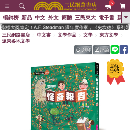
5
暢銷榜
新品
中文
外文
簡體
三民東大
電子書
親子
GO
標大獎肯定！A.F. Steadman 獲年度作家，《史坎德》系列
三民網路書店
中文書
文學作品
文學
東方文學
、
、
熱搜：
東野圭吾
The Odyssey
遠東各地文學
、
、
父親節
如果歷史是一群喵
暑期
、
、
推薦
國際布克獎 臺灣漫遊錄
方
列印
評論
、
、
念華
台灣的李登輝時代
數學女
、
孩：黎曼猜想
偉大的迷走神經