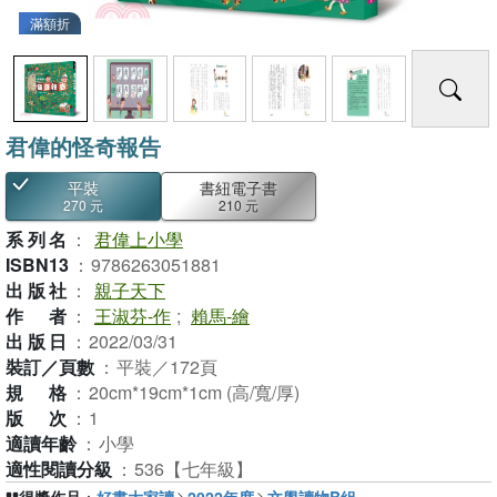
滿額折
君偉的怪奇報告
平裝
書紐電子書
270 元
210 元
系列名
：
君偉上小學
ISBN13
：
9786263051881
出版社
：
親子天下
作者
：
王淑芬-作
;
賴馬-繪
出版日
：
2022/03/31
裝訂／頁數
：
平裝／172頁
規格
：
20cm*19cm*1cm (高/寬/厚)
版次
：
1
適讀年齡
：
小學
適性閱讀分級
：
536【七年級】