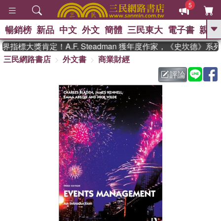
5
暢銷榜
新品
中文
外文
簡體
三民東大
電子書
親子
GO
指標大獎肯定！A.F. Steadman 獲年度作家，《史坎德》系
三民網路書店
外文書
商業財經
、
熱搜：
東野圭吾
高希均教授回憶錄
、
、
、
The Odyssey
父親節
如果歷
評論
、
、
史是一群喵
暑期推薦
國際布克
、
、
獎 臺灣漫遊錄
方念華
台灣的李
、
、
登輝時代
數學女孩：黎曼猜想
偉大的迷走神經