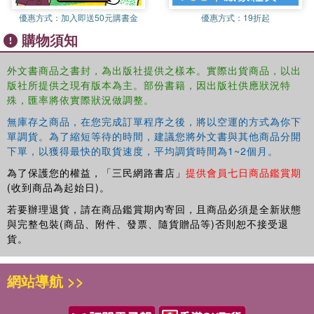
virtual/augmented reality, holograms in music events, software for
event planning and projection mapping.
優惠方式：
加入即送50元購書金
優惠方式：
19折起
購物須知
New content on eSports, the sustainability sector, employability
skills, policy changes, diversity and inclusion, ethics and
外文書商品之書封，為出版社提供之樣本。實際出貨商品，以出
responsibility in events, and contemporary event safety and
版社所提供之現有版本為主。部份書籍，因出版社供應狀況特
security issues including the threat of terrorism.
殊，匯率將依實際狀況做調整。
無庫存之商品，在您完成訂單程序之後，將以空運的方式為你下
New and updated case studies that cover a wider range of regions.
單調貨。為了縮短等待的時間，建議您將外文書與其他商品分開
下單，以獲得最快的取貨速度，平均調貨時間為1~2個月。
A fully updated and extended companion website that includes web
and video links, quizzes and a case study archive for students, as
為了保護您的權益，「三民網路書店」
提供會員七日商品鑑賞期
(收到商品為起始日)。
well as PowerPoint slides for instructors and a brand-new instructor
manual full of teaching strategy ideas.
若要辦理退貨，請在商品鑑賞期內寄回，且商品必須是全新狀態
與完整包裝(商品、附件、發票、隨貨贈品等)否則恕不接受退
Every topic is brought to life through vivid case studies,
貨。
personal biographies and examples of best practice from
the real world of events management. Written by a team of
網站導航 >>
authors with many years’ experience of working in the
events industry,
Events Management: An Introduction
is