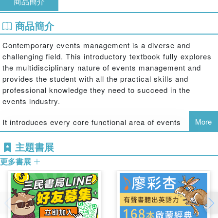
商品簡介
商品簡介
Contemporary events management is a diverse and
challenging field. This introductory textbook fully explores
the multidisciplinary nature of events management and
provides the student with all the practical skills and
professional knowledge they need to succeed in the
events industry.
More
It introduces every core functional area of events
management, such as marketing, finance, project
management, strategy, operations, event design and
主題書展
human resources, in a vast array of different event
更多書展
settings from sport to political events. This new edition
has been updated to include:
New and updated content on technological developments in events
such as virtual/hybrid events, artificial intelligence,