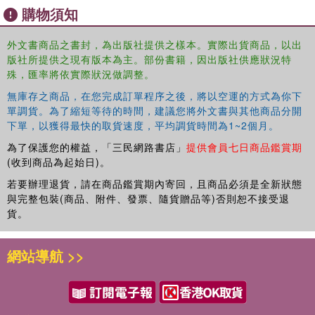
arguing there is a viable alternative to industrial agriculture
購物須知
which will allow us to meet the world''s needs and it
ponders why such alternatives have been downplayed,
外文書商品之書封，為出版社提供之樣本。實際出貨商品，以出
obscured, or hidden from view.
版社所提供之現有版本為主。部份書籍，因出版社供應狀況特
殊，匯率將依實際狀況做調整。
This important book is essential reading for all studying
無庫存之商品，在您完成訂單程序之後，將以空運的方式為你下
and researching food production and agriculture, and more
單調貨。為了縮短等待的時間，建議您將外文書與其他商品分開
broadly for all interested in ensuring we are able to feed
下單，以獲得最快的取貨速度，平均調貨時間為1~2個月。
our growing population.
為了保護您的權益，「三民網路書店」
提供會員七日商品鑑賞期
(收到商品為起始日)。
若要辦理退貨，請在商品鑑賞期內寄回，且商品必須是全新狀態
與完整包裝(商品、附件、發票、隨貨贈品等)否則恕不接受退
貨。
網站導航 >>