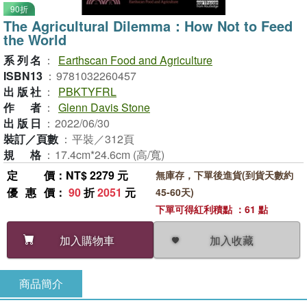
90折
The Agricultural Dilemma：How Not to Feed
the World
系列名
：
Earthscan Food and Agriculture
ISBN13
：
9781032260457
出版社
：
PBKTYFRL
作者
：
Glenn Davis Stone
出版日
：
2022/06/30
裝訂／頁數
：
平裝／312頁
規格
：
17.4cm*24.6cm (高/寬)
定價
：NT$ 2279 元
無庫存，下單後進貨(到貨天數約
優惠價
：
90
折
2051
元
45-60天)
下單可得紅利積點 ：61 點
加入收藏
加入購物車
商品簡介