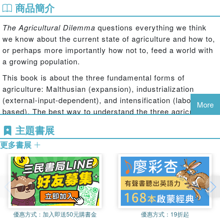
商品簡介
The Agricultural Dilemma
questions everything we think
we know about the current state of agriculture and how to,
or perhaps more importantly how not to, feed a world with
a growing population.
This book is about the three fundamental forms of
agriculture: Malthusian (expansion), industrialization
(external-input-dependent), and intensification (labor-
More
based). The best way to understand the three agricultures,
and how we tend to get it wrong, is to consider what drives
主題書展
their growth. The book provides a thoughtful, critical
更多書展
analysis that upends entrenched misconceptions such as
that we are running out of land for food production and that
our only hope is the development of new agricultural
technologies. The book contains engaging and
enlightening vignettes and short histories, with case
studies drawn from across the globe to bring to life this
important debate and dilemma. The book concludes by
優惠方式：
加入即送50元購書金
優惠方式：
19折起