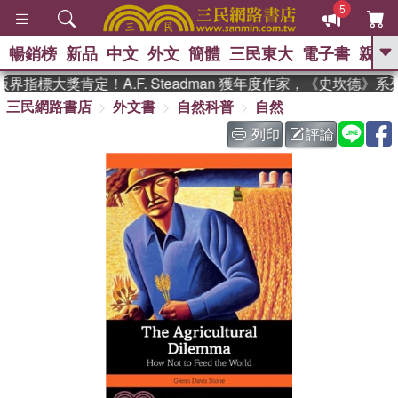
5
暢銷榜
新品
中文
外文
簡體
三民東大
電子書
親子
GO
界指標大獎肯定！A.F. Steadman 獲年度作家，《史坎德》
三民網路書店
外文書
自然科普
自然
、
、
熱搜：
東野圭吾
The Odyssey
、
、
父親節
如果歷史是一群喵
暑期
列印
評論
、
、
推薦
國際布克獎 臺灣漫遊錄
方
、
、
念華
台灣的李登輝時代
數學女
、
孩：黎曼猜想
偉大的迷走神經