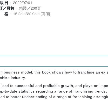
版日
：
2022/07/01
訂／頁數
：
精裝／200頁
規格
：
15.2cm*22.9cm (高/寬)
 business model, this book shows how to franchise an exis
chise industry.
lead to successful and profitable growth, and plays an impor
p-to-date statistics regarding a range of franchising trends, 
d to better understanding of a range of franchising strateg