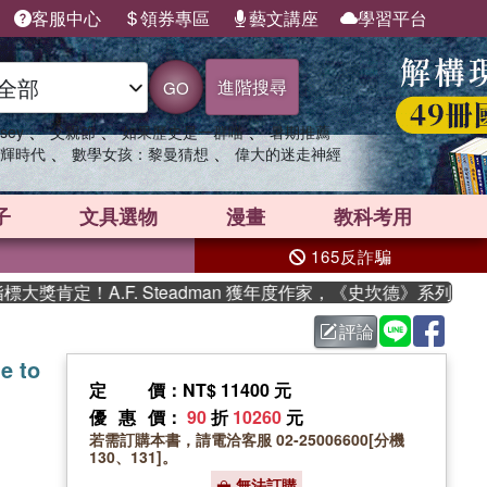
客服中心
領券專區
藝文講座
學習平台
進階搜尋
GO
、
、
、
sey
父親節
如果歷史是一群喵
暑期推薦
、
、
輝時代
數學女孩：黎曼猜想
偉大的迷走神經
子
文具選物
漫畫
教科考用
165反詐騙
肯定！A.F. Steadman 獲年度作家，《史坎德》系列帶你踏
評論
e to
定價
：NT$ 11400 元
優惠價
：
90
折
10260
元
若需訂購本書，請電洽客服 02-25006600[分機
130、131]。
無法訂購