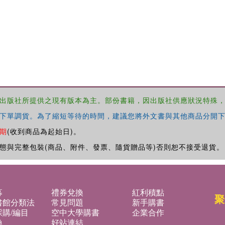
出版社所提供之現有版本為主。部份書籍，因出版社供應狀況特殊
下單調貨。為了縮短等待的時間，建議您將外文書與其他商品分開下
期
(收到商品為起始日)。
態與完整包裝(商品、附件、發票、隨貨贈品等)否則恕不接受退貨。
募
禮券兌換
紅利積點
聚
書館分類法
常見問題
新手購書
購/編目
空中大學購書
企業合作
換
好站連結