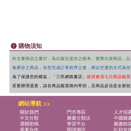
購物須知
外文書商品之書封，為出版社提供之樣本。實際出貨商品，以
無庫存之商品，在您完成訂單程序之後，將以空運的方式為你
為了保護您的權益，「三民網路書店」
提供會員七日商品鑑賞
若要辦理退貨，請在商品鑑賞期內寄回，且商品必須是全新狀
網站導航 >>
關於我們
門市專區
人才招
中文分類
圖書分類法
中國圖
通關密碼
學習平台
圖書館採
異業合作
閱讀潮評
紅利兌