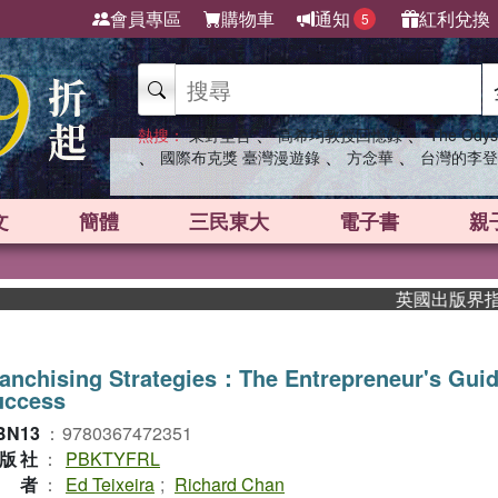
會員專區
購物車
通知
紅利兌換
5
、
、
熱搜：
東野圭吾
高希均教授回憶錄
The Odys
、
、
、
國際布克獎 臺灣漫遊錄
方念華
台灣的李登
文
簡體
三民東大
電子書
親
英國出版界指標大獎
anchising Strategies：The Entrepreneur's Guid
uccess
BN13
：
9780367472351
版社
：
PBKTYFRL
作者
：
Ed Teixeira
;
Richard Chan