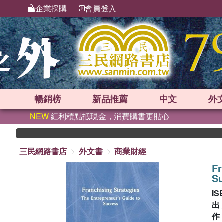
企業採購
會員登入
暢銷榜
新品
推薦
中文
外
NEW
紅利積點抵現金，消費購書更貼心
三民網路書店
外文書
商業財經
Fr
S
IS
出