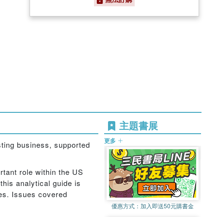
主題書展
更多
ting business, supported
tant role within the US
this analytical guide is
ies. Issues covered
優惠方式：
加入即送50元購書金