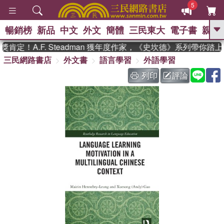
5
暢銷榜
新品
中文
外文
簡體
三民東大
電子書
親子
GO
定！A.F. Steadman 獲年度作家，《史坎德》系列帶你踏上
三民網路書店
外文書
語言學習
外語學習
、
、
熱搜：
東野圭吾
The Odyssey
、
、
父親節
如果歷史是一群喵
暑期
列印
評論
、
、
推薦
國際布克獎 臺灣漫遊錄
方
、
、
念華
台灣的李登輝時代
數學女
、
孩：黎曼猜想
偉大的迷走神經