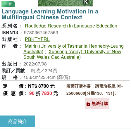
90折
Language Learning Motivation in a
Multilingual Chinese Context
系列名
：
Routledge Research in Language Education
ISBN13
：
9780367457563
出版社
：
PBKTYFRL
作者
：
Mairin (University of Tasmania Hennebry-Leung
Australia)
;
Xuesong (Andy) (University of New
South Wales Gao Australia)
出版日
：
2022/07/08
裝訂／頁數
：
精裝／224頁
規格
：
15.6cm*23.4cm (高/寬)
定價
：NT$ 8700 元
若需訂購本書，請電洽客服 02-
優惠價
：
90
折
7830
元
25006600[分機130、131]。
無法訂購
商品簡介