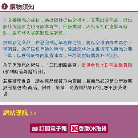
購物須知
外文書商品之書封，為出版社提供之樣本。實際出貨商品，以出
版社所提供之現有版本為主。部份書籍，因出版社供應狀況特
殊，匯率將依實際狀況做調整。
無庫存之商品，在您完成訂單程序之後，將以空運的方式為你下
單調貨。為了縮短等待的時間，建議您將外文書與其他商品分開
下單，以獲得最快的取貨速度，平均調貨時間為1~2個月。
為了保護您的權益，「三民網路書店」
提供會員七日商品鑑賞期
(收到商品為起始日)。
若要辦理退貨，請在商品鑑賞期內寄回，且商品必須是全新狀態
與完整包裝(商品、附件、發票、隨貨贈品等)否則恕不接受退
貨。
網站導航 >>