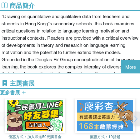
商品簡介
"Drawing on quantitative and qualitative data from teachers and
students in Hong Kong''s secondary schools, this book examines
critical questions in relation to language learning motivation and
instructional contexts. Readers are provided with a critical overview
of developments in theory and research on language learning
motivation and the potential to further extend these models.
Grounded in the Douglas Fir Group conceptualisation of language
learning, the book explores the complex interplay of diverse factors
More
that shape learners'' motivation. The volume offers a unique
window into the situated nature of language learning motivation in
主題書展
the macro, meso and micro contexts of a Chinese heritage society.
更多書展
In so doing it brings the Chinese voice into the theorization of this
important language learning construct. Potential future research
avenues are suggested and implications for policy and practice are
discussed. This book will be a useful resource for academics and
postgraduates interested in the fields of English as a second
language (ESL), English language teaching, language teaching and
優惠方式：
加入即送50元購書金
優惠方式：
19折起
learning"--