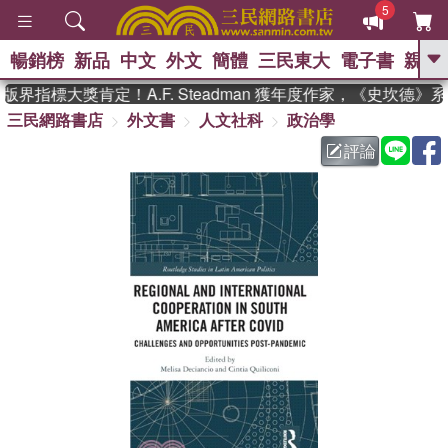
5
暢銷榜
新品
中文
外文
簡體
三民東大
電子書
親子
GO
界指標大獎肯定！A.F. Steadman 獲年度作家，《史坎德》
三民網路書店
外文書
人文社科
政治學
、
熱搜：
東野圭吾
高希均教授回憶錄
、
、
、
The Odyssey
父親節
如果歷
評論
、
、
史是一群喵
暑期推薦
國際布克
、
、
獎 臺灣漫遊錄
方念華
台灣的李
、
、
登輝時代
數學女孩：黎曼猜想
偉大的迷走神經