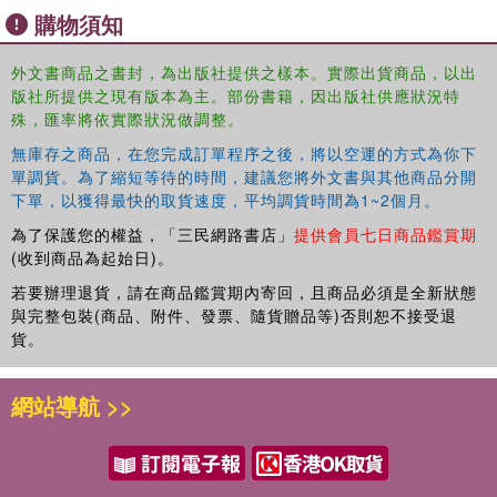
bilateral rather than regional. Ultimately all these factors
購物須知
have created a complex scenario in which disintegration
dynamics have emerged, darkening, even more, the South
外文書商品之書封，為出版社提供之樣本。實際出貨商品，以出
American regional panorama.
版社所提供之現有版本為主。部份書籍，因出版社供應狀況特
殊，匯率將依實際狀況做調整。
Regional and International Cooperation in South America
After COVID
will be an invaluable resource for students,
無庫存之商品，在您完成訂單程序之後，將以空運的方式為你下
scholars and policy specialists of regionalism and regional
單調貨。為了縮短等待的時間，建議您將外文書與其他商品分開
下單，以獲得最快的取貨速度，平均調貨時間為1~2個月。
integration, Latin American studies, international relations
and international political economy.
為了保護您的權益，「三民網路書店」
提供會員七日商品鑑賞期
(收到商品為起始日)。
若要辦理退貨，請在商品鑑賞期內寄回，且商品必須是全新狀態
與完整包裝(商品、附件、發票、隨貨贈品等)否則恕不接受退
貨。
網站導航 >>