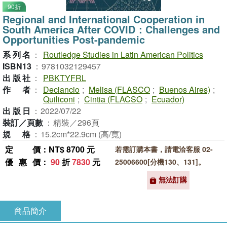
90折
Regional and International Cooperation in
South America After COVID：Challenges and
Opportunities Post-pandemic
系列名
：
Routledge Studies in Latin American Politics
ISBN13
：
9781032129457
出版社
：
PBKTYFRL
作者
：
Deciancio
;
Melisa (FLASCO
;
Buenos Aires)
;
Quiliconi
;
Cintia (FLACSO
;
Ecuador)
出版日
：
2022/07/22
裝訂／頁數
：
精裝／296頁
規格
：
15.2cm*22.9cm (高/寬)
定價
：NT$ 8700 元
若需訂購本書，請電洽客服 02-
優惠價
：
90
折
7830
元
25006600[分機130、131]。
無法訂購
商品簡介