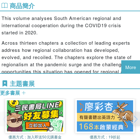
商品簡介
This volume analyses South American regional and
international cooperation during the COVID19 crisis
started in 2020.
Across thirteen chapters a collection of leading experts
address how regional collaboration has developed,
evolved, and recoiled. The chapters explore the state of
regionalism at the pandemic surge and the challenges and
More
opportunities this situation has opened for regional and
international cooperation. Authors analyze the role of
主題書展
extra-regional powers and traditional regional leaders
更多書展
during the pandemic, identifying the extent to which
regional cooperation has been possible across several
policy agendas. They argue that fragmented visions of
regionalism, ideological polarization, and weak leadership,
has prevailed from before the pandemic which,
accompanied by adverse interactions among major
powers, has ensured that cooperation has remained
優惠方式：
加入即送50元購書金
優惠方式：
19折起