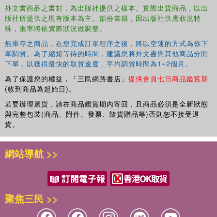
外文書商品之書封，為出版社提供之樣本。實際出貨商品，以出
researchers in stylistics, linguistics, literary studies,
版社所提供之現有版本為主。部份書籍，因出版社供應狀況特
media studies, and cultural studies.
殊，匯率將依實際狀況做調整。
無庫存之商品，在您完成訂單程序之後，將以空運的方式為你下
單調貨。為了縮短等待的時間，建議您將外文書與其他商品分開
下單，以獲得最快的取貨速度，平均調貨時間為1~2個月。
為了保護您的權益，「三民網路書店」
提供會員七日商品鑑賞期
(收到商品為起始日)。
若要辦理退貨，請在商品鑑賞期內寄回，且商品必須是全新狀態
與完整包裝(商品、附件、發票、隨貨贈品等)否則恕不接受退
貨。
網站導航 >>
聚焦三民 >>