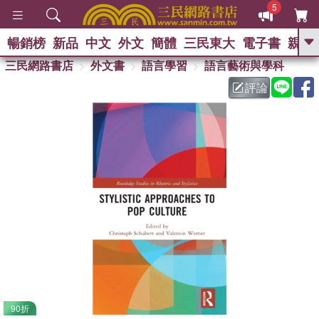
5
暢銷榜
新品
中文
外文
簡體
三民東大
電子書
親子
GO
三民網路書店
外文書
語言學習
語言藝術與學科
評論
熱搜：
90折