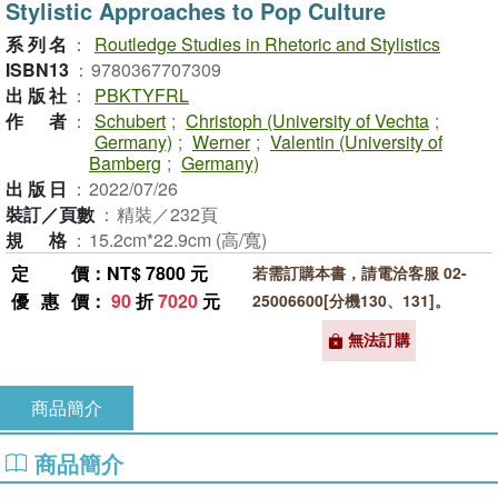
Stylistic Approaches to Pop Culture
系列名
：
Routledge Studies in Rhetoric and Stylistics
ISBN13
：
9780367707309
出版社
：
PBKTYFRL
作者
：
Schubert
;
Christoph (University of Vechta
;
Germany)
;
Werner
;
Valentin (University of
Bamberg
;
Germany)
出版日
：
2022/07/26
裝訂／頁數
：
精裝／232頁
規格
：
15.2cm*22.9cm (高/寬)
定價
：NT$ 7800 元
若需訂購本書，請電洽客服 02-
優惠價
：
90
折
7020
元
25006600[分機130、131]。
無法訂購
商品簡介
商品簡介