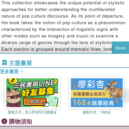
This collection showcases the unique potential of stylistic
approaches for better understanding the multifaceted
nature of pop culture discourse. As its point of departure,
the book takes the notion of pop culture as a phenomenon
characterized by the interaction of linguistic signs with
other modes such as imagery and music to examine a
diverse range of genres through the lens of stylistics.
More
Each section is grouped around thematic lines, looking at
literary fiction, telecinematic discourse, music and lyrics,
主題書展
as well as cartoons and video games. The 12 chapters
analyze different forms of media through five central
更多書展
strands of stylistics, from sociolinguistic, pragmatic,
cognitive, multimodal, to corpus-based approaches. In
drawing on these various stylistic frameworks and
applying them across genres and modes, the contributions
offer readers deeper insights into the role of scripted and
performed language in social representation and identity
優惠方式：
加入即送50元購書金
優惠方式：
19折起
construction, thereby highlighting the affordances of
購物須知
stylistics research in studying pop cultural texts. This
volume is of particular interest to students and