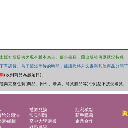
出版社所提供之現有版本為主。部份書籍，因出版社供應狀況特殊
下單調貨。為了縮短等待的時間，建議您將外文書與其他商品分開下
期
(收到商品為起始日)。
態與完整包裝(商品、附件、發票、隨貨贈品等)否則恕不接受退貨。
募
禮券兌換
紅利積點
聚
書館分類法
常見問題
新手購書
購/編目
空中大學購書
企業合作
換
好站連結