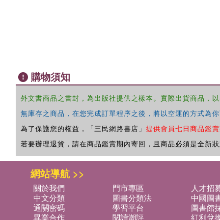
購物須知
外文書商品之書封，為出版社提供之樣本。實際出貨商品，以
無庫存之商品，在您完成訂單程序之後，將以空運的方式為你
為了保護您的權益，「三民網路書店」
提供會員七日商品鑑賞
若要辦理退貨，請在商品鑑賞期內寄回，且商品必須是全新狀
網站導航 >>
關於我們
門市專區
人才招
中文分類
圖書分類法
中國圖
通關密碼
學習平台
圖書館採
異業合作
閱讀潮評
紅利兌