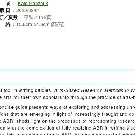
作者
：
Kate Hanzalik
版日
：
2022/08/01
訂／頁數
：
平裝／112頁
規格
：
13.8cm*21.6cm (高/寬)
 tool in writing studies,
Arts-Based Research Methods in Wr
he arts for their own scholarship through the practice of a
s concise guide presents ways of exploring and addressing un
ons that are emerging in light of increasingly fraught and c
p ABR, sheds light on the processes of representing researc
cally at the complexities of fully realizing ABR in writing st
ce, this book also performs ABR through a co-created mixed