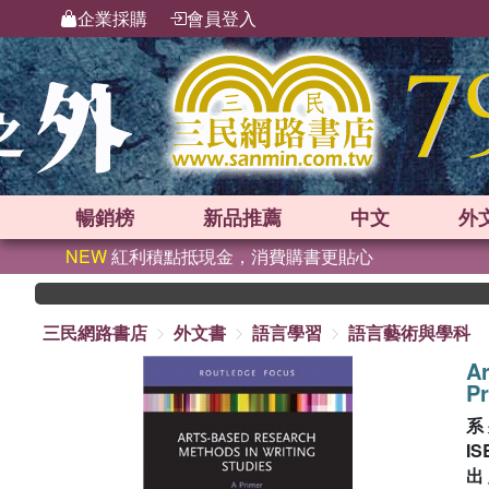
企業採購
會員登入
暢銷榜
新品
推薦
中文
外
NEW
紅利積點抵現金，消費購書更貼心
三民網路書店
外文書
語言學習
語言藝術與學科
Ar
P
系
IS
出