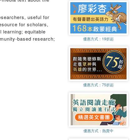
researchers, useful for
resource for scholars,
l learning; equitable
ommunity-based research;
優惠方式：
19折起
優惠方式：
75折起
優惠方式：
熱賣中