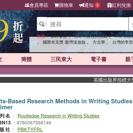
會員專區
購物車
通知
紅利兌換
5
、
、
熱搜：
東野圭吾
高希均教授回憶錄
The Odys
、
、
、
國際布克獎 臺灣漫遊錄
方念華
台灣的李登
文
簡體
三民東大
電子書
親
英國出版界指標大獎肯定！
ts-Based Research Methods in Writing Studi
rimer
列名
：
Routledge Research in Writing Studies
BN13
：
9780367568146
版社
：
PBKTYFRL