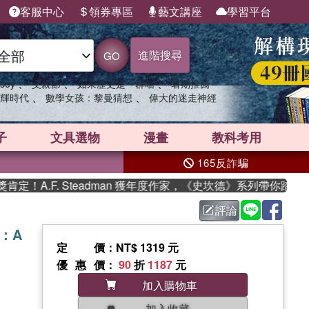
客服中心
領券專區
藝文講座
學習平台
進階搜尋
GO
、
、
、
sey
父親節
如果歷史是一群喵
暑期推薦
、
、
輝時代
數學女孩：黎曼猜想
偉大的迷走神經
子
文具選物
漫畫
教科考用
165反詐騙
A.F. Steadman 獲年度作家，《史坎德》系列帶你踏上熱血
評論
es：A
定價
：NT$ 1319 元
優惠價
：
90
折
1187
元
加入購物車
加入收藏