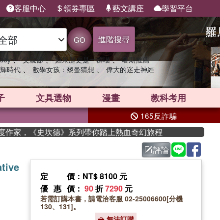
客服中心
領券專區
藝文講座
學習平台
進階搜尋
GO
、
、
、
sey
父親節
如果歷史是一群喵
暑期推薦
、
、
輝時代
數學女孩：黎曼猜想
偉大的迷走神經
子
文具選物
漫畫
教科考用
165反詐騙
年度作家，《史坎德》系列帶你踏上熱血奇幻旅程
評論
tive
定價
：NT$ 8100 元
優惠價
：
90
折
7290
元
若需訂購本書，請電洽客服 02-25006600[分機
130、131]。
無法訂購