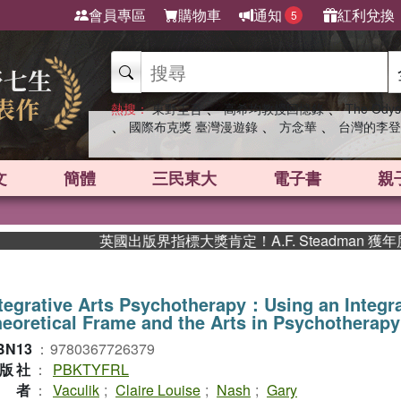
會員專區
購物車
通知
紅利兌換
5
、
、
熱搜：
東野圭吾
高希均教授回憶錄
The Odys
、
、
、
國際布克獎 臺灣漫遊錄
方念華
台灣的李登
文
簡體
三民東大
電子書
親
英國出版界指標大獎肯定！A.F. Steadman 獲
tegrative Arts Psychotherapy：Using an Integra
eoretical Frame and the Arts in Psychotherapy
BN13
：
9780367726379
版社
：
PBKTYFRL
作者
：
Vaculik
;
Claire Louise
;
Nash
;
Gary