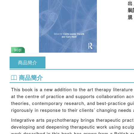
出
裝
90折
商品簡介
商品簡介
This book is a new addition to the art therapy literatur
at the centre of practice and supports collaboration ac
theories, contemporary research, and best-practice guid
rigorously in response to their clients’ changing needs
Integrative arts psychotherapy brings therapeutic practic
developing and deepening therapeutic work using scul
work described in this book has grown from a British a