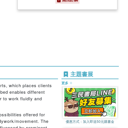
主題書展
更多
arts, which places clients
ibed enables different
r to work fluidly and
ssibilities offered for
bodywork/movement. The
優惠方式：
加入即送50元購書金
nfluenced by prominent