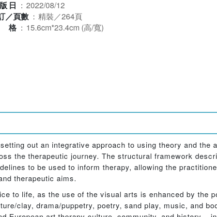
版日
：
2022/08/12
訂／頁數
：
精裝／264頁
規格
：
15.6cm*23.4cm (高/寬)
e setting out an integrative approach to using theory and the 
ross the therapeutic journey. The structural framework descr
elines to be used to inform therapy, allowing the practitione
 and therapeutic aims.
e to life, as the use of the visual arts is enhanced by the po
pture/clay, drama/puppetry, poetry, sand play, music, and 
nd European art therapy culture, community, and history – i