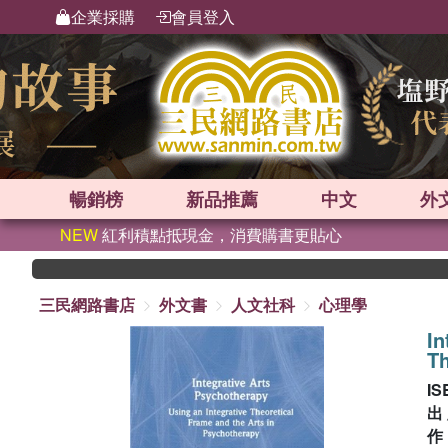
企業採購
會員登入
暢銷榜
新品
推薦
中文
外
NEW
紅利積點抵現金，消費購書更貼心
三民網路書店
外文書
人文社科
心理學
In
Th
IS
出