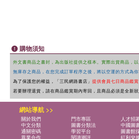
購物須知
外文書商品之書封，為出版社提供之樣本。實際出貨商品，以
無庫存之商品，在您完成訂單程序之後，將以空運的方式為你
為了保護您的權益，「三民網路書店」
提供會員七日商品鑑賞
若要辦理退貨，請在商品鑑賞期內寄回，且商品必須是全新狀
網站導航 >>
關於我們
門市專區
人才招
中文分類
圖書分類法
中國圖
通關密碼
學習平台
圖書館採
異業合作
閱讀潮評
紅利兌