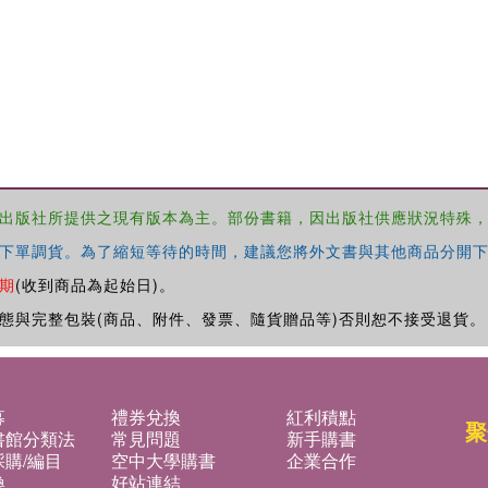
出版社所提供之現有版本為主。部份書籍，因出版社供應狀況特殊
下單調貨。為了縮短等待的時間，建議您將外文書與其他商品分開下
期
(收到商品為起始日)。
態與完整包裝(商品、附件、發票、隨貨贈品等)否則恕不接受退貨。
募
禮券兌換
紅利積點
聚
書館分類法
常見問題
新手購書
購/編目
空中大學購書
企業合作
換
好站連結