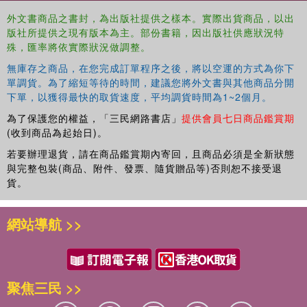
outlook for conservation agriculture in India, in particular
外文書商品之書封，為出版社提供之樣本。實際出貨商品，以出
drawing out parallels with other tropical and subtropical
版社所提供之現有版本為主。部份書籍，因出版社供應狀況特
regions of the world.
殊，匯率將依實際狀況做調整。
This book will be of great interest to students and scholars
無庫存之商品，在您完成訂單程序之後，將以空運的方式為你下
of conservation agriculture, sustainable agriculture, crop
單調貨。為了縮短等待的時間，建議您將外文書與其他商品分開
下單，以獲得最快的取貨速度，平均調貨時間為1~2個月。
and soil management, and environmental and natural
resource management.
為了保護您的權益，「三民網路書店」
提供會員七日商品鑑賞期
(收到商品為起始日)。
若要辦理退貨，請在商品鑑賞期內寄回，且商品必須是全新狀態
與完整包裝(商品、附件、發票、隨貨贈品等)否則恕不接受退
貨。
網站導航 >>
聚焦三民 >>