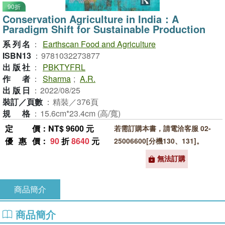
90折
Conservation Agriculture in India：A
Paradigm Shift for Sustainable Production
系列名
：
Earthscan Food and Agriculture
ISBN13
：
9781032273877
出版社
：
PBKTYFRL
作者
：
Sharma
;
A.R.
出版日
：
2022/08/25
裝訂／頁數
：
精裝／376頁
規格
：
15.6cm*23.4cm (高/寬)
定價
：NT$ 9600 元
若需訂購本書，請電洽客服 02-
優惠價
：
90
折
8640
元
25006600[分機130、131]。
無法訂購
商品簡介
商品簡介