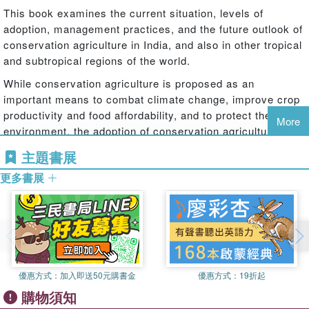
This book examines the current situation, levels of
adoption, management practices, and the future outlook of
conservation agriculture in India, and also in other tropical
and subtropical regions of the world.
While conservation agriculture is proposed as an
important means to combat climate change, improve crop
productivity and food affordability, and to protect the
More
environment, the adoption of conservation agriculture in
India, and south-east Asia more broadly, has been slow.
主題書展
This volume reflects on the current status of conservation
更多書展
agriculture in India, asking why adoption has been slow
and putting forward strategies to improve its uptake. The
chapters cover the various aspects of crop management
such as soil, water, nutrients, weeds, crop residues,
machinery, and energy, in a range of environments,
including irrigated and rainfed regions. The impact of
climate change and the economic considerations behind
優惠方式：
加入即送50元購書金
優惠方式：
19折起
the adoption of conservation agriculture are also
購物須知
discussed. The volume concludes by discussing the future