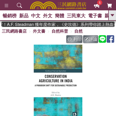
5
暢銷榜
新品
中文
外文
簡體
三民東大
電子書
親子
GO
.F. Steadman 獲年度作家，《史坎德》系列帶你踏上熱血奇
三民網路書店
外文書
自然科普
自然
、
、
熱搜：
東野圭吾
The Odyssey
、
、
父親節
如果歷史是一群喵
暑期
列印
評論
、
、
推薦
國際布克獎 臺灣漫遊錄
方
、
、
念華
台灣的李登輝時代
數學女
、
孩：黎曼猜想
偉大的迷走神經