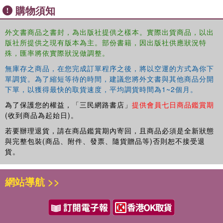
processes, and the actors involved, are addressed and
購物須知
the handbook finishes with a part focusing on governance
and sustainability, where chapters address critically
外文書商品之書封，為出版社提供之樣本。實際出貨商品，以出
important topics such as access to water, water safety,
版社所提供之現有版本為主。部份書籍，因出版社供應狀況特
and water security.
殊，匯率將依實際狀況做調整。
This handbook is essential reading for students, scholars,
無庫存之商品，在您完成訂單程序之後，將以空運的方式為你下
and professionals interested in urban water governance,
單調貨。為了縮短等待的時間，建議您將外文書與其他商品分開
下單，以獲得最快的取貨速度，平均調貨時間為1~2個月。
urban studies, and water resource management and
sustainability more broadly.
為了保護您的權益，「三民網路書店」
提供會員七日商品鑑賞期
(收到商品為起始日)。
若要辦理退貨，請在商品鑑賞期內寄回，且商品必須是全新狀態
與完整包裝(商品、附件、發票、隨貨贈品等)否則恕不接受退
貨。
網站導航 >>