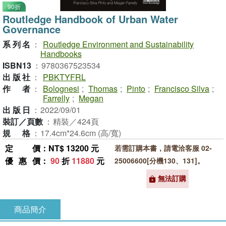
90折
Routledge Handbook of Urban Water
Governance
系列名
：
Routledge Environment and Sustainability
Handbooks
ISBN13
：
9780367523534
出版社
：
PBKTYFRL
作者
：
Bolognesi
;
Thomas
;
Pinto
;
Francisco Silva
;
Farrelly
;
Megan
出版日
：
2022/09/01
裝訂／頁數
：
精裝／424頁
規格
：
17.4cm*24.6cm (高/寬)
定價
：NT$ 13200 元
若需訂購本書，請電洽客服 02-
優惠價
：
90
折
11880
元
25006600[分機130、131]。
無法訂購
商品簡介