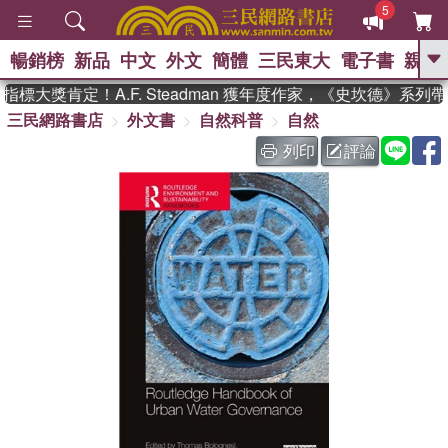
5
暢銷榜
新品
中文
外文
簡體
三民東大
電子書
親子
GO
標大獎肯定！A.F. Steadman 獲年度作家，《史坎德》系列
三民網路書店
外文書
自然科普
自然
、
熱搜：
東野圭吾
高希均教授回憶錄
、
、
、
The Odyssey
父親節
如果歷
列印
評論
、
、
史是一群喵
暑期推薦
國際布克
、
、
獎 臺灣漫遊錄
方念華
台灣的李
、
、
登輝時代
數學女孩：黎曼猜想
偉大的迷走神經