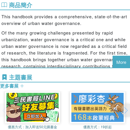
商品簡介
This handbook provides a comprehensive, state-of-the-art
overview of urban water governance.
Of the many growing challenges presented by rapid
urbanization, water governance is a critical one and while
urban water governance is now regarded as a critical field
of research, the literature is fragmented. For the first time,
this handbook brings together urban water governance
More
research, containing interdisciplinary contributions from
established and emerging scholars, practitioners, and
主題書展
policymakers. It addresses the key questions of how
更多書展
urban water governance works, how is it shaped, and what
the impacts are. The handbook''s structure offers a
progressive entry into the complexity of urban water
governance. Starting with technical dimensions, the
handbook addresses supply and demand, wastewater, and
sanitation. It then considers regulation and economic
factors, examining water utilities and services. Political
優惠方式：
加入即送50元購書金
優惠方式：
19折起