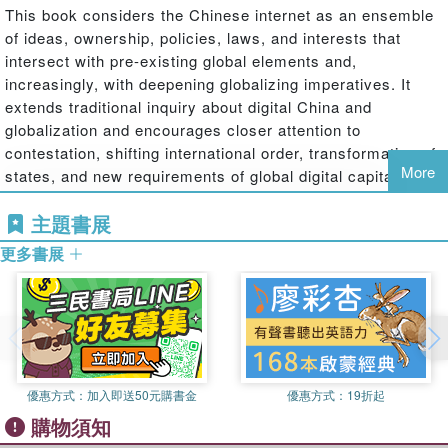
This book considers the Chinese internet as an ensemble
of ideas, ownership, policies, laws, and interests that
intersect with pre-existing global elements and,
increasingly, with deepening globalizing imperatives. It
extends traditional inquiry about digital China and
globalization and encourages closer attention to
contestation, shifting international order, transformation of
More
states, and new requirements of global digital capitalism.
Across the three foci of history, power, and governance,
主題書展
this book considers the ways the Chinese internet is
entangled with transnational capitals, ideas, and
更多書展
institutions, while at the same time manifests a strong
globalizing drive. It begins with a historical political
economy approach that emphasizes the dialectics
between structural imperatives and historical contingency.
As for governance, the Chinese state has set out to re-
regulate the internet as the network becomes ubiquitous
優惠方式：
加入即送50元購書金
優惠方式：
19折起
during the nation's web-oriented digital transformation.
購物須知
Such a state-centric governance model, however, is likely