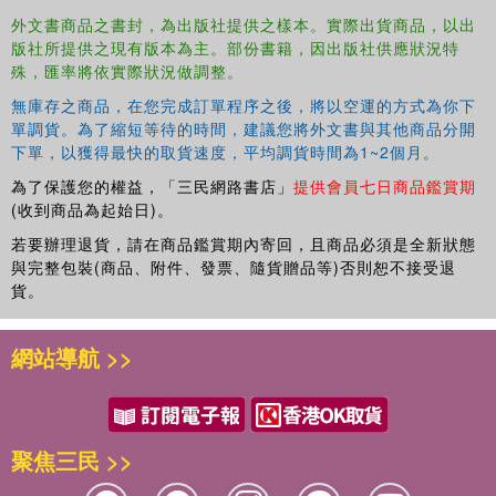
to affect China's global expansion, apart from the fact that
外文書商品之書封，為出版社提供之樣本。實際出貨商品，以出
the state is taking an active interest in global internet
版社所提供之現有版本為主。部份書籍，因出版社供應狀況特
governance.
殊，匯率將依實際狀況做調整。
This book will be of interest to researchers and advanced
無庫存之商品，在您完成訂單程序之後，將以空運的方式為你下
students of Communication Studies, Politics, Sociology,
單調貨。為了縮短等待的時間，建議您將外文書與其他商品分開
Economics, Cultural Studies, and Science and Technology
下單，以獲得最快的取貨速度，平均調貨時間為1~2個月。
Studies.
為了保護您的權益，「三民網路書店」
提供會員七日商品鑑賞期
The chapters in this book were originally published as a
(收到商品為起始日)。
special issue of the
Chinese Journal of Communication
.
若要辦理退貨，請在商品鑑賞期內寄回，且商品必須是全新狀態
與完整包裝(商品、附件、發票、隨貨贈品等)否則恕不接受退
貨。
網站導航 >>
聚焦三民 >>