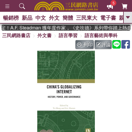
5
暢銷榜
新品
中文
外文
簡體
三民東大
電子書
親子
GO
A.F. Steadman 獲年度作家，《史坎德》系列帶你踏上熱血
三民網路書店
外文書
語言學習
語言藝術與學科
、
熱搜：
東野圭吾
高希均教授回憶錄
、
、
、
The Odyssey
父親節
如果歷
列印
評論
、
、
史是一群喵
暑期推薦
國際布克
、
、
獎 臺灣漫遊錄
方念華
台灣的李
、
、
登輝時代
數學女孩：黎曼猜想
偉大的迷走神經