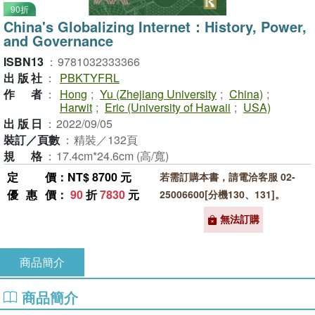
90折
China's Globalizing Internet：History, Power,
and Governance
ISBN13
：
9781032333366
出版社
：
PBKTYFRL
作者
：
Hong
;
Yu (Zhejiang University
;
China)
;
Harwit
;
Eric (University of Hawaii
;
USA)
出版日
：
2022/09/05
裝訂／頁數
：
精裝／132頁
規格
：
17.4cm*24.6cm (高/寬)
定價
：NT$ 8700 元
若需訂購本書，請電洽客服 02-
優惠價
：
90
折
7830
元
25006600[分機130、131]。
無法訂購
商品簡介
商品簡介