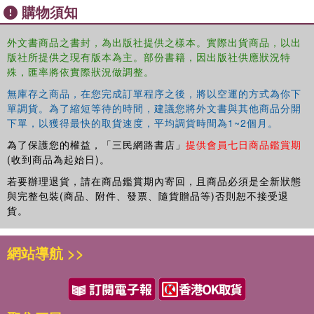
the world in ways that matter, illustrating that any research
購物須知
on language in interaction involves both tricks of the trade
and a sustained engagement with humanity.
外文書商品之書封，為出版社提供之樣本。實際出貨商品，以出
版社所提供之現有版本為主。部份書籍，因出版社供應狀況特
With extensive pedagogical resources, this is an ideal text
殊，匯率將依實際狀況做調整。
for advanced undergraduate and graduate students of
sociolinguistics, intercultural communication, linguistic
無庫存之商品，在您完成訂單程序之後，將以空運的方式為你下
anthropology, and education who are embarking on
單調貨。為了縮短等待的時間，建議您將外文書與其他商品分開
下單，以獲得最快的取貨速度，平均調貨時間為1~2個月。
fieldwork projects.
為了保護您的權益，「三民網路書店」
提供會員七日商品鑑賞期
(收到商品為起始日)。
若要辦理退貨，請在商品鑑賞期內寄回，且商品必須是全新狀態
與完整包裝(商品、附件、發票、隨貨贈品等)否則恕不接受退
貨。
網站導航 >>