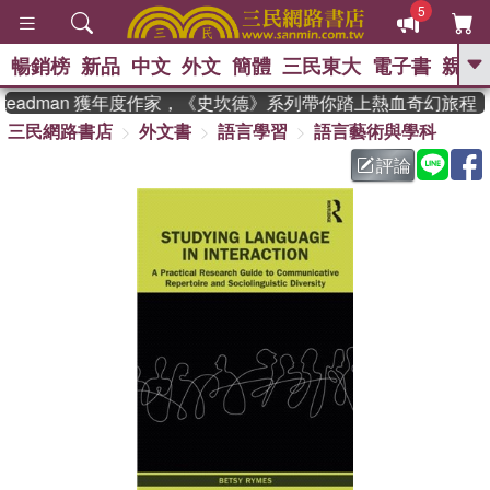
5
暢銷榜
新品
中文
外文
簡體
三民東大
電子書
親子
GO
teadman 獲年度作家，《史坎德》系列帶你踏上熱血奇幻旅程
三民網路書店
外文書
語言學習
語言藝術與學科
、
熱搜：
東野圭吾
高希均教授回憶錄
、
、
、
The Odyssey
父親節
如果歷
評論
、
、
史是一群喵
暑期推薦
國際布克
、
、
獎 臺灣漫遊錄
方念華
台灣的李
、
、
登輝時代
數學女孩：黎曼猜想
偉大的迷走神經