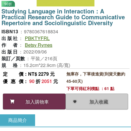
90折
Studying Language in Interaction：A
Practical Research Guide to Communicative
Repertoire and Sociolinguistic Diversity
ISBN13
：
9780367618834
出版社
：
PBKTYFRL
作者
：
Betsy Rymes
出版日
：
2022/09/06
裝訂／頁數
：
平裝／216頁
規格
：
15.2cm*22.9cm (高/寬)
定價
：NT$ 2279 元
無庫存，下單後進貨(到貨天數約
優惠價
：
90
折
2051
元
45-60天)
下單可得紅利積點 ：61 點
加入收藏
加入購物車
商品簡介