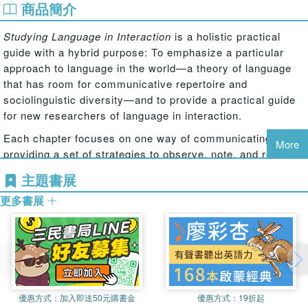
商品簡介
Studying Language in Interaction
is a holistic practical
guide with a hybrid purpose: To emphasize a particular
approach to language in the world—a theory of language
that has room for communicative repertoire and
sociolinguistic diversity—and to provide a practical guide
for new researchers of language in interaction.
Each chapter focuses on one way of communicating,
More
providing a set of strategies to observe, note, and reflect
on context-specific ways of using multiple languages, of
主題書展
sounding, naming, using social media, telling stories,
更多書展
being ironic, and engaging in everyday routines. This
approach provides a practical guide without stripping out
all the wonder and nuance of language in interaction that
originally draws the novice researcher to critical inquiry
and makes language relevant to the humans who use it
every day.
Studying Language in Interaction
is not only a
practical research guide; it is also a workbook for being in
優惠方式：
加入即送50元購書金
優惠方式：
19折起