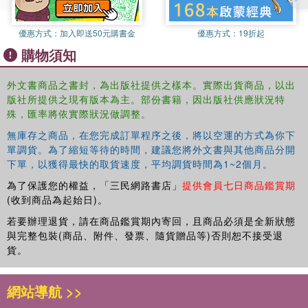
have on pupils’ learning and wellbeing, and considers
issues of over-dependence on classroom
優惠方式：
加入即送50元購書金
優惠方式：
19折起
paraprofessionals and the unintended consequences to
購物須知
which this can lead. Bringing together work from a journal
special issue with brand-new and updated chapters, the
外文書商品之書封，為出版社提供之樣本。實際出貨商品，以出
contributions offer insight into the liminal space between
版社所提供之現有版本為主。部份書籍，因出版社供應狀況特
educator, caregiver, behaviour manager, and facilitator of
殊，匯率將依實際狀況做調整。
learning and of peer relations, which characterizes the
teaching assistant role.
無庫存之商品，在您完成訂單程序之後，將以空運的方式為你下
單調貨。為了縮短等待的時間，建議您將外文書與其他商品分開
This timely and important book will be essential reading
下單，以獲得最快的取貨速度，平均調貨時間為1~2個月。
for academics, researchers, and students interested in
為了保護您的權益，「三民網路書店」
提供會員七日商品鑑賞期
special educational needs, disability, and inclusion, and
(收到商品為起始日)。
those interested in the wider topic of paraprofessionals in
若要辦理退貨，請在商品鑑賞期內寄回，且商品必須是全新狀態
labour markets.
與完整包裝(商品、附件、發票、隨貨贈品等)否則恕不接受退
貨。
網站導航 >>