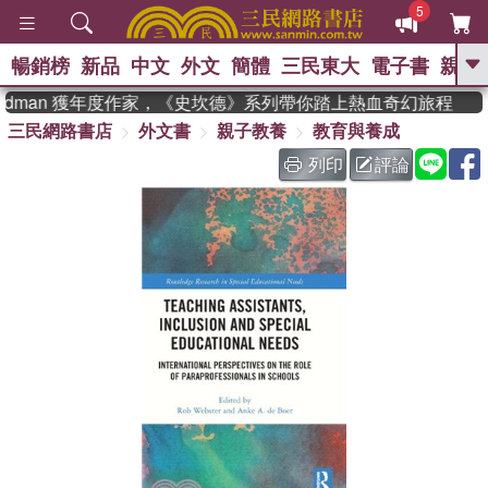
5
暢銷榜
新品
中文
外文
簡體
三民東大
電子書
親子
GO
eadman 獲年度作家，《史坎德》系列帶你踏上熱血奇幻旅程
三民網路書店
外文書
親子教養
教育與養成
、
熱搜：
東野圭吾
高希均教授回憶錄
、
、
、
The Odyssey
父親節
如果歷
列印
評論
、
、
史是一群喵
暑期推薦
國際布克
、
、
獎 臺灣漫遊錄
方念華
台灣的李
、
、
登輝時代
數學女孩：黎曼猜想
偉大的迷走神經