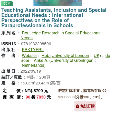
90折
Teaching Assistants, Inclusion and Special
Educational Needs：International
Perspectives on the Role of
Paraprofessionals in Schools
系列名
：
Routledge Research in Special Educational
Needs
ISBN13
：
9781032208596
出版社
：
PBKTYFRL
作者
：
Webster
;
Rob (University of London
;
UK)
;
de
Boer
;
Anke A. (University of Groningen
;
Netherlands)
出版日
：
2022/09/19
裝訂／頁數
：
精裝／208頁
規格
：
15.6cm*23.4cm (高/寬)
定價
：NT$ 8700 元
若需訂購本書，請電洽客服 02-
優惠價
：
90
折
7830
元
25006600[分機130、131]。
無法訂購