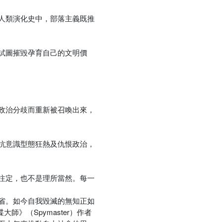
人類演化史中，部落主義既推
試圖摧毀孕育自己的文明價
政治分歧而重新被召喚出來，
抗意識型態狂熱及仇恨政治，
注定，也不是理所當然。每一
省。如今自我毀滅的無知正如
》（Spymaster）作者