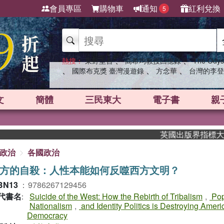
會員專區
購物車
通知
紅利兌換
5
、
、
熱搜：
東野圭吾
高希均教授回憶錄
The Odys
、
、
、
國際布克獎 臺灣漫遊錄
方念華
台灣的李登
文
簡體
三民東大
電子書
親
英國出版界指標大獎肯定！A.F
政治
各國政治
方的自殺：人性本能如何反噬西方文明？
BN13
：
9786267129456
代書名
：
Suicide of the West: How the Rebirth of Tribalism
,
Pop
Nationalism
,
and Identity Politics is Destroying Ameri
Democracy