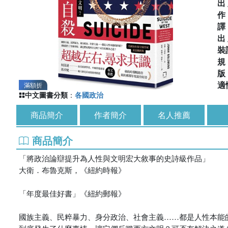
出
出
裝
適
滿額折
中文圖書分類
：
各國政治
商品簡介
作者簡介
名人推薦
商品簡介
「將政治論辯提升為人性與文明宏大敘事的史詩級作品」
大衛．布魯克斯，《紐約時報》
「年度最佳好書」《紐約郵報》
國族主義、民粹暴力、身分政治、社會主義……都是人性本能