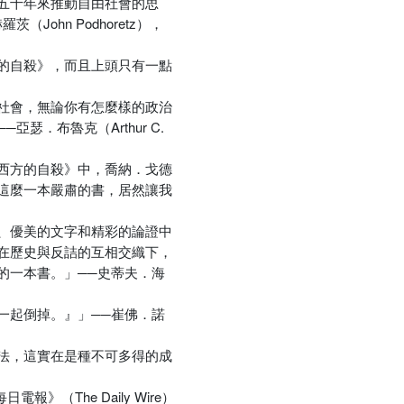
五十年來推動自由社會的思
hn Podhoretz），
的自殺》，而且上頭只有一點
社會，無論你有怎麼樣的政治
．布魯克（Arthur C.
西方的自殺》中，喬納．戈德
這麼一本嚴肅的書，居然讓我
、優美的文字和精彩的論證中
在歷史與反詰的互相交織下，
的一本書。」──史蒂夫．海
一起倒掉。』」──崔佛．諾
法，這實在是種不可多得的成
（The Daily Wire）