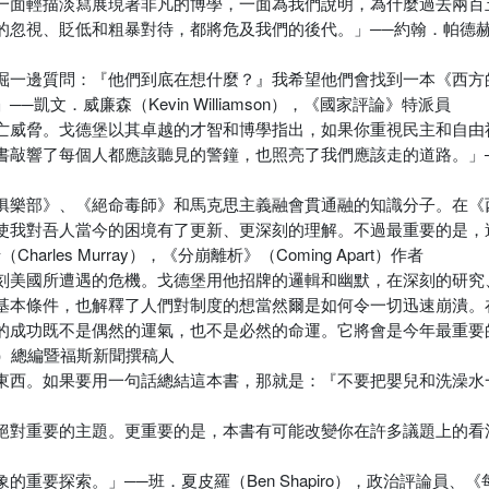
一面輕描淡寫展現著非凡的博學，一面為我們說明，為什麼過去兩百
、貶低和粗暴對待，都將危及我們的後代。」──約翰．帕德赫羅茨（Jo
掘一邊質問：『他們到底在想什麼？』我希望他們會找到一本《西方
文．威廉森（Kevin Williamson），《國家評論》特派員
亡威脅。戈德堡以其卓越的才智和博學指出，如果你重視民主和自由
響了每個人都應該聽見的警鐘，也照亮了我們應該走的道路。」──亞瑟
俱樂部》、《絕命毒師》和馬克思主義融會貫通融的知識分子。在《
使我對吾人當今的困境有了更新、更深刻的理解。不過最重要的是，
es Murray），《分崩離析》（Coming Apart）作者
刻美國所遭遇的危機。戈德堡用他招牌的邏輯和幽默，在深刻的研究
基本條件，也解釋了人們對制度的想當然爾是如何令一切迅速崩潰。
的成功既不是偶然的運氣，也不是必然的命運。它將會是今年最重要
dard）總編暨福斯新聞撰稿人
東西。如果要用一句話總結這本書，那就是：『不要把嬰兒和洗澡水
絕對重要的主題。更重要的是，本書有可能改變你在許多議題上的看
索。」──班．夏皮羅（Ben Shapiro），政治評論員、《每日電報》