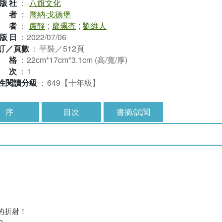
版社
：
八旗文化
作者
：
喬納‧戈德堡
譯者
：
盧靜
;
廖珮杏
;
劉維人
版日
：
2022/07/06
訂／頁數
：
平裝／512頁
規格
：
22cm*17cm*3.1cm (高/寬/厚)
版次
：
1
性閱讀分級
：
649【十年級】
序
目次
書摘/試閱
的折射！