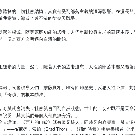
家體制的一切社會結構，其實都受到部落主義的深深影響。在漫長的
敵我意識，導致了數不清的衝突與戰爭。
型態的根源。隨著家庭功能的式微，人們重新投身古老的部落主義，
起，便是西方文明邁向自殺的開始。
正進步的力量。然而，隨著人們的逐漸遺忘，人性的部落本能又隨著
標籤，只會誤導人們、蒙蔽真相。唯有回歸歷史，反思人性矛盾，對
明「奇蹟」的根本辦法。
，奇蹟就會消失，社會就會回到自然狀態。世上的一切都既不是天命
夠說明，其實我們每個人都責無旁貸。」
令人讚嘆。《西方的自殺》既有趣又駭人，同時又內容豐富、發人深
布萊德．索爾（Brad Thor），《紐約時報》暢銷書榜首《間諜大師