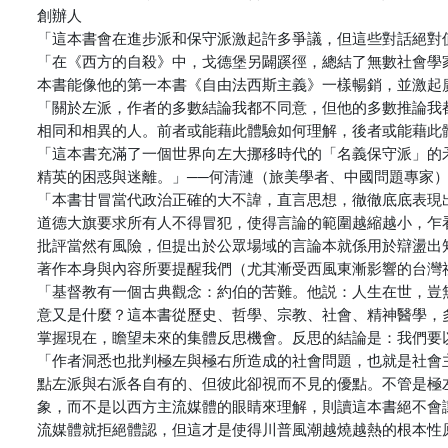
創辦人
「這本書會在進步派和保守派激起許多爭議，但這些對話絕對
「在《西方的自殺》中，戈德堡另闢蹊徑，總結了無數社會學
本書能像他的第一本書《自由法西斯主義》一樣暢銷，並激起
「關於左派，作者的多數結論我都不同意，但他的多數推論我
相同和相異的人。前者或能藉此體驗如何理解，後者或能藉此
「這本書充滿了一個世界向左大挪移時代的「名義保守派」的
精英的困惑與迷離。」──何清漣（旅美學者、中國問題專家
「本書甘冒當代政治正確的大不諱，直言思想，徹徹底底表現
道德大旗要求所有人不得冒犯，使得言論的範圍越縮越小，乍
批評當然有風險，但提出於公眾場域的言論本就係用於辯盪出
著作本身與內容所要提醒我們（尤其漸受西風東漸影響的台灣
「基督教有一個古典觀念：約伯的苦難。他説：人生在世，豈
意又是什麼？這本書從歷史、哲學、宗教、社會、精神醫學，
掌握現在，瞻望未來的集體反思機會。反思的結論是：我們要
「作者洞悉也批判極左與極右所造成的社會問題，也就是社會
點左派與右派各自有的、但彼此卻視而不見的優點。不管是極
象，而不是以西方主流媒體的眼睛來理解，則讀這本書絕不會
流媒體就拒絕體認，但這才是使得川普風潮越燒越熱的根本性