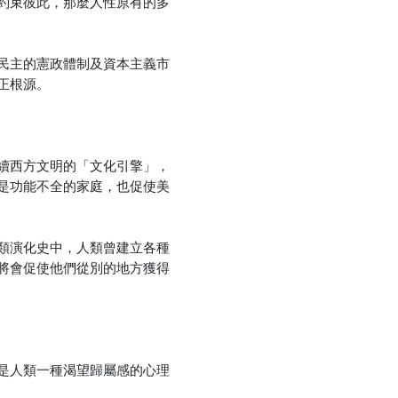
約束彼此，那麼人性原有的多
民主的憲政體制及資本主義市
正根源。
優惠方式：
75折
續西方文明的「文化引擎」，
是功能不全的家庭，也促使美
優惠方式：
熱賣中
類演化史中，人類曾建立各種
將會促使他們從別的地方獲得
是人類一種渴望歸屬感的心理
優惠方式：
熱賣中