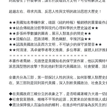
到底發生了什麼事情，讓它們反噬西方文明？可否有解決之道
超越左右、尋求共識、反思人性與文明的政治思想大歷史！
★★美國知名專欄作家，雄踞《紐約時報》暢銷榜的重量級作
★★結合傳統政治哲學與現代心理科學的大歷史論述★★
★★多張科學數據的圖表，展示人類進步的簡史★★
★★流暢白話、思路清晰、黑色幽默、辛辣評論★★
★★認識美國政治及西方文明，不可缺少的保守派聲音★★
★★何清漣、馮卓健學者專文推薦、多位專家、媒體人好評推
＝＝＝＝＝＝＝＝＝＝＝＝＝＝＝＝＝＝＝＝＝＝
本書作者喬納．戈德堡是美國知名的保守派作家，他以其獨特
派意識型態的攻擊？對此他針對當代美國政治、社會變遷、流
全書共分為三部，第一部探討人性的演化，如何影響人類歷史
在。第三部則是回到當代美國，深入剖析美國政治、社會及文
◆在美國政府三權分立的表象之下，是否暗藏著權力大過一切
◆社會貧富懸殊、種種不平等的起源，其實來自於推崇個人成
◆憲法保障個人言論自由的權利，在進步時代卻淪為反民主的