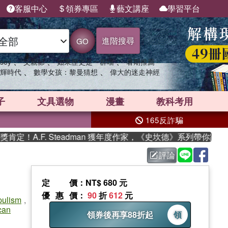
客服中心
領券專區
藝文講座
學習平台
進階搜尋
GO
、
、
、
sey
父親節
如果歷史是一群喵
暑期推薦
、
、
輝時代
數學女孩：黎曼猜想
偉大的迷走神經
子
文具選物
漫畫
教科考用
165反詐騙
. Steadman 獲年度作家，《史坎德》系列帶你踏上熱血奇幻旅
評論
定價
：NT$ 680 元
優惠價
：
90
折
612
元
ulism
,
can
領券後再享88折起
領