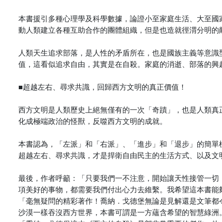
本書援引多種心理學及科學數據，論證小至家庭生活、大至國
動人類建立各種互助合作的團體組織，但是也造就徑渭分明的
人類天生追求部落，是人性的矛盾所在，也是國族主義等意識
值，這看似追求自由，其實是在自殺。家庭的消逝、部落的興
■超越左右、尋求共識，回歸西方文明的真正價值！
西方文明是人類歷史上絕無僅有的一次「奇蹟」，也是人類真
化成極端政治的怪獸，反噬西方文明的成就。
本書認為，「左派」和「右派」、「進步」和「退步」的簡單
超越左右、尋求共識，才是捍衛自由民主的生活方式、以及文
最後，作者呼籲：「只要我們一不注意，開始讓天性接管一切
項美好的事物，都需要我們付出心力去維繫。我希望這本書能
「毫無疑問的精彩著作！喬納．戈德堡無論是見解還是文筆都
沙漠一樣吞沒西方世界，本書可謂是一方蘊含希望的智慧綠洲。」──