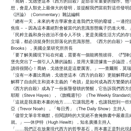
「喬納．戈德堡這本《西方的自殺》是部非常重要的傑作。他
想，會是人類史上最偉大的發明，並提醒我們當前對這些發明的忽視
《評論》（Commentary）雜誌編輯
「總有一天，未來的考古學家會走進我們文明的廢墟，一邊挖
焦痕－－因為這本書絕對會被當代的意識形態瘋子扔進火堆。」──凱
「民粹主義和身分政治不僅令人不快，更是美國生活方式的存
立場，都必須挺身對抗部落化的意識形態。《西方的自殺》一書敲
Brooks），美國企業研究所所長
「要了解美國現下站在何處，需要有一個能將熊彼得、《鬥陣
堡先突出了一個引人入勝的論點，並用大量證據進一步論證，
讀得很開心！喬納．戈德堡就是這麼厲害。」──查爾斯．莫瑞（Charl
「沒有一本書比喬納．戈德堡這本《西方的自殺》更能解釋此
解釋了自由民主和資本主義的『奇蹟』是如何成為西方繁榮的
《西方的自殺》成為了一份振聾發聵的警醒，它告訴我們西方
耶斯（Steve Hayes），《旗幟週刊》（The Weekly Stan
「這就是我喜歡本書的地方……它讓我思考，也讓我想到一些
亞（Trevor Noah），「每日秀」（The Daily Show）主持人
「儘管文筆非常幽默，但閱讀時的大笑絕不會掩飾書中嚴肅且
就。」──休伊特（Hugh Hewitt），知名廣播主持人
「……我們正在放棄現代西方的哲學基石，而本書正是對此現象的重要探