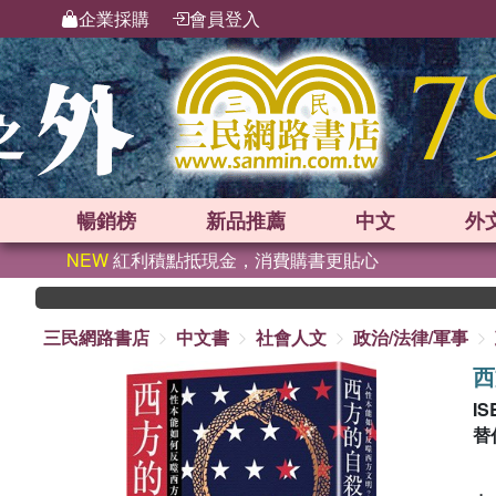
企業採購
會員登入
暢銷榜
新品
推薦
中文
外
NEW
紅利積點抵現金，消費購書更貼心
三民網路書店
中文書
社會人文
政治/法律/軍事
西
IS
替