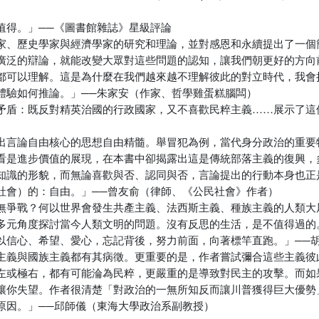
值得。」──《圖書館雜誌》星級評論
家、歷史學家與經濟學家的研究和理論，並對感恩和永續提出了一個
廣泛的辯論，就能改變大眾對這些問題的認知，讓我們朝更好的方向
都可以理解。這是為什麼在我們越來越不理解彼此的對立時代，我會
體驗如何推論。」──朱家安（作家、哲學雞蛋糕腦闆）
矛盾：既反對精英治國的行政國家，又不喜歡民粹主義……展示了這
）
出言論自由核心的思想自由精髓。舉冒犯為例，當代身分政治的重要
看是進步價值的展現，在本書中卻揭露出這是傳統部落主義的復興，
知識的形貌，而無論喜歡與否、認同與否，言論提出的行動本身也正
社會）的：自由。」──曾友俞（律師、《公民社會》作者）
無爭戰？何以世界會發生共產主義、法西斯主義、種族主義的人類大
多元角度探討當今人類文明的問題。沒有反思的生活，是不值得過的
以信心、希望、愛心，忘記背後，努力前面，向著標竿直跑。」──
主義與國族主義都有其病徵。更重要的是，作者嘗試彌合這些主義彼
左或極右，都有可能淪為民粹，更嚴重的是導致對民主的攻擊。而如
讓你失望。作者很清楚「對政治的一無所知反而讓川普獲得巨大優勢
原因。」──邱師儀（東海大學政治系副教授）