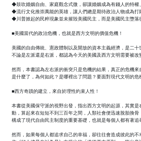
◆鼓吹婚姻自由、家庭觀念式微，卻讓婚姻成為有錢人的特權
◆流行文化推崇萬能的英雄，讓人們總是期待政治人物成為打
◆川普掀起的民粹現象並未摧毀美國民主，而是美國民主墮落
■美國當代的政治危機，也就是西方文明的價值危機！
美國的自由傳統、憲政體制以及開放的資本主義經濟，是二十
不論是左派還是右派，都認為今天的美國及西方文明需要被改
然而，本書認為左右派的衝突只是危機的結果，真正的危機來
是什麼了，為何如此？是哪裡出了問題？要面對現代文明的危
■西方奇蹟的建立，來自於理性約束人性！
本書從美國保守派的視野出發，指出西方文明的起源，其實是
動，算起來在短短不到三百年之間，人類社會便迅速脫胎換骨
構成了現代自由民主制度的重要基礎，也就是每個人都有著追
然而，如果每個人都追求自己的幸福，卻往往會造成彼此的不幸。為