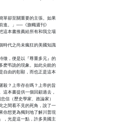
簡單卻至關重要的主張。如果
前進。」──《旗幟週刊》
把這本書推薦給所有和我立場
個時代之尚未瘋狂的美國知識
特徵，便是以『尊重多元』的
多麽弔詭的現象。如此尖銳的
是自由的彰顯，而也正是這本
屠殺？上帝存在嗎？上帝的旨
。這本書提供一個回顧過去，
胡忠信（歷史學家、政論家）
此之間看不見的死角，說了一
果你想更為獨到地了解川普現
」，光是這一點，許多美國主