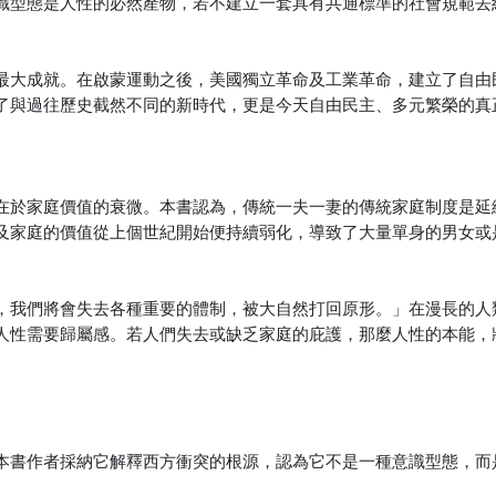
識型態是人性的必然產物，若不建立一套具有共通標準的社會規範去
最大成就。在啟蒙運動之後，美國獨立革命及工業革命，建立了自由
了與過往歷史截然不同的新時代，更是今天自由民主、多元繁榮的真
在於家庭價值的衰微。本書認為，傳統一夫一妻的傳統家庭制度是延
及家庭的價值從上個世紀開始便持續弱化，導致了大量單身的男女或
，我們將會失去各種重要的體制，被大自然打回原形。」在漫長的人
人性需要歸屬感。若人們失去或缺乏家庭的庇護，那麼人性的本能，
本書作者採納它解釋西方衝突的根源，認為它不是一種意識型態，而