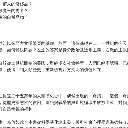
、窮人的奢侈品？
敗魔王的勇者？
後的自然產物？
世紀以來西方文明繁榮的基礎。然而，這個基礎在二十一世紀的今天
變。如何解決問題？左派的答案是身分政治及進步主義，右派的主張
自於從上世紀開始的美國，歷經多次社會轉型，人們已經不認識、已
機，便得回到人類歷史，重新檢視西方文明的價值所在。
在長達二十五萬年的人類演化史中，偶然出現的「奇蹟」。這個「奇
，從歷史常態性的貧困、飢餓與戰爭的無止境循環中解放出來。對個
尋自己幸福的權利。
何如此？本書從科學演化論出發，援引社會心理學家海德特（Jonath