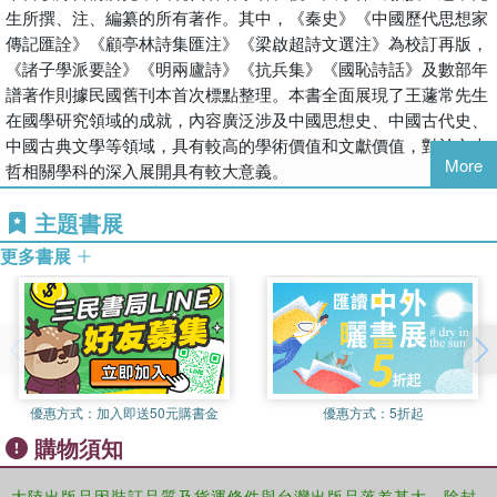
生所撰、注、編纂的所有著作。其中，《秦史》《中國歷代思想家
傳記匯詮》《顧亭林詩集匯注》《梁啟超詩文選注》為校訂再版，
《諸子學派要詮》《明兩廬詩》《抗兵集》《國恥詩話》及數部年
譜著作則據民國舊刊本首次標點整理。本書全面展現了王蘧常先生
在國學研究領域的成就，內容廣泛涉及中國思想史、中國古代史、
中國古典文學等領域，具有較高的學術價值和文獻價值，對於文史
More
哲相關學科的深入展開具有較大意義。
主題書展
更多書展
優惠方式：
加入即送50元購書金
優惠方式：
5折起
購物須知
大陸出版品因裝訂品質及貨運條件與台灣出版品落差甚大，除封