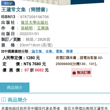
滿額折
王蘧常文集（簡體書）
ISBN13
：
9787309156706
出版社
：
復旦大學出版社
作者
：
吳曉明
;
王興孫
出版日
：
2022/01/01
裝訂／頁數
：
精裝／2826頁
規格
：
23cm*16cm (高/寬)
中國圖書館分類
：
論文集、全集、選集、雜著
人民幣定價：1280 元
若需訂購本書，請電洽客服 02-
定價
：NT$ 7680 元
25006600[分機130、131]。
優惠價
：
87
折
6682
元
無法訂購
商品簡介
商品簡介
本書收錄目前所見中國現代著名學者、復旦大學傑出教授王蘧常先