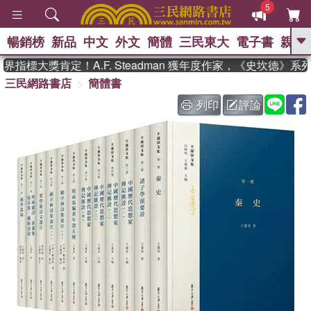
5
暢銷榜
新品
中文
外文
簡體
三民東大
電子書
親子
GO
指標大獎肯定！A.F. Steadman 獲年度作家，《史坎德》系
三民網路書店
簡體書
、
熱搜：
東野圭吾
高希均教授回憶錄
、
、
、
The Odyssey
父親節
如果歷
列印
評論
、
、
史是一群喵
暑期推薦
國際布克
、
、
獎 臺灣漫遊錄
方念華
台灣的李
、
、
登輝時代
數學女孩：黎曼猜想
偉大的迷走神經