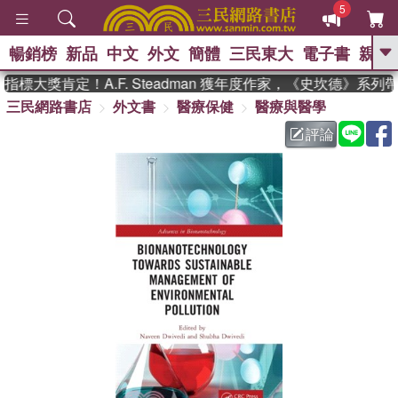
5
暢銷榜
新品
中文
外文
簡體
三民東大
電子書
親子
GO
標大獎肯定！A.F. Steadman 獲年度作家，《史坎德》系列
三民網路書店
外文書
醫療保健
醫療與醫學
、
熱搜：
東野圭吾
高希均教授回憶錄
、
、
、
The Odyssey
父親節
如果歷
評論
、
、
史是一群喵
暑期推薦
國際布克
、
、
獎 臺灣漫遊錄
方念華
台灣的李
、
、
登輝時代
數學女孩：黎曼猜想
偉大的迷走神經