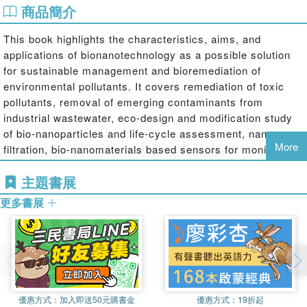
商品簡介
This book highlights the characteristics, aims, and
applications of bionanotechnology as a possible solution
for sustainable management and bioremediation of
environmental pollutants. It covers remediation of toxic
pollutants, removal of emerging contaminants from
industrial wastewater, eco-design and modification study
of bio-nanoparticles and life-cycle assessment, nano-
More
filtration, bio-nanomaterials based sensors for monitoring
air and water pollution, resource recovery from
主題書展
wastewater, and highlights Internet of things-based green
nanotechnology.
更多書展
Provides a comprehensive solution of environmental
problems in sustainable and cost-effective mode
Reviews bionanotechnological applications in
nanomaterials design, modification, and treatment of
emerging contaminants from industrial wastewater.
Covers Eco-design study of bio-nanomaterials, bio-nano
優惠方式：
加入即送50元購書金
優惠方式：
19折起
filters, and assessment for the treatment of emerging