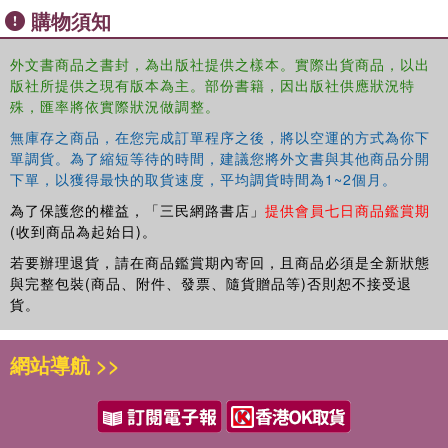
購物須知
pollutants
Includes IoT- based bionanotechnology
外文書商品之書封，為出版社提供之樣本。實際出貨商品，以出
Explores future research needs on bionanotechnology and
版社所提供之現有版本為主。部份書籍，因出版社供應狀況特
scientific challenges in the mitigation of environmental
殊，匯率將依實際狀況做調整。
pollutants
This book is aimed at researchers, professionals, and
無庫存之商品，在您完成訂單程序之後，將以空運的方式為你下
單調貨。為了縮短等待的時間，建議您將外文書與其他商品分開
graduate students in nanobiotechnology, environmental
下單，以獲得最快的取貨速度，平均調貨時間為1~2個月。
engineering, biotechnology.
為了保護您的權益，「三民網路書店」
提供會員七日商品鑑賞期
(收到商品為起始日)。
若要辦理退貨，請在商品鑑賞期內寄回，且商品必須是全新狀態
與完整包裝(商品、附件、發票、隨貨贈品等)否則恕不接受退
貨。
網站導航 >>